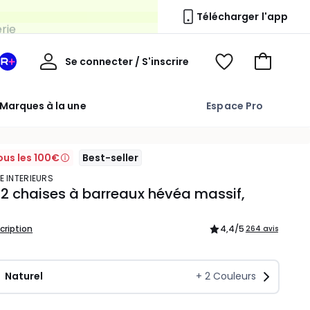
erie
Télécharger l'app
Mon
Se connecter / S'inscrire
Mon
Voir
Voir
compte
espace
mes
mon
La
favoris
panier
Marques à la une
Espace Pro
Redoute
+
ous les 100€
Best-seller
E INTERIEURS
 2 chaises à barreaux hévéa massif,
scription
4,4
/5
264 avis
Naturel
+
2
Couleurs