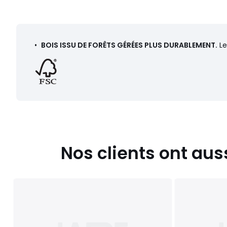
Téléchargements
Plan(s) de montage
•
BOIS ISSU DE FORÊTS GÉRÉES PLUS DURABLEMENT.
Le
Caractéristiques environnementales de l’emballage
En savoir plus sur nos emballages
Nos clients ont aus