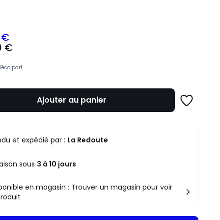
ité
 €
0 €
z
d'éco part
mme
Ajouter au panier
Ajouter
à
une
liste
du et expédié par :
La Redoute
raison sous
3 à 10 jours
ponible en magasin : Trouver un magasin pour voir
produit