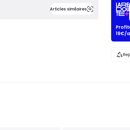
Articles similaires
Profi
19€/a
Rep