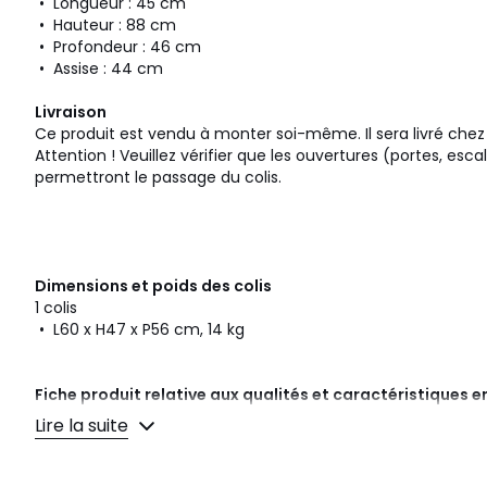
• Longueur : 45 cm
• Hauteur : 88 cm
• Profondeur : 46 cm
• Assise : 44 cm
Livraison
Ce produit est vendu à monter soi-même. Il sera livré che
Attention ! Veuillez vérifier que les ouvertures (portes, esca
permettront le passage du colis.
Dimensions et poids des colis
1 colis
• L60 x H47 x P56 cm, 14 kg
Fiche produit relative aux qualités et caractéristiques
• Produit totalement recyclable.
Lire la suite
Couleurs
Naturel, Blanc, Noir
Tailles
Taille Unique