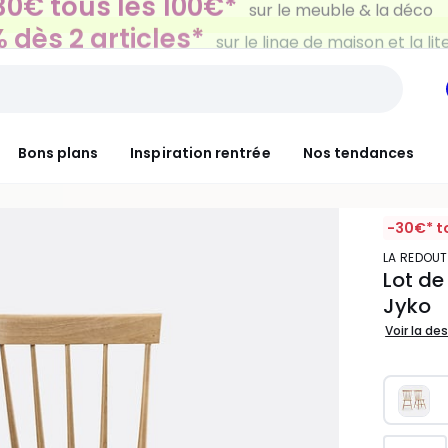
 dès 2 articles*
sur le linge de maison et la lit
Bons plans
Inspiration rentrée
Nos tendances
-30€* t
LA REDOUT
Lot de
Jyko
Voir la de