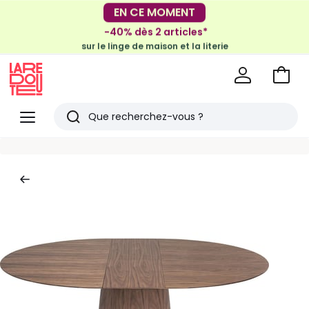
-30€ tous les 100€*
EN CE MOMENT
sur le meuble & la déco
-40% dès 2 articles*
sur le linge de maison et la literie
Voir
mon
La
panie
Redoute
Menu
Rechercher
Derniers
articles
vus