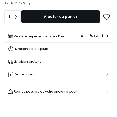
lieu
dont
14,20 €
d'éco part
de
1449,00
Quantité
1
Ajouter au panier
€
Ajoute
20%
à
de
une
réduction
liste
3,8/5 (239)
Vendu et expédié par :
Kare Design
appliquée.
Livraison sous 4 jours
Livraison gratuite
Retour payant
Reprise possible de votre ancien produit