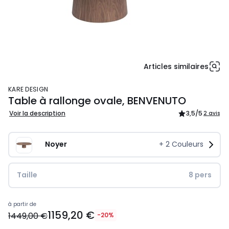
Articles similaires
KARE DESIGN
Table à rallonge ovale, BENVENUTO
Voir la description
3,5
/5
2 avis
Noyer
+
2
Couleurs
Taille
8 pers
1159,20
à partir de
1159,20 €
€
1449,00 €
-20%
au