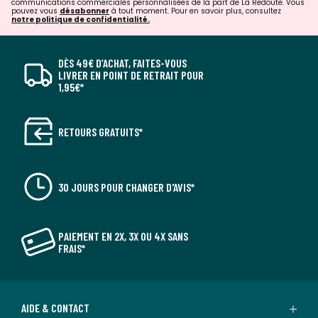
communications commerciales personnalisées de la part de La Redoute. Vous
pouvez vous
désabonner
à tout moment. Pour en savoir plus, consultez
notre politique de confidentialité.
DÈS 49€ D’ACHAT, FAITES-VOUS
LIVRER EN POINT DE RETRAIT POUR
1,95€*
RETOURS GRATUITS*
30 JOURS POUR CHANGER D'AVIS*
PAIEMENT EN 2X, 3X OU 4X SANS
FRAIS*
AIDE & CONTACT