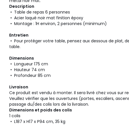
métal noir mat.
Description
• Table de repas 6 personnes
• Acier laqué noir mat finition époxy
• Montage : 1H environ, 2 personnes (minimum)
Entretien
• Pour protéger votre table, pensez aux dessous de plat, d
table.
Dimensions
• Longueur 175 cm
• Hauteur 74 cm
• Profondeur 85 cm
Livraison
Ce produit est vendu à monter. Il sera livré chez vous sur r
Veuillez vérifier que les ouvertures (portes, escaliers, asce
passage du/des colis lors de la livraison.
Dimensions et poids des colis
1 colis
• L187 x H17 x P94 cm, 35 kg