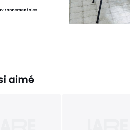
 environnementales
si aimé