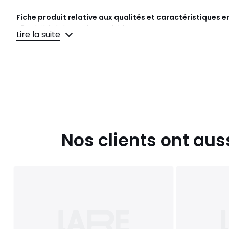
Fiche produit relative aux qualités et caractéristiques
• Produit totalement recyclable.
Lire la suite
Couleurs
Noir
Tailles
6 pers
Téléchargements
Plan(s) de montage
Caractéristiques environnementales de l’emballage
Nos clients ont aus
En savoir plus sur nos emballages