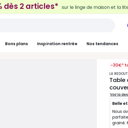
 dès 2 articles*
sur le linge de maison et la lit
Bons plans
Inspiration rentrée
Nos tendances
-30€* t
LA REDOUT
Table 
couver
Voir la de
Belle e
Nous avo
parfait
grainé. 