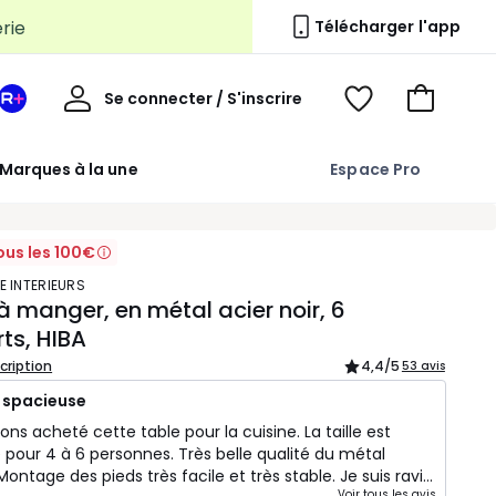
erie
Télécharger l'app
Mon
Se connecter / S'inscrire
Mon
Voir
Voir
compte
espace
mes
mon
La
favoris
panier
Marques à la une
Espace Pro
Redoute
+
ous les 100€
E INTERIEURS
à manger, en métal acier noir, 6
ts, HIBA
scription
4,4
/5
53 avis
t spacieuse
ns acheté cette table pour la cuisine. La taille est
e pour 4 à 6 personnes. Très belle qualité du métal
Montage des pieds très facile et très stable. Je suis ravie
Voir tous les avis