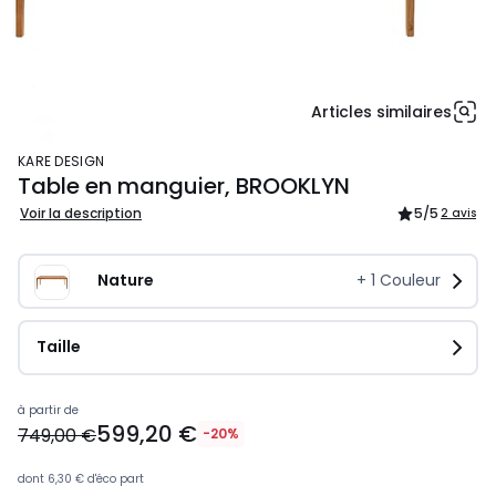
Articles similaires
KARE DESIGN
Table en manguier, BROOKLYN
Voir la description
5
/5
2 avis
Nature
+
1
Couleur
Taille
Prix
à partir de
599,20 €
à
749,00 €
-20%
partir
de
dont
6,30 €
d'éco part