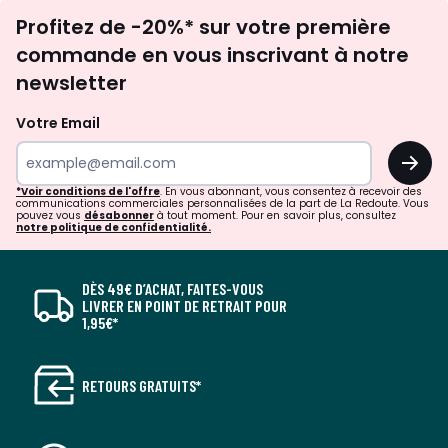
Inscription
Profitez de -20%* sur votre première
newsletter
commande en vous inscrivant à notre
newsletter
Votre Email
OK
*Voir conditions de l'offre
. En vous abonnant, vous consentez à recevoir des
communications commerciales personnalisées de la part de La Redoute. Vous
pouvez vous
désabonner
à tout moment. Pour en savoir plus, consultez
notre politique de confidentialité.
DÈS 49€ D’ACHAT, FAITES-VOUS
LIVRER EN POINT DE RETRAIT POUR
1,95€*
RETOURS GRATUITS*