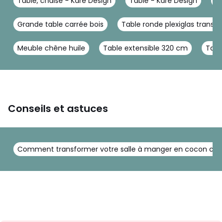
Table, chaise - Kare Design
Table - Kare Design
T
Grande table carrée bois
Table ronde plexiglas transp
Meuble chêne huile
Table extensible 320 cm
Tabl
Conseils et astuces
Comment transformer votre salle à manger en cocon chale