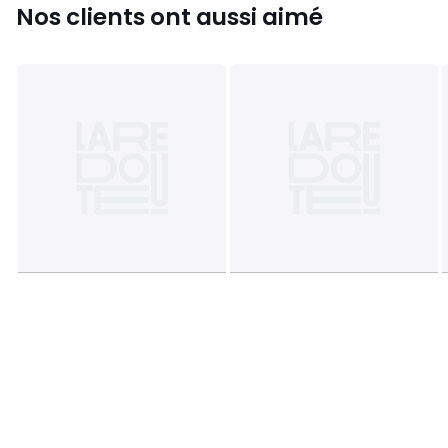
Nos clients ont aussi aimé
Couleurs
Nature, Noyer
Tailles
6 pers, 8 pers, 10 pers