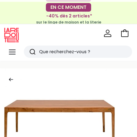
-30€ tous les 100€*
EN CE MOMENT
sur le meuble & la déco
-40% dès 2 articles*
sur le linge de maison et la literie
Voir
mon
La
panie
Redoute
Menu
Rechercher
Derniers
articles
vus