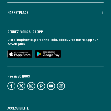
MARKETPLACE
RENDEZ-VOUS SUR L'APP
Ultra inspirante, personnalisée, découvrez notre App !
En
savoir plus
lien vers l'app store
lien vers google play
H24 AVEC NOUS
lien vers l'espace réseaux sociaux
lien vers l'espace réseaux sociaux
lien vers l'espace réseaux sociaux
lien vers l'espace réseaux sociaux
lien vers l'espace réseaux sociaux
lien vers le blog la redoute
ACCESSIBILITÉ