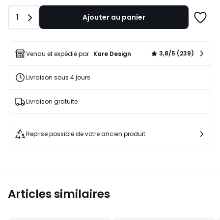
599,20
€
Quantité
1
Ajouter au panier
au
Ajoute
lieu
à
de
une
749,00
liste
3,8/5 (239)
Vendu et expédié par :
Kare Design
€
20%
Livraison sous 4 jours
de
réduction
appliquée.
Livraison gratuite
Reprise possible de votre ancien produit
Articles similaires