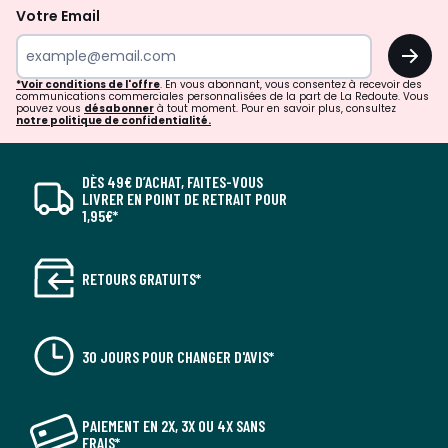
Votre Email
OK
*Voir conditions de l'offre
. En vous abonnant, vous consentez à recevoir des
communications commerciales personnalisées de la part de La Redoute. Vous
pouvez vous
désabonner
à tout moment. Pour en savoir plus, consultez
notre politique de confidentialité.
DÈS 49€ D’ACHAT, FAITES-VOUS
LIVRER EN POINT DE RETRAIT POUR
1,95€*
RETOURS GRATUITS*
30 JOURS POUR CHANGER D'AVIS*
PAIEMENT EN 2X, 3X OU 4X SANS
FRAIS*