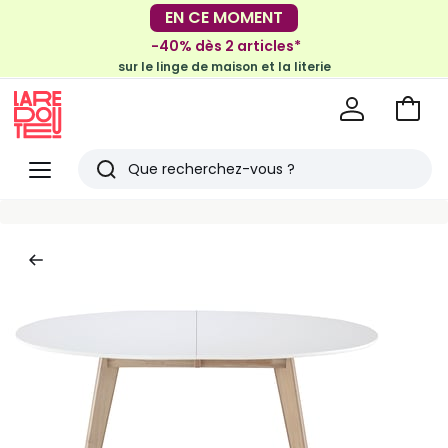
-30€ tous les 100€*
EN CE MOMENT
sur le meuble & la déco
-40% dès 2 articles*
sur le linge de maison et la literie
Voir
mon
La
panie
Redoute
Menu
Rechercher
Derniers
articles
vus