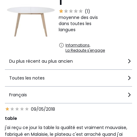
1
Une prise de rendez-vous FACILE:Une fois votre colis
(1)
expédié, le transporteur vous contactera par SMS pour fixer
moyenne des avis
un rendez-vous.
dans toutes les
langues
Couleurs
Blanc
Tailles
4 pers
Informations,
La Redoute s'engage
Du plus récent au plus ancien
Toutes les notes
Français
09/05/2018
table
j'ai reçu ce jour la table la qualité est vraiment mauvaise,
fabriqué en Malaisie, le plateau c'est arraché quand j'ai