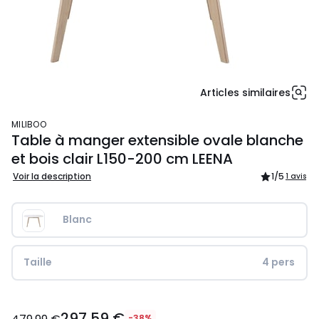
Articles similaires
MILIBOO
Table à manger extensible ovale blanche
et bois clair L150-200 cm LEENA
Voir la description
1
/5
1 avis
Blanc
Taille
4 pers
297,59
297,59 €
€
-38%