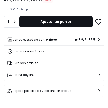
479,99 €
au
lieu
dont
3,90 €
d'éco part
de
479,99
Quantité
1
Ajouter au panier
€
Ajoute
38%
à
de
une
réduction
liste
3,9/5 (351)
Vendu et expédié par :
Miliboo
appliquée.
Livraison sous 7 jours
Livraison gratuite
Retour payant
Reprise possible de votre ancien produit