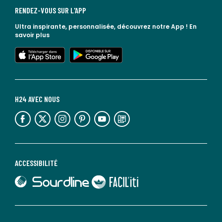
RENDEZ-VOUS SUR L'APP
Ultra inspirante, personnalisée, découvrez notre App !
En
savoir plus
lien vers l'app store
lien vers google play
H24 AVEC NOUS
lien vers l'espace réseaux sociaux
lien vers l'espace réseaux sociaux
lien vers l'espace réseaux sociaux
lien vers l'espace réseaux sociaux
lien vers l'espace réseaux sociaux
lien vers le blog la redoute
ACCESSIBILITÉ
lien vers Sourdline
lien vers Faciliti