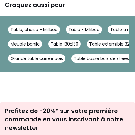
Craquez aussi pour
Table, chaise - Miliboo
Table - Miliboo
Table à man
Meuble banila
Table 130x130
Table extensible 320
Grande table carrée bois
Table basse bois de sheesh
Inscription
Profitez de -20%* sur votre première
newsletter
commande en vous inscrivant à notre
newsletter