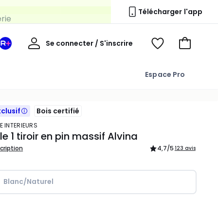
erie
Télécharger l'app
Mon
Se connecter / S'inscrire
Mon
Voir
Voir
compte
espace
mes
mon
La
favoris
panier
Espace Pro
Redoute
+
xclusif
Bois certifié
E INTERIEURS
e 1 tiroir en pin massif Alvina
scription
4,7
/5
123 avis
Blanc/Naturel
ité