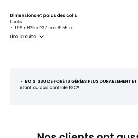
Dimensions et poids des colis
1 colis
• L96 x H25 x P37 cm, 15,55 kg
Lire la suite
Fiche produit relative aux qualités et caractéristiques
• Produit totalement recyclable.
Couleurs
Blanc/Naturel
Tailles
Taille Unique
•
BOIS ISSU DE FORÊTS GÉRÉES PLUS DURABLEMENT E
Téléchargements
étant du bois contrôlé FSC®.
Plan(s) de montage
Caractéristiques environnementales de l’emballage
En savoir plus sur nos emballages
Nos clients ont aus