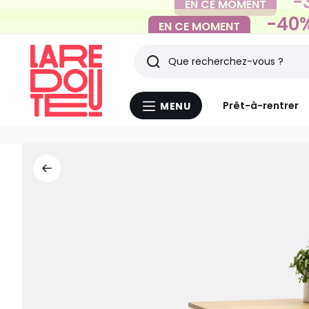
-40%
EN CE MOMENT
Rechercher
Derniers
Prêt-à-rentrer
MENU
Menu
articles
La
Redoute
vus