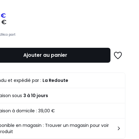
 €
 €
z
d'éco part
mme
Ajouter au panier
Ajouter
à
une
liste
du et expédié par :
La Redoute
raison sous
3 à 10 jours
raison à domicile :
39,00 €
ponible en magasin : Trouver un magasin pour voir
produit