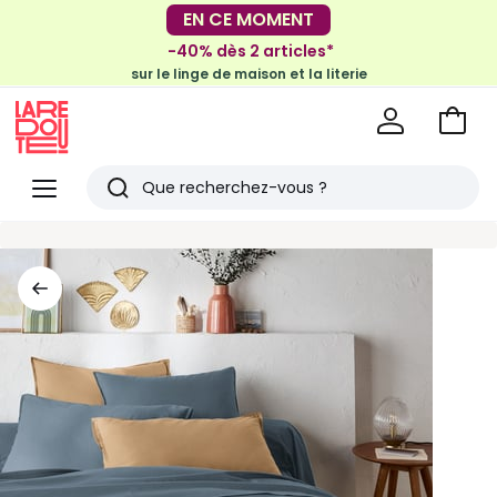
EN CE MOMENT
-30€ tous les 100€*
sur le meuble & la déco
-40% dès 2 articles*
sur le linge de maison et la literie
Voir
mon
La
panie
Redoute
Menu
Rechercher
Derniers
articles
vus