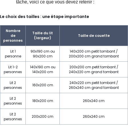
tâche, voici ce que vous devez retenir :
Le choix des tailles : une étape importante
Nombre
Taille du lit
de
Taille de couette
(largeur)
personnes
Lit 1
90x190 cm ou
140x200 cm petit tombant /
personne
90x200 cm
200x200 cm grand tombant
Lit 1-2
140x190 cm ou
200x200 cm petit tombant /
personnes
140x200 cm
240x220 cm grand tombant
Lit 2
240x220 cm petit tombant /
160x200 cm
personnes
260x240 cm grand tombant
Lit 2
180x200 cm
260x240 cm
personnes
Lit 2
200x200 cm
260x240 cm
personnes