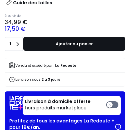
Guide des tailles
à partir de
34,99 €
17,50 €
Quantité
1
Ajouter au panier
Vendu et expédié par :
La Redoute
Livraison sous
2 à 3 jours
Livraison à domicile offerte
hors produits marketplace
Profitez de tous les avantages La Redoute +
pour 19€/an.