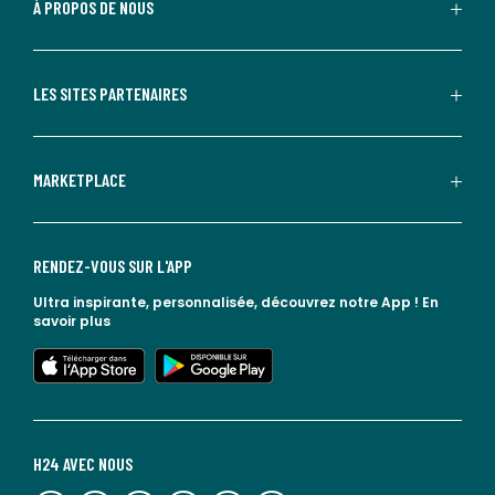
À PROPOS DE NOUS
LES SITES PARTENAIRES
MARKETPLACE
RENDEZ-VOUS SUR L'APP
Ultra inspirante, personnalisée, découvrez notre App !
En
savoir plus
lien vers l'app store
lien vers google play
H24 AVEC NOUS
lien vers l'espace réseaux sociaux
lien vers l'espace réseaux sociaux
lien vers l'espace réseaux sociaux
lien vers l'espace réseaux sociaux
lien vers l'espace réseaux sociaux
lien vers le blog la redoute