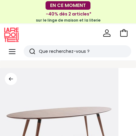
-30€ tous les 100€*
EN CE MOMENT
sur le meuble & la déco
-40% dès 2 articles*
sur le linge de maison et la literie
Voir
mon
La
panie
Redoute
Menu
Rechercher
Derniers
articles
vus