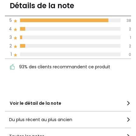
4,8
Téléchargements
Détails de la note
(43)
Plan(s) de montage
moyenne des avis
5
38
dans toutes les
Caractéristiques environnementales de l’emballage
4
2
langues
En savoir plus sur nos emballages
3
1
Informations,
2
2
La Redoute s'engage
1
0
93% des clients
5
38
recommandent ce produit
4
2
93% des clients recommandent ce produit
3
1
2
2
1
0
Voir le détail de la note
Du plus récent au plus ancien