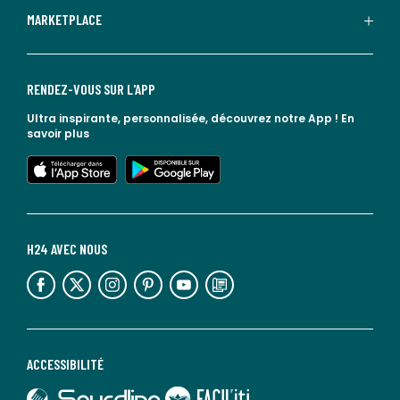
MARKETPLACE
RENDEZ-VOUS SUR L'APP
Ultra inspirante, personnalisée, découvrez notre App !
En
savoir plus
lien vers l'app store
lien vers google play
H24 AVEC NOUS
lien vers l'espace réseaux sociaux
lien vers l'espace réseaux sociaux
lien vers l'espace réseaux sociaux
lien vers l'espace réseaux sociaux
lien vers l'espace réseaux sociaux
lien vers le blog la redoute
ACCESSIBILITÉ
lien vers Sourdline
lien vers Faciliti