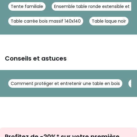
Tente familiale
Ensemble table ronde extensible et ch
Table carrée bois massif 140x140
Table laque noir
Conseils et astuces
Comment protéger et entretenir une table en bois
Co
Inscription
Profitez de -20%* sur votre première