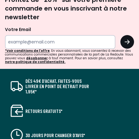
newsletter
commande en vous inscrivant à notre
newsletter
Votre Email
OK
*Voir conditions de l'offre
. En vous abonnant, vous consentez à recevoir des
communications commerciales personnalisées de la part de La Redoute. Vous
pouvez vous
désabonner
à tout moment. Pour en savoir plus, consultez
notre politique de confidentialité.
DÈS 49€ D’ACHAT, FAITES-VOUS
LIVRER EN POINT DE RETRAIT POUR
1,95€*
RETOURS GRATUITS*
30 JOURS POUR CHANGER D'AVIS*