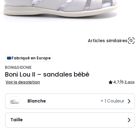
Articles similaires
Fabriqué en Europe
BONI&SIDONIE
Boni Lou II – sandales bébé
Voir la description
4,7
/5
3 avis
Blanche
+
1
Couleur
Taille
47,19