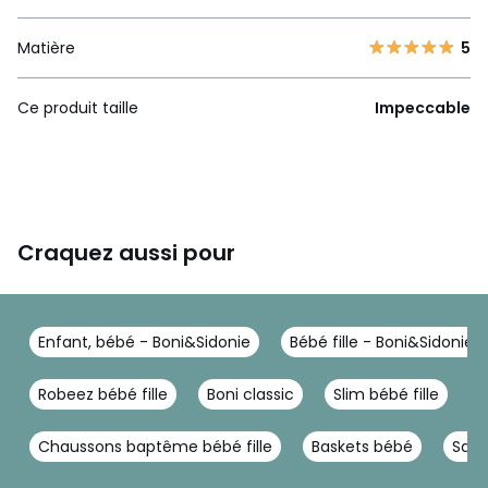
Matière
5
Ce produit taille
Impeccable
Craquez aussi pour
Enfant, bébé - Boni&Sidonie
Bébé fille - Boni&Sidonie
Robeez bébé fille
Boni classic
Slim bébé fille
C
Chaussons baptême bébé fille
Baskets bébé
Salo