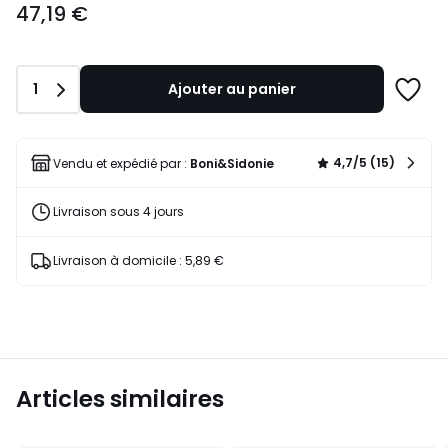
47,19 €
€.
Quantité
1
Ajouter au panier
Ajoute
à
une
liste
4,7/5 (15)
Vendu et expédié par :
Boni&Sidonie
Livraison sous 4 jours
Livraison à domicile : 5,89 €
Articles similaires