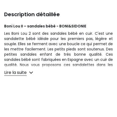
Description détaillée
Boni Lou II – sandales bébé - BONI&SIDONIE
Les Boni Lou 2 sont des sandales bébé en cuir. C'est une
sandalette bébé idéale pour les premiers pas, légère et
souple. Elles se ferment avec une boucle ce qui permet de
les mettre facilement. Les petits pieds sont soutenus. Des
petites sandales enfant de très bonne qualité. Ces
sandales bébé sont fabriquées en Espagne avec un cuir de
qualité. Nous vous proposons ces sandalettes dans les
tailles 17 au 23. Des petits nus pieds pour bébé simples et
Lire la suite
jolis pour faire les premiers pas sous le soleil de l'été ou
pour les baptêmes.
Attention ces petites sandales
taillent grand!
Sandales premiers pas
chaussure spartiate
Extérieur cuir
Doublure cuir
Fermeture à boucle