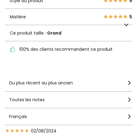
2
Style du produit
5
0
1
0
Matière
5
Matière
5
Ce produit taille :
Grand
Ce produit taille :
Grand
100% des clients
100% des clients recommandent ce produit
recommandent ce produit
Voir le détail de la note
Du plus récent au plus ancien
Toutes les notes
Français
02/08/2024