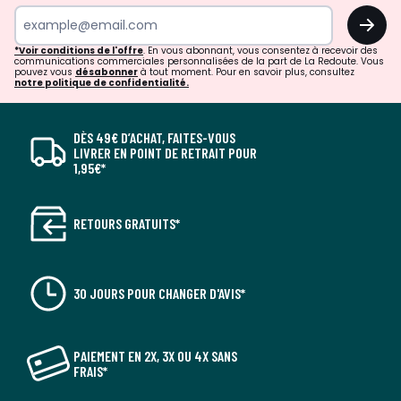
OK
*Voir conditions de l'offre
. En vous abonnant, vous consentez à recevoir des
communications commerciales personnalisées de la part de La Redoute. Vous
pouvez vous
désabonner
à tout moment. Pour en savoir plus, consultez
notre politique de confidentialité.
DÈS 49€ D’ACHAT, FAITES-VOUS
LIVRER EN POINT DE RETRAIT POUR
1,95€*
RETOURS GRATUITS*
30 JOURS POUR CHANGER D'AVIS*
PAIEMENT EN 2X, 3X OU 4X SANS
FRAIS*