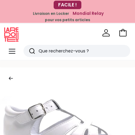
-20% dès 39€*
Mondial Relay
Livraison en Locker
sur la mode
pour vos petits articles
Voir
mon
La
panie
Redoute
Menu
Rechercher
Derniers
articles
vus