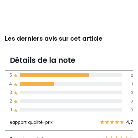
Les derniers avis sur cet article
4,7
Détails de la note
(3)
moyenne des avis
5
2
dans toutes les
4
1
langues
3
0
Informations,
2
0
La Redoute s'engage
1
0
Rapport
5
2
4,7
qualité-prix
4
1
Rapport qualité-prix
4,7
3
0
Style du produit
5