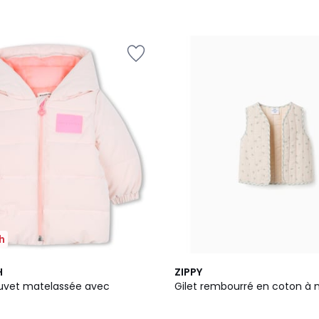
h
H
ZIPPY
uvet matelassée avec
Gilet rembourré en coton à 