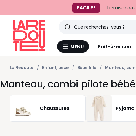
FACILE !
Livraison en
Rechercher
Derniers
Prêt-à-rentrer
MENU
Menu
articles
La
Redoute
vus
La Redoute
Enfant, bébé
Bébé fille
Manteau, comb
Manteau, combi pilote bébé f
Chaussures
Pyjama