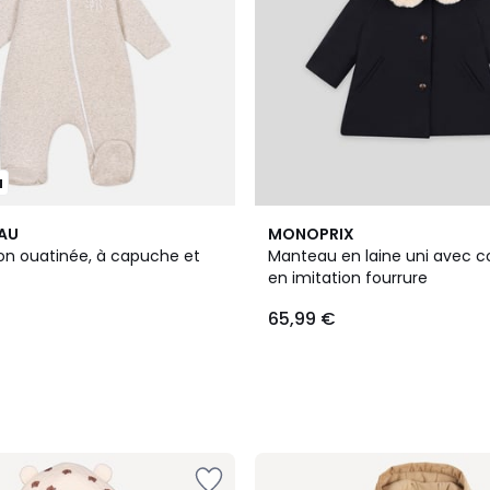
u
EAU
MONOPRIX
n ouatinée, à capuche et
Manteau en laine uni avec c
en imitation fourrure
65,99 €