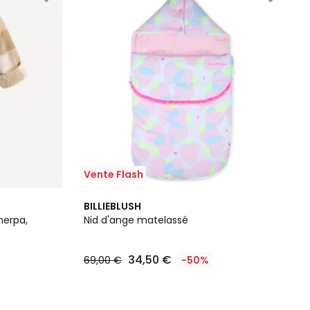
Vente Flash
BILLIEBLUSH
herpa,
Nid d'ange matelassé
34,50 €
69,00 €
-50%