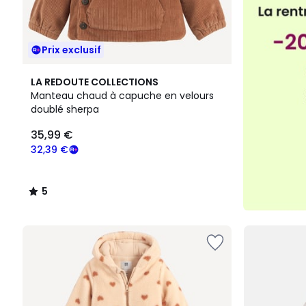
Prix exclusif
5
LA REDOUTE COLLECTIONS
/
Manteau chaud à capuche en velours
5
doublé sherpa
35,99 €
32,39 €
5
/
5