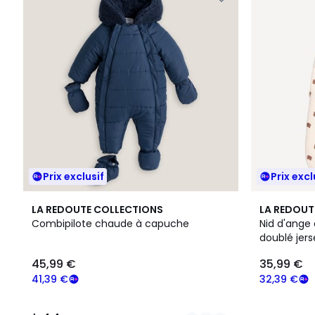
Prix exclusif
Prix excl
2
4,4
LA REDOUTE COLLECTIONS
LA REDOUT
Couleurs
/ 5
Combipilote chaude à capuche
Nid d'ange
doublé jer
45,99 €
35,99 €
41,39 €
32,39 €