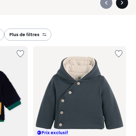
Précédent
Suivan
-
-
défiler
défiler
à
à
gauche
droite
plus de filtres
Prix exclusif