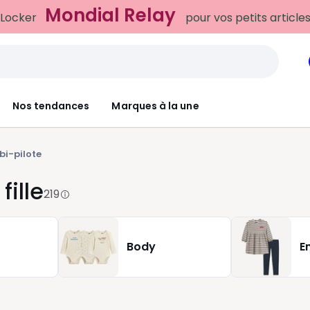
Mondial Relay
 Locker
pour vos petits article
Nos tendances
Marques à la une
i-pilote
ille
219
Body
E