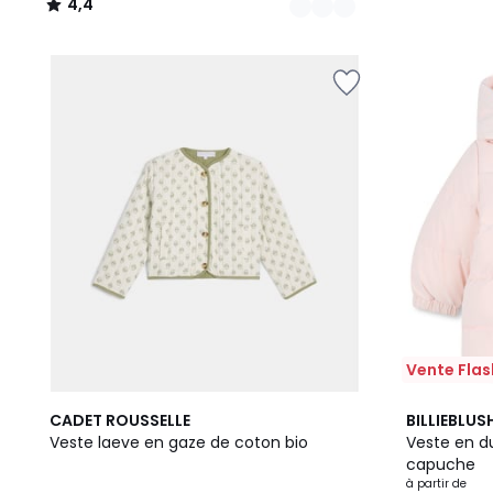
4,4
/
5
Vente Flas
CADET ROUSSELLE
BILLIEBLUS
Veste laeve en gaze de coton bio
Veste en d
capuche
à partir de