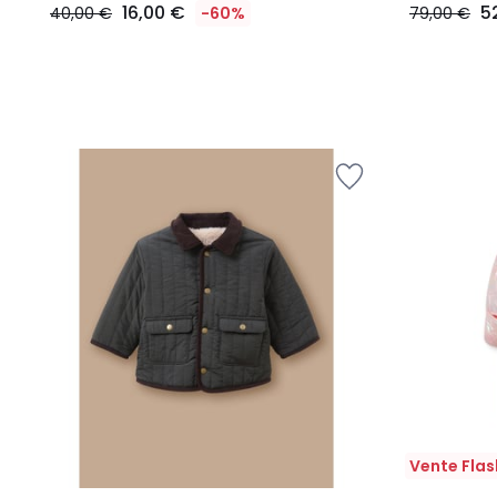
16,00 €
5
40,00 €
-60%
79,00 €
Vente Flas