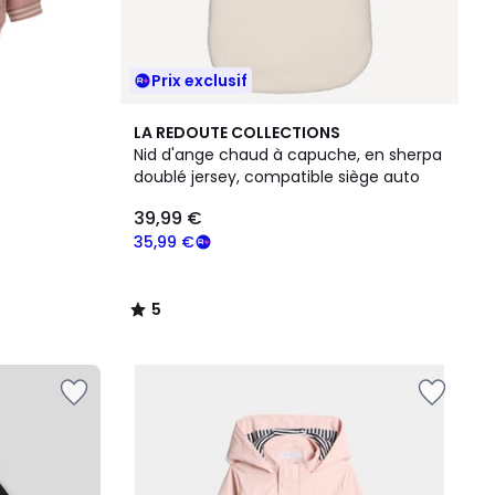
Prix exclusif
5
LA REDOUTE COLLECTIONS
/
Nid d'ange chaud à capuche, en sherpa
5
doublé jersey, compatible siège auto
39,99 €
35,99 €
5
/
5