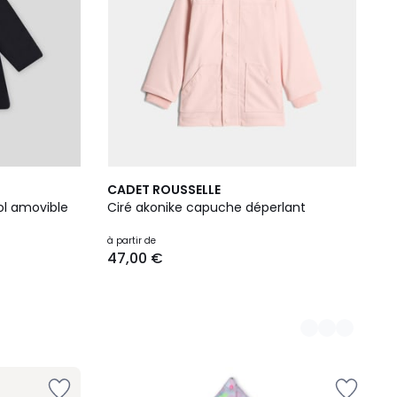
6
CADET ROUSSELLE
Couleurs
ol amovible
Ciré akonike capuche déperlant
à partir de
47,00 €