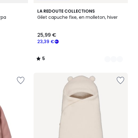
2
5
LA REDOUTE COLLECTIONS
Couleurs
/
rpa
Gilet capuche fixe, en molleton, hiver
5
25,99 €
23,39 €
5
/
5