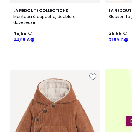
LA REDOUTE COLLECTIONS
LA REDOUT
Manteau à capuche, doublure
Blouson fa
duveteuse
49,99
49,99 €
39,99 €
€
souscrivez
44,99 €
31,99 €
à
notre
programme
pour
payer
à
la
place
44,99
€.