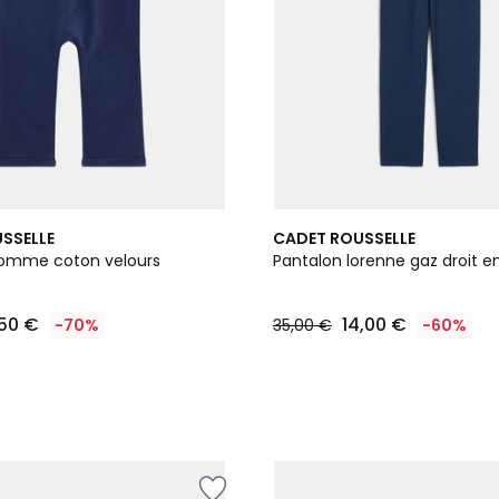
2
SSELLE
CADET ROUSSELLE
Couleurs
pomme coton velours
Pantalon lorenne gaz droit e
,50 €
14,00 €
-70%
35,00 €
-60%