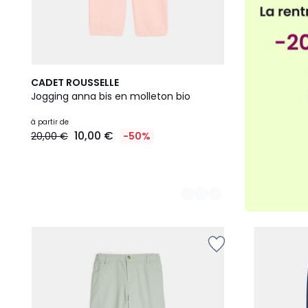
2
CADET ROUSSELLE
Couleurs
Jogging anna bis en molleton bio
à partir de
10,00 €
20,00 €
-50%