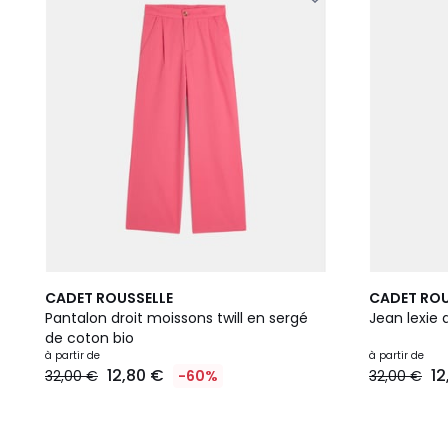
2
CADET ROUSSELLE
CADET ROU
Couleurs
Pantalon droit moissons twill en sergé
Jean lexie 
de coton bio
à partir de
à partir de
12,80 €
12
32,00 €
-60%
32,00 €