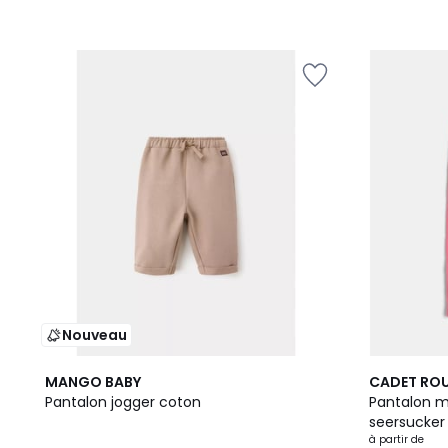
Nouveau
2
MANGO BABY
CADET ROU
Couleurs
Pantalon jogger coton
Pantalon m
seersucker
à partir de