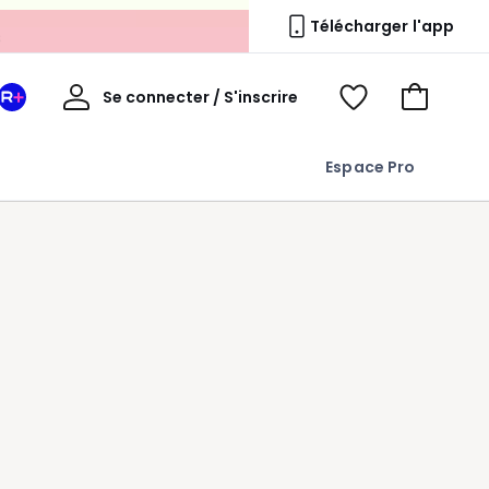
s
Télécharger l'app
Mon
Se connecter / S'inscrire
Mon
Voir
Voir
compte
espace
mes
mon
La
favoris
panier
Espace Pro
Redoute
+