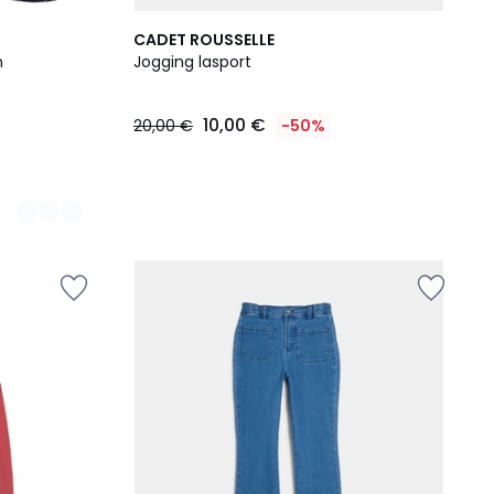
CADET ROUSSELLE
n
Jogging lasport
10,00 €
20,00 €
-50%