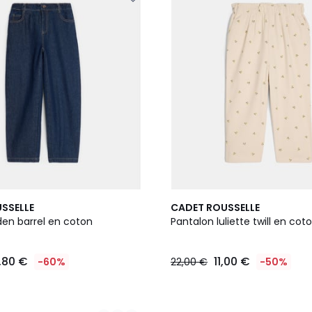
SSELLE
CADET ROUSSELLE
den barrel en coton
Pantalon luliette twill en cot
,80 €
11,00 €
-60%
22,00 €
-50%