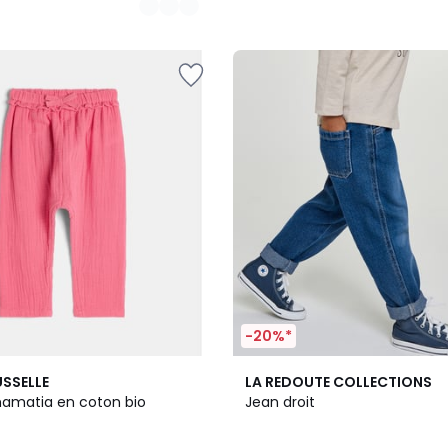
-20%*
2
4,6
SSELLE
LA REDOUTE COLLECTIONS
Couleurs
/ 5
amatia en coton bio
Jean droit