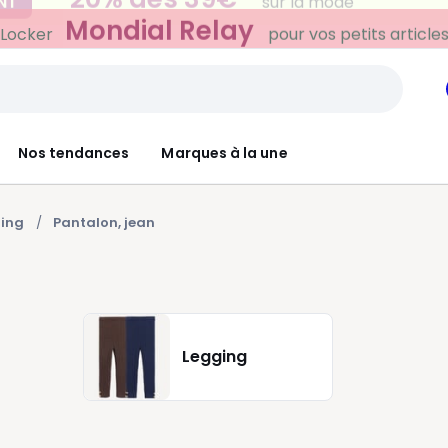
Mondial Relay
 Locker
pour vos petits article
Nos tendances
Marques à la une
ging
Pantalon, jean
Legging