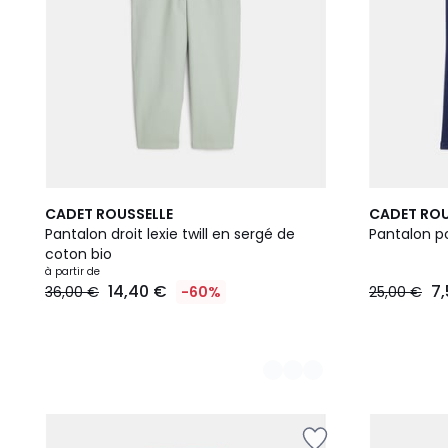
2
CADET ROUSSELLE
CADET ROU
Couleurs
Pantalon droit lexie twill en sergé de
Pantalon 
coton bio
à partir de
14,40 €
7
36,00 €
-60%
25,00 €