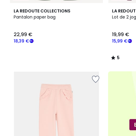
5
LA REDOUTE COLLECTIONS
LA REDOUT
/
Pantalon paper bag
Lot de 2 jo
5
22,99
22,99 €
19,99 €
€
souscrivez
18,39 €
15,99 €
à
notre
5
programme
/
pour
5
payer
à
la
place
18,39
€.