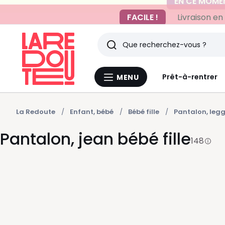
FACILE !
Livraison en
Rechercher
Derniers
Prêt-à-rentrer
MENU
Menu
articles
La
Redoute
vus
La Redoute
Enfant, bébé
Bébé fille
Pantalon, leg
Pantalon, jean bébé fille
148