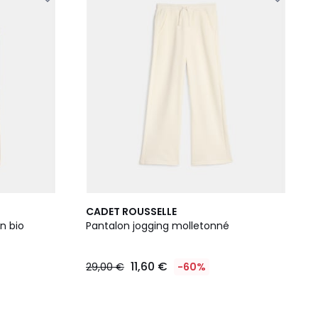
CADET ROUSSELLE
on bio
Pantalon jogging molletonné
11,60 €
29,00 €
-60%