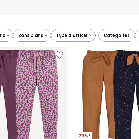
prix
bons plans
type d'article
catégories
-20%*