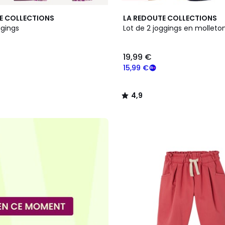
2
4,9
E COLLECTIONS
LA REDOUTE COLLECTIONS
Couleurs
/ 5
ggings
Lot de 2 joggings en molleto
19,99 €
15,99 €
4,9
/
5