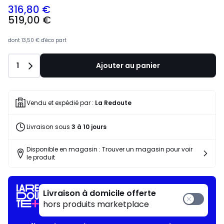
316,80 €
519,00 €
dont
13,50 €
d'éco part
Quantité
1
Ajouter au panier
Vendu et expédié par :
La Redoute
Livraison sous
3 à 10 jours
Disponible en magasin : Trouver un magasin pour voir
le produit
Livraison à domicile offerte
hors produits marketplace