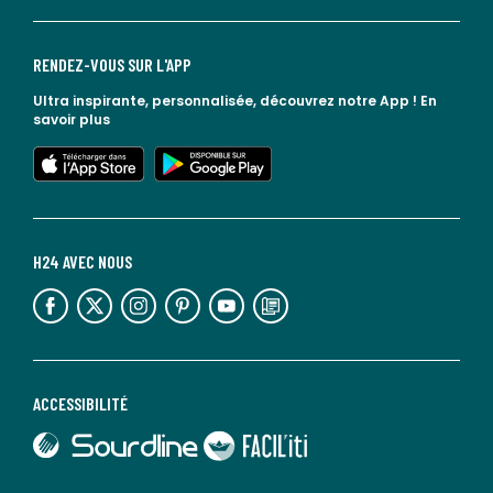
RENDEZ-VOUS SUR L'APP
Ultra inspirante, personnalisée, découvrez notre App !
En
savoir plus
lien vers l'app store
lien vers google play
H24 AVEC NOUS
lien vers l'espace réseaux sociaux
lien vers l'espace réseaux sociaux
lien vers l'espace réseaux sociaux
lien vers l'espace réseaux sociaux
lien vers l'espace réseaux sociaux
lien vers le blog la redoute
ACCESSIBILITÉ
lien vers Sourdline
lien vers Faciliti