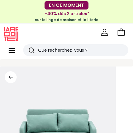
-30€ tous les 100€*
EN CE MOMENT
sur le meuble & la déco
-40% dès 2 articles*
sur le linge de maison et la literie
Voir
mon
La
panie
Redoute
Menu
Rechercher
Derniers
articles
vus