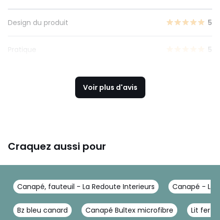
Design du produit
5
Pratique
5
Voir plus d'avis
Craquez aussi pour
Canapé, fauteuil - La Redoute Interieurs
Canapé - La R
Bz bleu canard
Canapé Bultex microfibre
Lit fer 