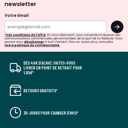
newsletter
Votre Email
OK
*Voir conditions de l'offre
. En vous abonnant, vous consentez à recevoir des
communications commerciales personnalisées de la part de La Redoute. Vous
pouvez vous
désabonner
à tout moment. Pour en savoir plus, consultez
notre politique de confidentialité.
DÈS 49€ D’ACHAT, FAITES-VOUS
LIVRER EN POINT DE RETRAIT POUR
1,95€*
RETOURS GRATUITS*
30 JOURS POUR CHANGER D'AVIS*