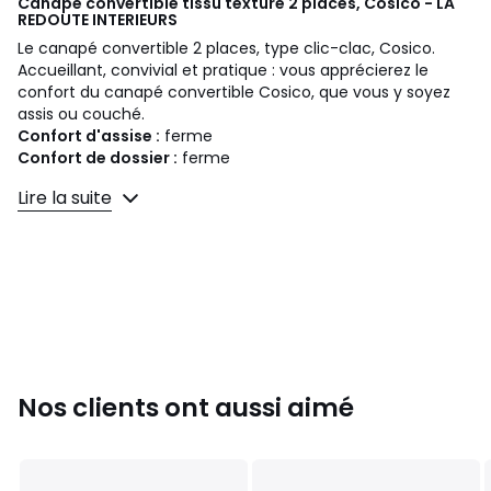
Canapé convertible tissu texturé 2 places, Cosico - LA
REDOUTE INTERIEURS
Le canapé convertible 2 places, type clic-clac, Cosico.
Accueillant, convivial et pratique : vous apprécierez le
confort du canapé convertible Cosico, que vous y soyez
assis ou couché.
Confort d'assise :
ferme
Confort de dossier :
ferme
Lire la suite
Dimensions
• Longueur : 139 cm
• Hauteur : 81 cm (avec coussins)
• Profondeur : 90 cm, couchage ouvert : 192 cm
• Assise : L121 x H42 x P48/67,5 cm
• Couchage : largeur 120 x Longueur 190 cm
Description
• Inclinaison du dossier 3 positions
• Revêtement : tissu 100% polyester, 190 g/m2
Nos clients ont aussi aimé
• Structure : pin et contreplaqué, mécanismes et
articulations en acier
• Suspension par ressorts à arcs
• 4 pieds coniques (à monter) : hêtre massif finition