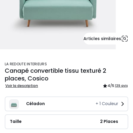
Articles similaires
LA REDOUTE INTERIEURS
Canapé convertible tissu texturé 2
places, Cosico
Voir la description
4
/5
139 avis
Céladon
+
1
Couleur
Taille
 2 Places