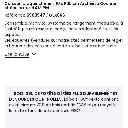
Caisson plaqué chêne L110 x P35 cm Archivita Couleur
chêne naturel
AM.PM
Référence
6903947 / GEX666
L'ensemble Archivita. Système de rangement modulable, à
l'esthétique minimaliste, conçu pour s'adapter à tous les
espaces.
Les équerres (vendues sur notre site) permettent de régler
la hauteur des caissons à votre souhait et assurent une
bonne stabilité. Montants, équerres, étagères, caissons
Lire la suite
vendus séparément.
Description
• En MDF plaqué chêne, certifié FSC® Mixte, finition
polyuréthane
• 2 portes, ouverture push pull
• Livré monté.
•
BOIS ISSU DE FORÊTS GÉRÉES PLUS DURABLEMENT ET
• À fixer aux montants grâce aux équerres
DE SOURCES CONTRÔLÉES.
Le bois FSC® Mixte contient
• Programme non compatible avec le programme Taktik
au minimum 70% de bois certifié FSC® et/ou recyclé,
• Ce produit est compatible avec les éléments métal
le reste étant du bois contrôlé FSC®.
Archivita et Archivita XL (perçages à adapter en fonction
de la taille des équerres)