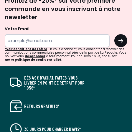
Profitez de -20%* sur votre première
newsletter
commande en vous inscrivant à notre
newsletter
Votre Email
OK
*Voir conditions de l'offre
. En vous abonnant, vous consentez à recevoir des
communications commerciales personnalisées de la part de La Redoute. Vous
pouvez vous
désabonner
à tout moment. Pour en savoir plus, consultez
notre politique de confidentialité.
DÈS 49€ D’ACHAT, FAITES-VOUS
LIVRER EN POINT DE RETRAIT POUR
1,95€*
RETOURS GRATUITS*
30 JOURS POUR CHANGER D'AVIS*