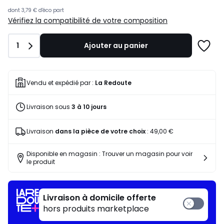
souscrivez
à
dont
3,79 €
d'éco part
notre
Vérifiez la compatibilité de votre composition
programme
pour
Quantité
1
Ajouter au panier
payer
Ajoute
à
à
la
une
place
liste
Vendu et expédié par :
La Redoute
371,44
€.
Livraison sous
3 à 10 jours
Livraison
dans la pièce de votre choix
:
49,00 €
Disponible en magasin : Trouver un magasin pour voir
le produit
Livraison à domicile offerte
hors produits marketplace