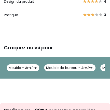
Design du produit
4
Pratique
3
Craquez aussi pour
Meuble - Am.Pm
Meuble de bureau - Am.Pm
Mobi
Inscription