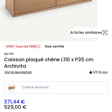
Articles similaires
-30€* tous les 100€
Bois certifié
AM.PM
Caisson plaqué chêne L110 x P35 cm
Archivita
Voir la description
3
/5
10 avis
Chêne Naturel
371,44 €
529,00
529,00 €
€