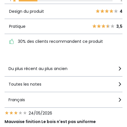
Design du
5
1
4
produit
4
2
Design du produit
4
3
5
Pratique
3,5
2
Pratique
3,5
0
30% des clients
1
2
recommandent ce produit
30% des clients recommandent ce produit
Voir le détail de la note
Du plus récent au plus ancien
Toutes les notes
Français
24/05/2026
Mauvaise finition Le bois n'est pas uniforme