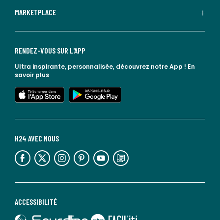
MARKETPLACE
RENDEZ-VOUS SUR L'APP
Ultra inspirante, personnalisée, découvrez notre App !
En
savoir plus
lien vers l'app store
lien vers google play
H24 AVEC NOUS
lien vers l'espace réseaux sociaux
lien vers l'espace réseaux sociaux
lien vers l'espace réseaux sociaux
lien vers l'espace réseaux sociaux
lien vers l'espace réseaux sociaux
lien vers le blog la redoute
ACCESSIBILITÉ
lien vers Sourdline
lien vers Faciliti