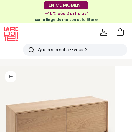
-30€ tous les 100€*
EN CE MOMENT
sur le meuble & la déco
-40% dès 2 articles*
sur le linge de maison et la literie
Voir
mon
La
panie
Redoute
Menu
Rechercher
Derniers
articles
vus