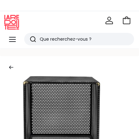
Voir
mon
La
panie
Redoute
Menu
Rechercher
Derniers
articles
vus