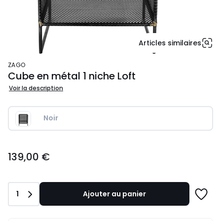
Articles similaires
ZAGO
Cube en métal 1 niche Loft
Voir la description
Noir
139,00
139,00 €
€.
Quantité
1
Ajouter au panier
Ajoute
à
une