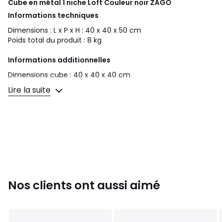
Cube en métal 1 niche Loft Couleur noir
ZAGO
Informations techniques
Dimensions : L x P x H : 40 x 40 x 50 cm
Poids total du produit : 8 kg
Informations additionnelles
Dimensions cube : 40 x 40 x 40 cm
Matière : Métal
Lire la suite
Détails matières : Fer, peinture nitrocellulosique noire
Conditionnement : Colis 1 : 44 x 44 x 54 cm
Poids brut : 11.00 kg
Fer, peinture nitrocellulosique
Couleurs
Noir
Nos clients ont aussi aimé
Tailles
Taille Unique