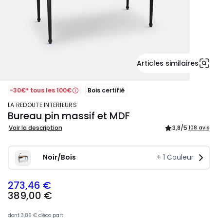
Articles similaires
-30€* tous les 100€
Bois certifié
LA REDOUTE INTERIEURS
Bureau pin massif et MDF
Voir la description
3,8
/5
108 avis
Noir/Bois
+
1
Couleur
273,46 €
389,00
389,00 €
€
souscrivez
à
dont
3,86 €
d'éco part