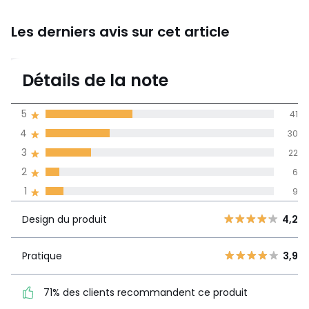
Les derniers avis sur cet article
3,8
Détails de la note
(108)
moyenne des avis
5
41
dans toutes les
4
30
langues
3
22
Informations,
2
6
La Redoute s'engage
1
9
Design du
5
41
4,2
produit
4
30
Design du produit
4,2
3
22
Pratique
3,9
2
Pratique
3,9
6
71% des clients
1
9
recommandent ce produit
71% des clients recommandent ce produit