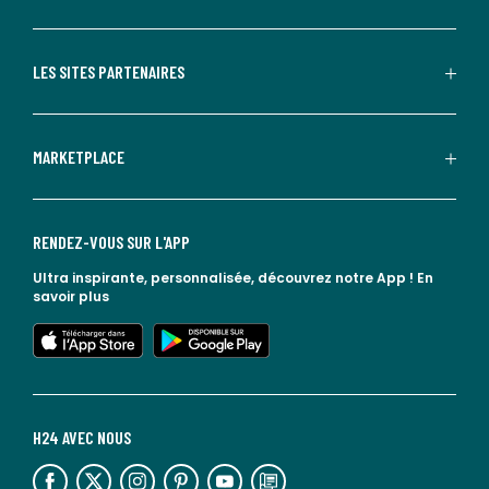
LES SITES PARTENAIRES
MARKETPLACE
RENDEZ-VOUS SUR L'APP
Ultra inspirante, personnalisée, découvrez notre App !
En
savoir plus
lien vers l'app store
lien vers google play
H24 AVEC NOUS
lien vers l'espace réseaux sociaux
lien vers l'espace réseaux sociaux
lien vers l'espace réseaux sociaux
lien vers l'espace réseaux sociaux
lien vers l'espace réseaux sociaux
lien vers le blog la redoute