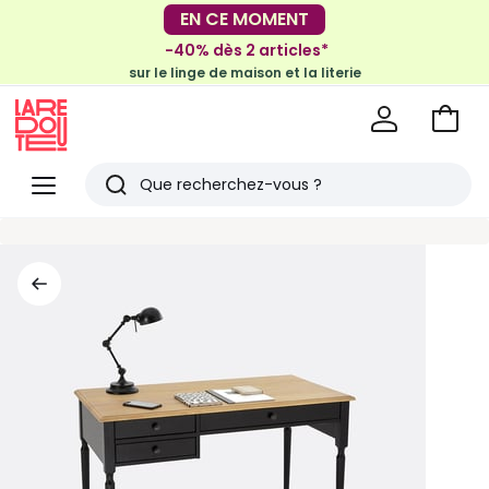
EN CE MOMENT
-30€ tous les 100€*
sur le meuble & la déco
-40% dès 2 articles*
sur le linge de maison et la literie
Voir
mon
La
panie
Redoute
Menu
Rechercher
Derniers
articles
vus