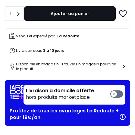
notre
programme
Quantité
1
Ajouter au panier
pour
Ajoute
payer
à
à
une
la
liste
Vendu et expédié par :
La Redoute
place
273,46
Livraison sous
3 à 10 jours
€.
Disponible en magasin : Trouver un magasin pour voir
le produit
Livraison à domicile offerte
hors produits marketplace
Profitez de tous les avantages La Redoute +
pour 19€/an.