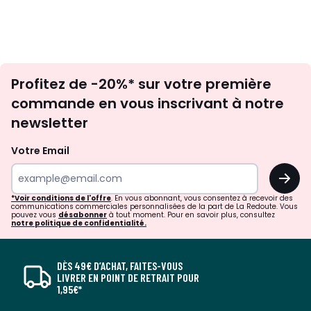
Inscription
Profitez de -20%* sur votre première
newsletter
commande en vous inscrivant à notre
newsletter
Votre Email
OK
*Voir conditions de l'offre
. En vous abonnant, vous consentez à recevoir des
communications commerciales personnalisées de la part de La Redoute. Vous
pouvez vous
désabonner
à tout moment. Pour en savoir plus, consultez
notre politique de confidentialité.
DÈS 49€ D’ACHAT, FAITES-VOUS
LIVRER EN POINT DE RETRAIT POUR
1,95€*