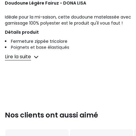
Doudoune Légère Fairuz - DONA LISA
Idéale pour la mi-saison, cette doudoune matelassée avec
garnissage 100% polyester est le produit qu'il vous faut !
Détails produit
Fermeture zippée tricolore
Poignets et base élastiqués
2 poches à main zippées
Lire la suite
2 poches intérieures ouvertes
Composition et entretien
Matière principale : 100% polyamide (tissu déperlant)
Garnissage : 100% polyester
Lavage à sec conseillé
Conseil taille
Les mannequins mesurent 1,70 m et portent l'article en
taille S
Nos clients ont aussi aimé
Couleurs
Bordeaux, Kaki, Gris Clair, Kaki Clair, Gris,
Rouge, Vert, Noir, Jaune Moutarde
Tailles
XS, S, M, L, XL