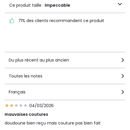
Ce produit taille :
Ce produit taille :
Impeccable
Impeccable
71% des clients recommandent ce produit
71% des clients
recommandent ce produit
Voir le détail de la note
Du plus récent au plus ancien
Toutes les notes
Français
04/03/2026
mauvaises coutures
doudoune bien reçu mais couture pas bien fait