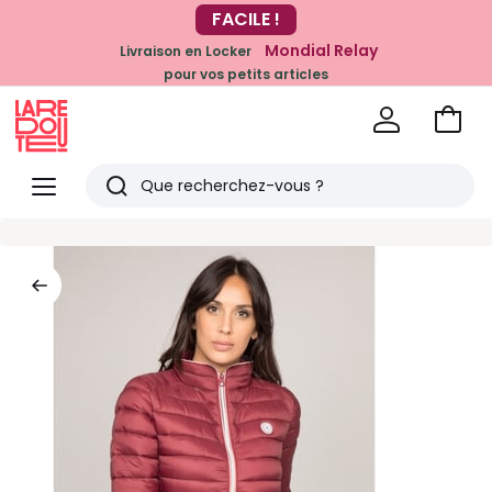
-20% dès 39€*
FACILE !
sur la mode
Mondial Relay
Livraison en Locker
pour vos petits articles
Voir
mon
La
panie
Redoute
Menu
Rechercher
Derniers
articles
vus