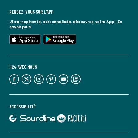
RENDEZ-VOUS SUR L'APP
Ultra inspirante, personnalisée, découvrez notre App !
En
savoir plus
lien vers l'app store
lien vers google play
H24 AVEC NOUS
lien vers l'espace réseaux sociaux
lien vers l'espace réseaux sociaux
lien vers l'espace réseaux sociaux
lien vers l'espace réseaux sociaux
lien vers l'espace réseaux sociaux
lien vers le blog la redoute
ACCESSIBILITÉ
lien vers Sourdline
lien vers Faciliti