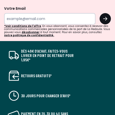
Votre Email
OK
*Voir conditions de l'offre
. En vous abonnant, vous consentez à recevoir des
communications commerciales personnalisées de la part de La Redoute. Vous
pouvez vous
désabonner
à tout moment. Pour en savoir plus, consultez
notre politique de confidentialité.
DÈS 49€ D’ACHAT, FAITES-VOUS
LIVRER EN POINT DE RETRAIT POUR
1,95€*
RETOURS GRATUITS*
30 JOURS POUR CHANGER D'AVIS*
PAIEMENT EN 2X, 3X OU 4X SANS