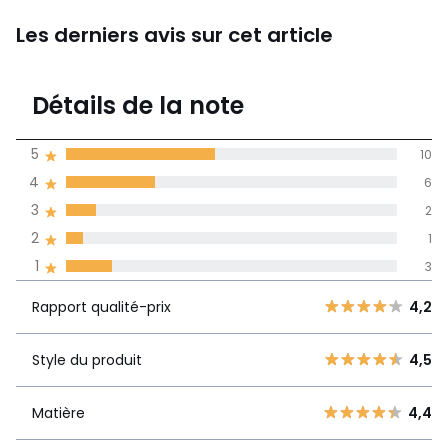
Les derniers avis sur cet article
3,9
Détails de la note
(22)
moyenne des avis
5
10
dans toutes les
4
6
langues
3
2
Informations,
2
1
La Redoute s'engage
1
3
Rapport
5
10
4,2
qualité-prix
4
6
Rapport qualité-prix
4,2
3
2
Style du
4,5
2
Style du produit
4,5
1
produit
1
3
Matière
4,4
Matière
4,4