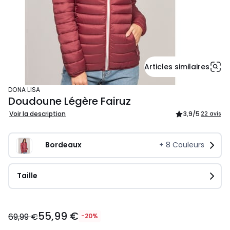
Articles similaires
DONA LISA
Doudoune Légère Fairuz
Voir la description
3,9
/5
22 avis
Bordeaux
+
8
Couleurs
Taille
55,99
55,99 €
€
69,99 €
-20%
au