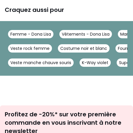
Craquez aussi pour
Femme - Dona Lisa
Vêtements - Dona Lisa
Mante
Veste rock femme
Costume noir et blanc
Fourru
Veste manche chauve souris
K-Way violet
Superd
Inscription
Profitez de -20%* sur votre première
newsletter
commande en vous inscrivant à notre
newsletter