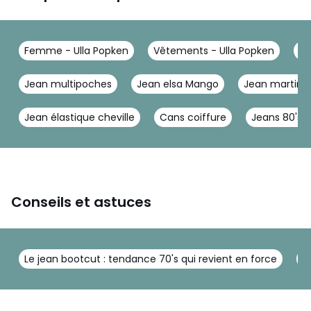
Femme - Ulla Popken
Vêtements - Ulla Popken
Je
Jean multipoches
Jean elsa Mango
Jean marting
Jean élastique cheville
Cans coiffure
Jeans 80's
Conseils et astuces
Le jean bootcut : tendance 70's qui revient en force
C