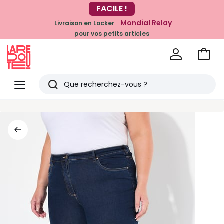
-20% dès 39€*
FACILE !
sur la mode
Mondial Relay
Livraison en Locker
pour vos petits articles
Voir
mon
La
panie
Redoute
Menu
Rechercher
Derniers
articles
vus