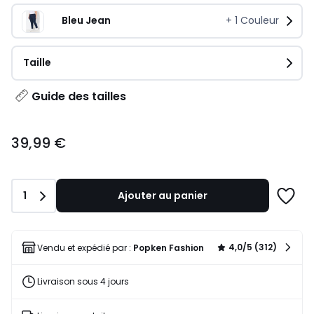
Bleu Jean
+
1
Couleur
Taille
Guide des tailles
39,99
39,99 €
€.
Quantité
1
Ajouter au panier
Ajoute
à
une
liste
4,0/5 (312)
Vendu et expédié par :
Popken Fashion
Livraison sous 4 jours