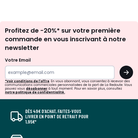
Inscription
Profitez de -20%* sur votre première
newsletter
commande en vous inscrivant à notre
newsletter
Votre Email
OK
*Voir conditions de l'offre
. En vous abonnant, vous consentez à recevoir des
communications commerciales personnalisées de la part de La Redoute. Vous
pouvez vous
désabonner
à tout moment. Pour en savoir plus, consultez
notre politique de confidentialité.
DÈS 49€ D’ACHAT, FAITES-VOUS
LIVRER EN POINT DE RETRAIT POUR
1,95€*