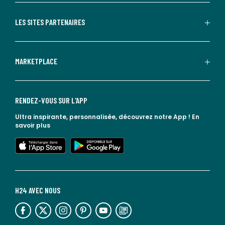
LES SITES PARTENAIRES
MARKETPLACE
RENDEZ-VOUS SUR L'APP
Ultra inspirante, personnalisée, découvrez notre App !
En
savoir plus
lien vers l'app store
lien vers google play
H24 AVEC NOUS
lien vers l'espace réseaux sociaux
lien vers l'espace réseaux sociaux
lien vers l'espace réseaux sociaux
lien vers l'espace réseaux sociaux
lien vers l'espace réseaux sociaux
lien vers le blog la redoute