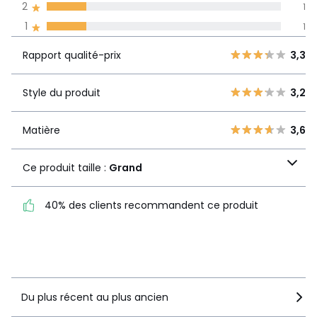
Informations,
2
1
La Redoute s'engage
1
1
Rapport
5
3
3,3
qualité-prix
4
0
Rapport qualité-prix
3,3
3
1
Style du
3,2
2
Style du produit
3,2
1
produit
1
1
Matière
3,6
Matière
3,6
Ce produit taille :
Grand
Ce produit taille :
Grand
40% des clients recommandent ce produit
40% des clients
recommandent ce produit
Voir le détail de la note
Du plus récent au plus ancien