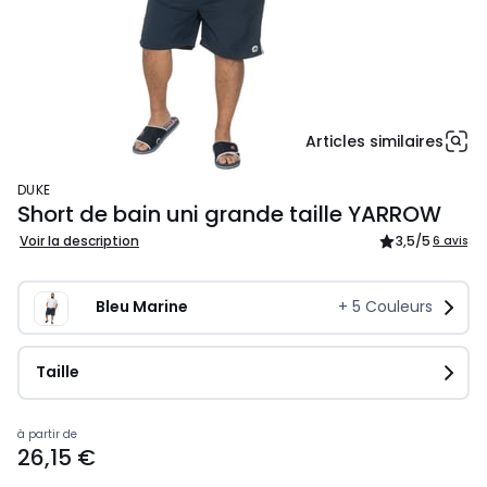
Articles similaires
DUKE
Short de bain uni grande taille YARROW
Voir la description
3,5
/5
6 avis
Bleu Marine
+
5
Couleurs
Taille
Prix
à partir de
26,15 €
à
partir