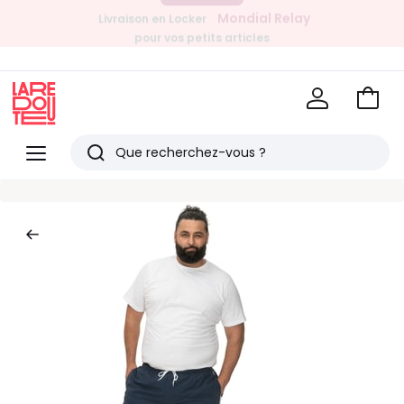
Mondial Relay
Livraison en Locker
pour vos petits articles
EN CE MOMENT
-20% dès 39€*
sur la mode
Voir
mon
La
panie
Redoute
Menu
Rechercher
Derniers
articles
vus