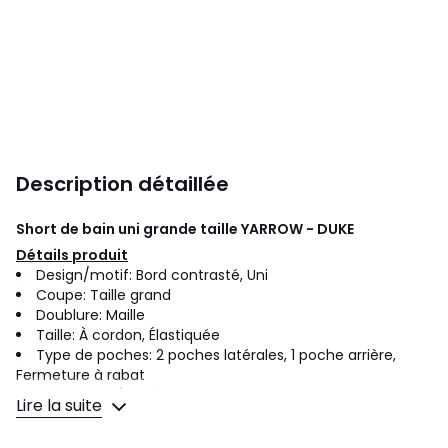
Description détaillée
Short de bain uni grande taille YARROW - DUKE
Détails produit
Design/motif: Bord contrasté, Uni
Coupe: Taille grand
Doublure: Maille
Taille: À cordon, Élastiquée
Type de poches: 2 poches latérales, 1 poche arrière,
Fermeture à rabat
Fermeture: À enfiler
Lire la suite
Caractéristiques des matériaux: Léger, Séchage rapide
Veuillez noter: De l'entreprise Duke Clothing Company