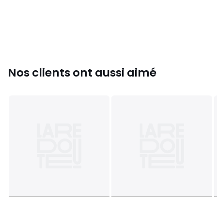
Tour de taille approx
(cm): XL (101,5-104), 2XL (106,5-112), 3XL (114-119), 4XL
(122-127), 5XL (129,5-134,5), 6XL (137-142), 7XL (145-150), 8XL
(152,5-157,5).
Composition
100% Nylon.
Nos clients ont aussi aimé
Réf:
DC193
Couleurs
Bleu Marine, Bleu Roi, Bordeaux, Rouge, Noir,
Bleu
Tailles
2XL, 3XL, 4XL, 5XL, 6XL, 7XL, 8XL