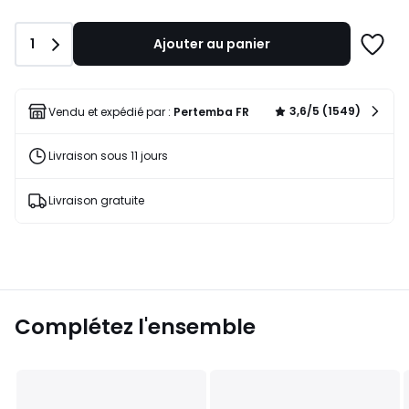
de
26,15
Quantité
1
Ajouter au panier
€.
Ajoute
à
une
liste
3,6/5 (1549)
Vendu et expédié par :
Pertemba FR
Livraison sous 11 jours
Livraison gratuite
Complétez l'ensemble