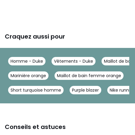
Craquez aussi pour
Homme - Duke
Vêtements - Duke
Maillot de bai
Marinière orange
Maillot de bain femme orange
M
Short turquoise homme
Purple blazer
Nike running
Conseils et astuces