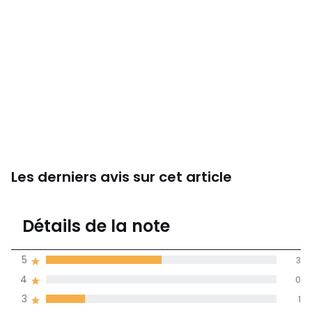
Les derniers avis sur cet article
3,5
Détails de la note
(6)
moyenne des avis
5
3
dans toutes les
4
0
langues
3
1