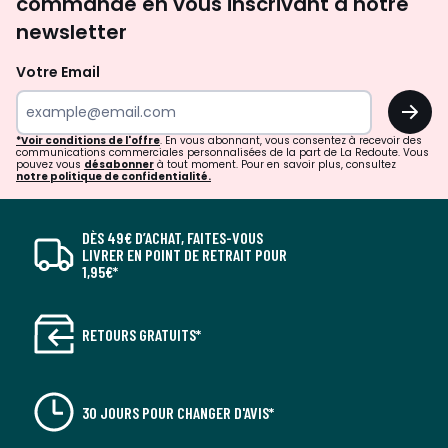
commande en vous inscrivant à notre
newsletter
Votre Email
OK
*Voir conditions de l'offre
. En vous abonnant, vous consentez à recevoir des
communications commerciales personnalisées de la part de La Redoute. Vous
pouvez vous
désabonner
à tout moment. Pour en savoir plus, consultez
notre politique de confidentialité.
DÈS 49€ D’ACHAT, FAITES-VOUS
LIVRER EN POINT DE RETRAIT POUR
1,95€*
RETOURS GRATUITS*
30 JOURS POUR CHANGER D'AVIS*