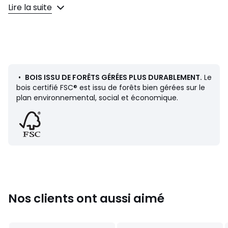
finition NC
Lire la suite
• 2 portes métal avec 1 étagère ajustable
• 2 niches supérieures, largeur 50 cm
• Pieds ajustables
Dimensions
• Largeur : 100 cm
• Profondeur : 40 cm
•
BOIS ISSU DE FORÊTS GÉRÉES PLUS DURABLEMENT.
Le
• Hauteur : 90 cm
bois certifié FSC® est issu de forêts bien gérées sur le
plan environnemental, social et économique.
Dimensions d’une niche
• 46 x 38 x H20 cm
Livraison
• Ce produit est vendu à monter. Il sera livré chez vous sur
rendez-vous. Attention ! Veuillez vérifier que les ouvertures
(portes, escaliers, ascenseurs) permettront le passage
du/des colis lors de la livraison.
Nos clients ont aussi aimé