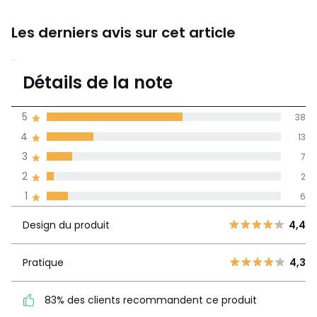
Les derniers avis sur cet article
4,1
Détails de la note
(66)
moyenne des avis
5
38
dans toutes les
4
13
langues
3
7
Informations,
2
2
La Redoute s'engage
1
6
Design du
5
38
4,4
produit
4
13
Design du produit
4,4
3
7
Pratique
4,3
2
Pratique
4,3
2
83% des clients
1
6
recommandent ce produit
83% des clients recommandent ce produit