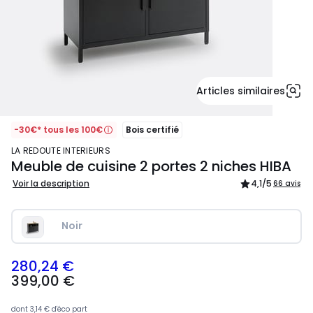
Articles similaires
-30€* tous les 100€
Bois certifié
LA REDOUTE INTERIEURS
Meuble de cuisine 2 portes 2 niches HIBA
Voir la description
4,1
/5
66 avis
Noir
280,24 €
399,00
399,00 €
€
souscrivez
à
dont
3,14 €
d'éco part