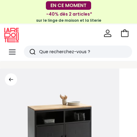
-30€ tous les 100€*
EN CE MOMENT
sur le meuble & la déco
-40% dès 2 articles*
sur le linge de maison et la literie
Voir
mon
La
panie
Redoute
Menu
Rechercher
Derniers
articles
vus