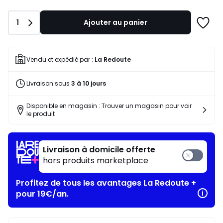
notre
programme
Quantité
1
Ajouter au panier
pour
Ajoute
payer
à
à
une
la
liste
Vendu et expédié par :
La Redoute
place
280,24
Livraison sous
3 à 10 jours
€.
Disponible en magasin : Trouver un magasin pour voir
le produit
Livraison à domicile offerte
hors produits marketplace
Profitez de tous les avantages La Redoute +
pour 19€/an.