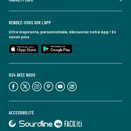
RENDEZ-VOUS SUR L'APP
Ultra inspirante, personnalisée, découvrez notre App !
En
savoir plus
lien vers l'app store
lien vers google play
H24 AVEC NOUS
lien vers l'espace réseaux sociaux
lien vers l'espace réseaux sociaux
lien vers l'espace réseaux sociaux
lien vers l'espace réseaux sociaux
lien vers l'espace réseaux sociaux
lien vers le blog la redoute
ACCESSIBILITÉ
lien vers Sourdline
lien vers Faciliti