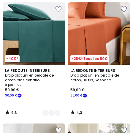
-40%*
-25€* tous les 50€
4,3
4,3
11
LA REDOUTE INTERIEURS
LA REDOUTE INTERIEURS
/ 5
/ 5
Drap plat uni en percale de
Drap plat uni en percale de
Couleurs
coton bio Scenario
coton, 80 fils, Scenario
à partir de
59,99 €
59,99 €
30,00 €
30,00 €
4,3
4,3
/
/
5
5