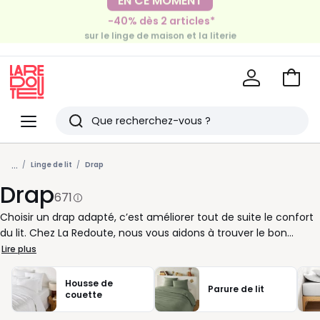
EN CE MOMENT
-40% dès 2 articles*
-30€ tous les 100€*
sur le linge de maison et la literie
sur le meuble & la déco
Voir
mon
La
panie
Redoute
Menu
Rechercher
Derniers
...
articles
Linge de lit
Drap
Drap
vus
671
Choisir un drap adapté, c’est améliorer tout de suite le confort
du lit. Chez La Redoute, nous vous aidons à trouver le bon
format pour un tombé net et une tenue agréable nuit après
Lire plus
nuit. Drap plat pour une sensation légère et un lit bien présenté,
ou drap-housse pour un maintien pratique au quotidien : à
Housse de
Parure de lit
vous de choisir selon vos habitudes. Côté matière, le coton
couette
reste une valeur sûre pour sa douceur et sa facilité d’entretien.