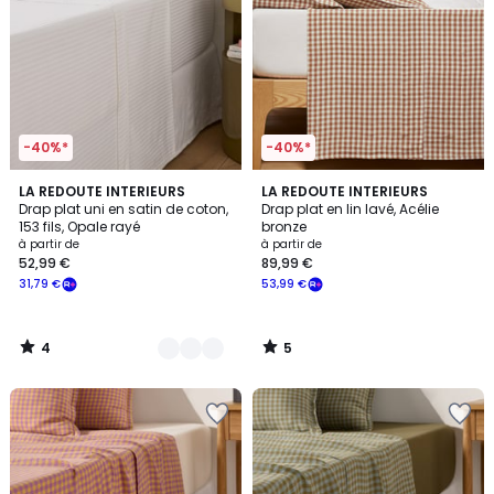
-40%*
-40%*
4
5
2
LA REDOUTE INTERIEURS
LA REDOUTE INTERIEURS
/
/
Drap plat uni en satin de coton,
Drap plat en lin lavé, Acélie
Couleurs
5
5
153 fils, Opale rayé
bronze
à partir de
à partir de
52,99 €
89,99 €
31,79 €
53,99 €
4
5
/
/
5
5