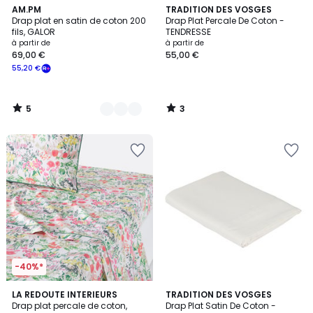
5
3
10
AM.PM
TRADITION DES VOSGES
/
/
Drap plat en satin de coton 200
Drap Plat Percale De Coton -
Couleurs
5
5
fils, GALOR
TENDRESSE
à partir de
à partir de
69,00 €
55,00 €
55,20 €
5
3
/
/
5
5
-40%*
4,6
4
LA REDOUTE INTERIEURS
6
TRADITION DES VOSGES
/ 5
/
Drap plat percale de coton,
Drap Plat Satin De Coton -
Couleurs