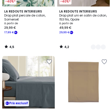
-40%*
-40%*
4,5
4,2
LA REDOUTE INTERIEURS
8
LA REDOUTE INTERIEURS
/ 5
/ 5
Drap plat percale de coton,
Drap plat uni en satin de coton,
Couleurs
Somerset
153 fils, Opale
à partir de
à partir de
29,99 €
49,99 €
17,99 €
29,99 €
4,5
4,2
/
/
5
5
Prix exclusif