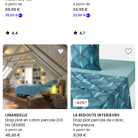
à partir de
à partir de
69,99 €
34,99 €
35,00 €
20,99 €
4,4
4,7
/
/
5
5
-40%*
4
4,4
9
LINANDELLE
LA REDOUTE INTERIEURS
/
/ 5
Drap plat en coton percale 200
Drap plat percale de coton,
Couleurs
5
fils DESIREE
Pampelune
à partir de
à partir de
45,90 €
31,99 €