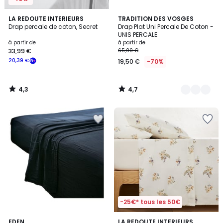
4,3
4,7
LA REDOUTE INTERIEURS
17
TRADITION DES VOSGES
/ 5
/ 5
Drap percale de coton, Secret
Drap Plat Uni Percale De Coton -
Couleurs
UNIS PERCALE
à partir de
à partir de
33,99 €
65,00 €
20,39 €
19,50 €
-70%
4,3
4,7
/
/
5
5
-25€* tous les 50€
5
3
18
EDEN
LA REDOUTE INTERIEURS