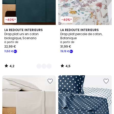
-40%*
-40%*
4,2
4,5
8
LA REDOUTE INTERIEURS
LA REDOUTE INTERIEURS
/ 5
/ 5
Drap plat uni en coton
Drap plat percale de coton,
Couleurs
biologique, Scenario
Botanique
à partir de
à partir de
22,99 €
31,99 €
11,50 €
19,19 €
4,2
4,5
/
/
5
5