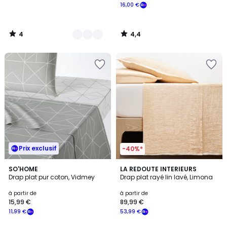
16,00 €
4
4,4
/
/
5
5
Prix exclusif
-40%*
4,2
SO'HOME
2
LA REDOUTE INTERIEURS
/ 5
Drap plat pur coton, Vidmey
Drap plat rayé lin lavé, Limona
Couleurs
à partir de
à partir de
15,99 €
89,99 €
11,99 €
53,99 €