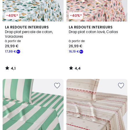
-40%*
-40%*
4,1
4,4
LA REDOUTE INTERIEURS
LA REDOUTE INTERIEURS
/ 5
/ 5
Drap plat percale de coton,
Drap plat coton lavé, Callas
Voladores
à partir de
à partir de
29,99 €
26,99 €
17,99 €
16,19 €
4,1
4,4
/
/
5
5