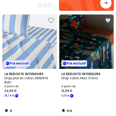
Prix exclusif
Prix exclusif
4
4,4
LA REDOUTE INTERIEURS
LA REDOUTE INTERIEURS
/
/ 5
Drap plat en coton, HENDAYE
Drap coton, Miss China
5
BLEU
à partir de
à partir de
24,99 €
13,99 €
18,74 €
11,19 €
4
4,4
/
/