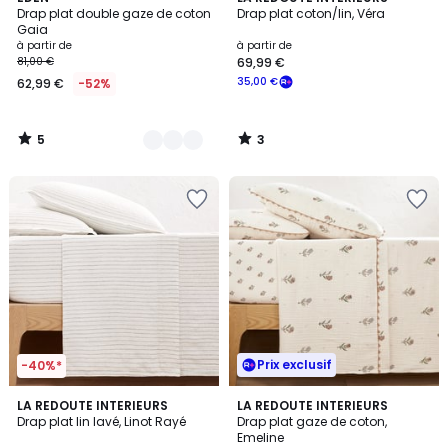
/
/
Drap plat double gaze de coton
Drap plat coton/lin, Véra
Couleurs
5
5
Gaia
à partir de
à partir de
81,00 €
69,99 €
35,00 €
62,99 €
-52%
5
3
/
/
5
5
Prix exclusif
-40%*
4,4
4,5
3
LA REDOUTE INTERIEURS
LA REDOUTE INTERIEURS
/ 5
/ 5
Drap plat lin lavé, Linot Rayé
Drap plat gaze de coton,
Couleurs
Emeline