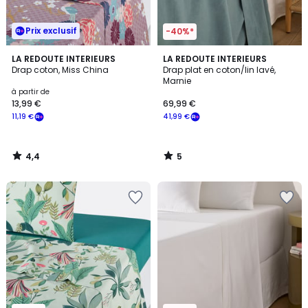
Prix exclusif
-40%*
4,4
5
LA REDOUTE INTERIEURS
LA REDOUTE INTERIEURS
/ 5
/
Drap coton, Miss China
Drap plat en coton/lin lavé,
5
Marnie
à partir de
13,99 €
69,99 €
11,19 €
41,99 €
4,4
5
/
/
5
5