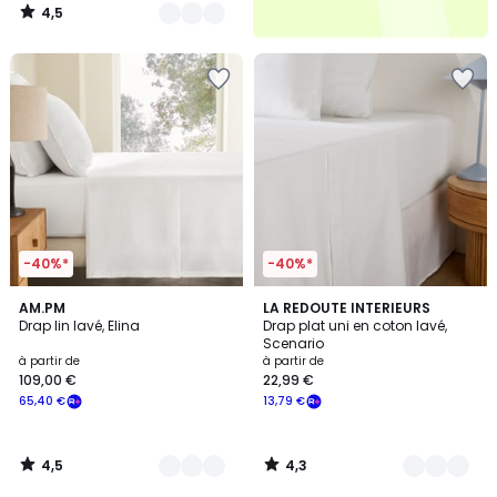
4,5
/
5
-40%*
-40%*
4,5
4,3
23
AM.PM
18
LA REDOUTE INTERIEURS
/ 5
/ 5
Drap lin lavé, Elina
Drap plat uni en coton lavé,
Couleurs
Couleurs
Scenario
à partir de
à partir de
109,00 €
22,99 €
65,40 €
13,79 €
4,5
4,3
/
/
5
5