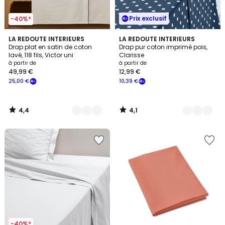
Prix exclusif
-40%*
4,4
4,1
9
LA REDOUTE INTERIEURS
5
LA REDOUTE INTERIEURS
/ 5
/ 5
Drap plat en satin de coton
Drap pur coton imprimé pois,
Couleurs
Couleurs
lavé, 118 fils, Victor uni
Clarisse
à partir de
à partir de
49,99 €
12,99 €
25,00 €
10,39 €
4,4
4,1
/
/
5
5
-40%*