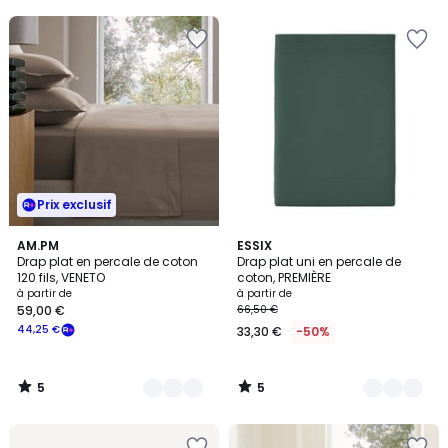
5
5
Prix exclusif
5
5
5
AM.PM
22
ESSIX
/
/
Drap plat en percale de coton
Drap plat uni en percale de
Couleurs
Couleurs
5
5
120 fils, VENETO
coton, PREMIÈRE
à partir de
à partir de
59,00 €
66,50 €
44,25 €
33,30 €
-50%
5
5
/
/
5
5