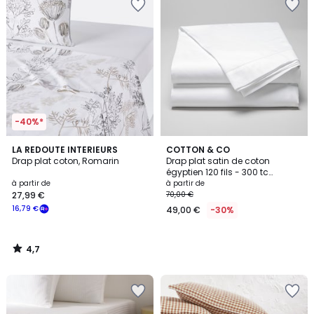
-40%*
4,7
LA REDOUTE INTERIEURS
COTTON & CO
/ 5
Drap plat coton, Romarin
Drap plat satin de coton
égyptien 120 fils - 300 tc
LONDON
à partir de
à partir de
27,99 €
70,00 €
16,79 €
49,00 €
-30%
4,7
/
5