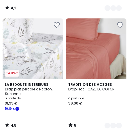
4,2
/
5
-40%*
4,5
5
LA REDOUTE INTERIEURS
4
TRADITION DES VOSGES
/ 5
/
Drap plat percale de coton,
Drap Plat - GAZE DE COTON
Couleurs
5
Suzanne
à partir de
à partir de
31,99 €
99,00 €
19,19 €
4,5
5
/
/