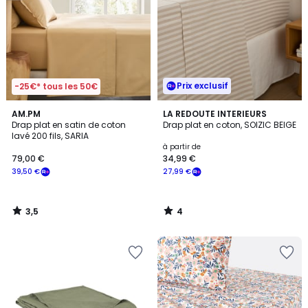
Prix exclusif
-25€* tous les 50€
3,5
4
AM.PM
LA REDOUTE INTERIEURS
/ 5
/
Drap plat en satin de coton
Drap plat en coton, SOIZIC BEIGE
5
lavé 200 fils, SARIA
à partir de
79,00 €
34,99 €
39,50 €
27,99 €
3,5
4
/
/
5
5