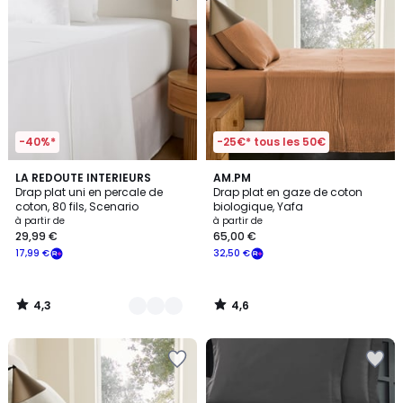
-40%*
-25€* tous les 50€
4,3
4,6
18
LA REDOUTE INTERIEURS
AM.PM
/ 5
/ 5
Drap plat uni en percale de
Drap plat en gaze de coton
Couleurs
coton, 80 fils, Scenario
biologique, Yafa
à partir de
à partir de
29,99 €
65,00 €
17,99 €
32,50 €
4,3
4,6
/
/
5
5