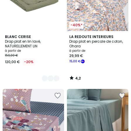
-40%*
4,2
4
BLANC CERISE
LA REDOUTE INTERIEURS
/ 5
Drap plat en lin lavé,
Drap plat en percale de coton,
Couleurs
NATURELLEMENT LIN
Ohara
à partir de
à partir de
150,00 €
29,99 €
15,00 €
120,00 €
-20%
4,2
/
5