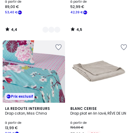
à partir de
à partir de
89,00 €
52,99 €
53,40 €
42,39 €
4,4
4,5
/
/
5
5
Prix exclusif
4,4
5
LA REDOUTE INTERIEURS
8
BLANC CERISE
/ 5
/
Drap coton, Miss China
Drap plat en lin lavé, RÊVE DE LIN
Couleurs
5
à partir de
à partir de
13,99 €
150,00 €