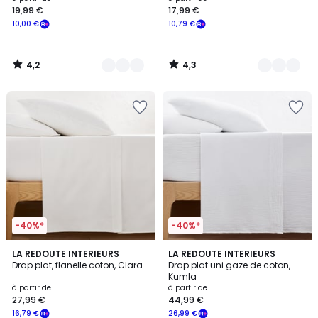
19,99 €
17,99 €
à
10,00 €
10,79 €
partir
de
19,99
4,2
4,3
€
/
/
5
5
souscrivez
à
notre
programme
pour
payer
à
la
place
10,00
€.
-40%*
-40%*
4,4
4,7
6
LA REDOUTE INTERIEURS
14
LA REDOUTE INTERIEURS
/ 5
/ 5
Drap plat, flanelle coton, Clara
Drap plat uni gaze de coton,
Couleurs
Couleurs
Kumla
à partir de
à partir de
27,99 €
44,99 €
16,79 €
26,99 €