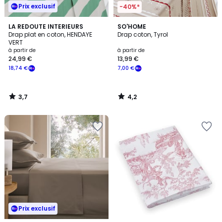
Prix exclusif
-40%*
3,7
4,2
LA REDOUTE INTERIEURS
SO'HOME
/ 5
/ 5
Drap plat en coton, HENDAYE
Drap coton, Tyrol
VERT
à partir de
à partir de
24,99 €
13,99 €
18,74 €
7,00 €
3,7
4,2
/
/
5
5
Prix exclusif