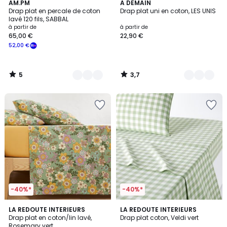
5
3,7
9
AM.PM
8
A DEMAIN
/
/ 5
Drap plat en percale de coton
Drap plat uni en coton, LES UNIS
Couleurs
Couleurs
5
lavé 120 fils, SABBAL
à partir de
à partir de
65,00 €
22,90 €
52,00 €
5
3,7
/
/
5
5
-40%*
-40%*
4,4
4,7
LA REDOUTE INTERIEURS
LA REDOUTE INTERIEURS
/ 5
/ 5
Drap plat en coton/lin lavé,
Drap plat coton, Veldi vert
Rosemary vert