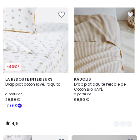
5
5
-40%*
4,9
LA REDOUTE INTERIEURS
6
KADOLIS
/ 5
Drap plat coton lavé, Paquita
Drap plat adulte Percale de
Couleurs
Coton Bio RAYÉ
à partir de
à partir de
29,99 €
69,90 €
17,99 €
4,9
/
5