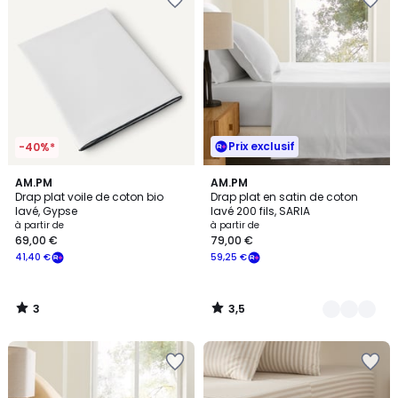
Prix exclusif
-40%*
3
3,5
AM.PM
9
AM.PM
/
/ 5
Drap plat voile de coton bio
Drap plat en satin de coton
Couleurs
5
lavé, Gypse
lavé 200 fils, SARIA
à partir de
à partir de
69,00 €
79,00 €
41,40 €
59,25 €
3
3,5
/
/
5
5