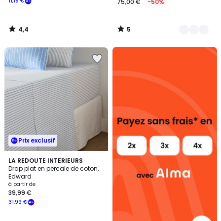
11,19 €
75,00 €
-50%
4,4
5
/
/
5
5
Alma
payez
sans
frais
Prix exclusif
2
LA REDOUTE INTERIEURS
Drap plat en percale de coton,
Couleurs
Edward
à partir de
39,99 €
31,99 €