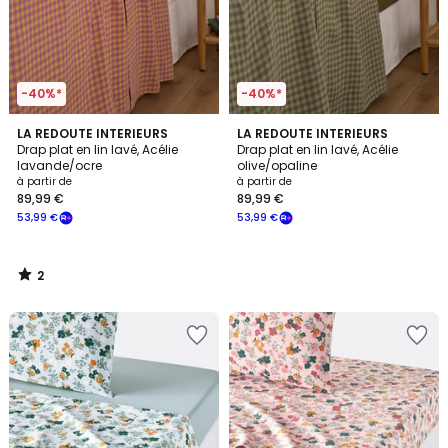
-40%*
-40%*
2
LA REDOUTE INTERIEURS
LA REDOUTE INTERIEURS
/
Drap plat en lin lavé, Acélie
Drap plat en lin lavé, Acélie
5
lavande/ocre
olive/opaline
à partir de
à partir de
89,99 €
89,99 €
53,99 €
53,99 €
2
/
5