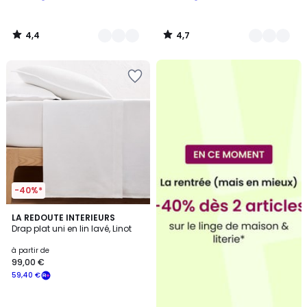
4,4
4,7
/
/
5
5
-40%*
4,5
20
LA REDOUTE INTERIEURS
/ 5
Drap plat uni en lin lavé, Linot
Couleurs
à partir de
99,00 €
59,40 €