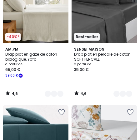
-40%*
Best-seller
4,6
4,6
20
AM.PM
25
SENSEI MAISON
/ 5
/ 5
Drap plat en gaze de coton
Drap plat en percale de coton
Couleurs
Couleurs
biologique, Yafa
SOFT PERCALE
à partir de
à partir de
65,00 €
35,00 €
39,00 €
4,6
4,6
/
/
5
5