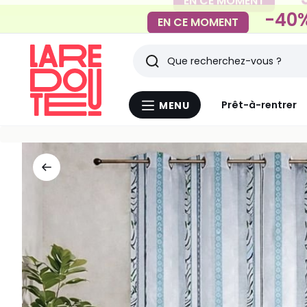
-40%
EN CE MOMENT
Rechercher
Derniers
Prêt-à-rentrer
MENU
Menu
articles
La
Redoute
vus