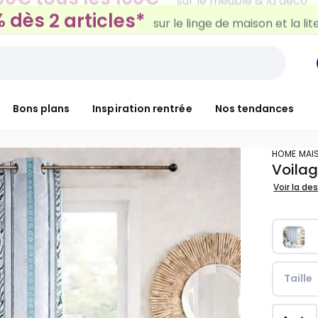
 dès 2 articles*
sur le linge de maison et la lit
Bons plans
Inspiration rentrée
Nos tendances
HOME MAI
Voilag
Voir la de
Taille