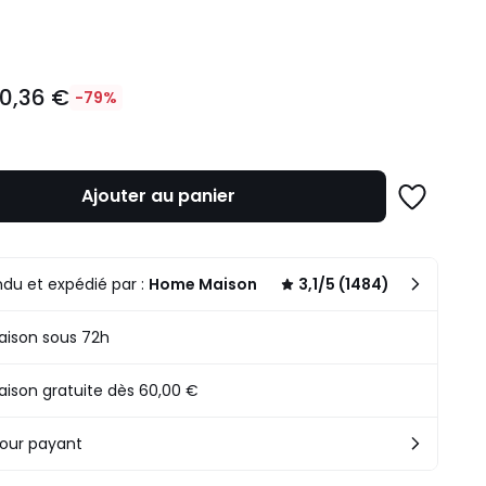
ité
10,36 €
-79%
Ajouter au panier
Ajouter
à
une
n
liste
du et expédié par :
Home Maison
3,1/5 (1484)
.
raison sous 72h
raison gratuite dès 60,00 €
our payant