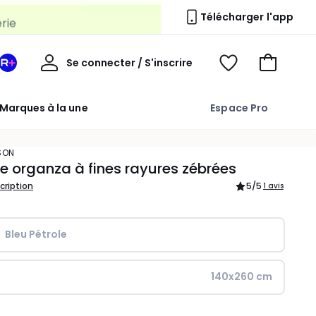
erie
Télécharger l'app
Mon
Se connecter / S'inscrire
Mon
Voir
Voir
compte
espace
mes
mon
La
favoris
panier
Marques à la une
Espace Pro
Redoute
+
SON
e organza à fines rayures zébrées
scription
5
/5
1 avis
Bleu Pétrole
140x260 cm