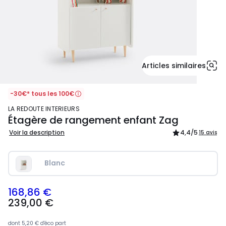
Articles similaires
-30€* tous les 100€
LA REDOUTE INTERIEURS
Étagère de rangement enfant Zag
Voir la description
4,4
/5
15 avis
Blanc
168,86 €
239,00
239,00 €
€
souscrivez
à
dont
5,20 €
d'éco part