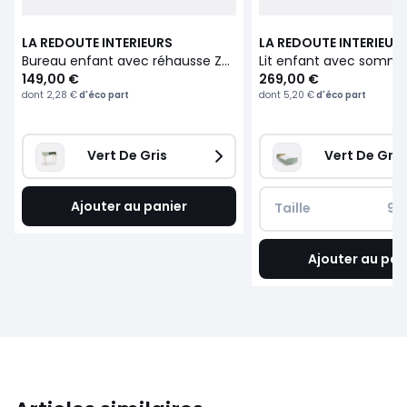
LA REDOUTE INTERIEURS
LA REDOUTE INTERIEUR
Bureau enfant avec réhausse Zag
Lit enfant avec sommi
149,00 €
269,00 €
dont
2,28 €
d'éco part
dont
5,20 €
d'éco part
Vert De Gris
Vert De Gris
Ajouter au panier
Taille
90
Ajouter au pan