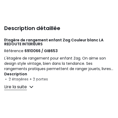
Description détaillée
Étagère de rangement enfant Zag Couleur blanc
LA
REDOUTE INTERIEURS
Référence
6910066 / GIB653
L'étagère de rangement pour enfant Zag. On aime son
design style vintage, bien dans la tendance. Ses
rangements pratiques permettent de ranger jouets, livres...
Description
• 2 étagères + 2 portes
• En MDF laqué finition AC (peinture à l'eau sans solvant)
Lire la suite
• Pieds et poignées en hévéa massif
Dimensions
Totales
• Largeur 75,7 cm
• Hauteur 120,4 cm