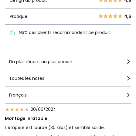
Design du produit
4,8
3
1
Pratique
4,6
2
Pratique
4,6
0
93% des clients
1
0
recommandent ce produit
93% des clients recommandent ce produit
Voir le détail de la note
Du plus récent au plus ancien
Toutes les notes
Français
20/06/2024
Montage inratable
L'étagère est lourde (30 kilos) et semble solide.