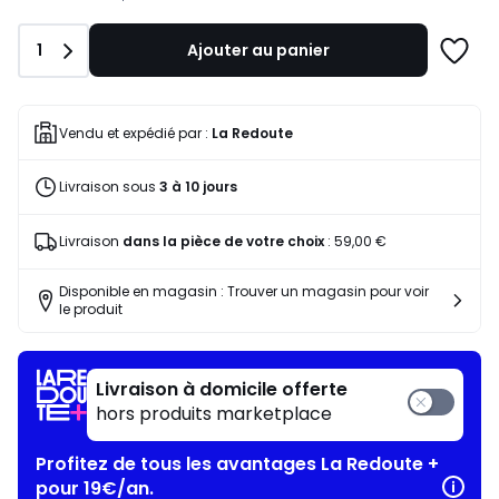
notre
programme
Quantité
1
Ajouter au panier
pour
Ajoute
payer
à
à
une
la
liste
Vendu et expédié par :
La Redoute
place
168,86
Livraison sous
3 à 10 jours
€.
Livraison
dans la pièce de votre choix
:
59,00 €
Disponible en magasin : Trouver un magasin pour voir
le produit
Livraison à domicile offerte
hors produits marketplace
Profitez de tous les avantages La Redoute +
pour 19€/an.