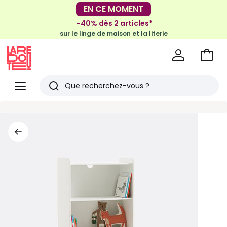
-30€ tous les 100€*
EN CE MOMENT
sur le meuble & la déco
-40% dès 2 articles*
sur le linge de maison et la literie
Voir
mon
La
panie
Redoute
Menu
Rechercher
Derniers
articles
vus