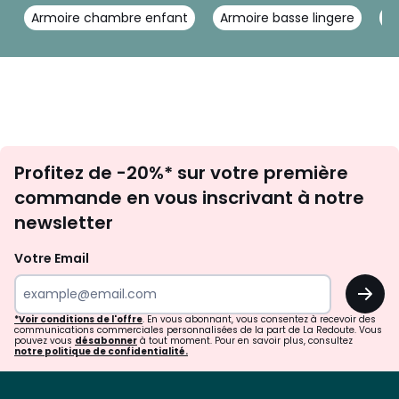
Armoire chambre enfant
Armoire basse lingere
A
Inscription
Profitez de -20%* sur votre première
newsletter
commande en vous inscrivant à notre
newsletter
Votre Email
OK
*Voir conditions de l'offre
. En vous abonnant, vous consentez à recevoir des
communications commerciales personnalisées de la part de La Redoute. Vous
pouvez vous
désabonner
à tout moment. Pour en savoir plus, consultez
notre politique de confidentialité.