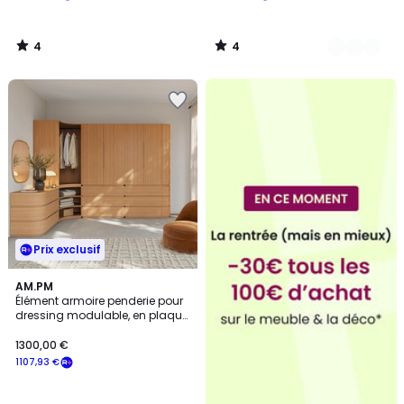
4
4
/
/
5
5
Prix exclusif
AM.PM
Élément armoire penderie pour
dressing modulable, en plaqué
chêne, EVORIA
1300,00 €
1107,93 €