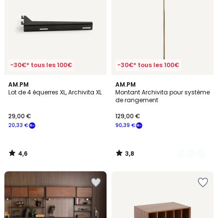
-30€* tous les 100€
-30€* tous les 100€
4,6
3,8
AM.PM
2
AM.PM
/ 5
/ 5
Lot de 4 équerres XL, Archivita XL
Montant Archivita pour système
Couleurs
de rangement
29,00 €
129,00 €
20,33 €
90,39 €
4,6
3,8
/
/
5
5