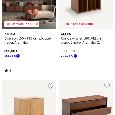
-30€* tous les 100€
-30€* tous les 100€
5
AM.PM
AM.PM
/
Caisson L60 x P35 cm plaqué
Range vinyles L60xP42 cm
5
noyer, Archivita
plaqué noyer Archivita XL
359,00 €
399,00 €
251,98 €
279,98 €
5
/
5