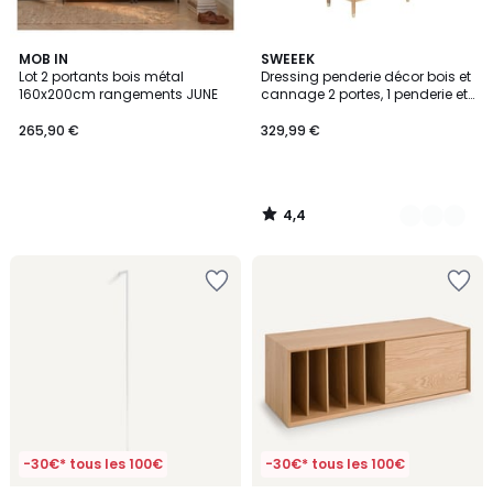
4,4
MOB IN
2
SWEEEK
/ 5
Lot 2 portants bois métal
Dressing penderie décor bois et
Couleurs
160x200cm rangements JUNE
cannage 2 portes, 1 penderie et
2 tiroirs JUDITH
265,90 €
329,99 €
4,4
/
5
-30€* tous les 100€
-30€* tous les 100€