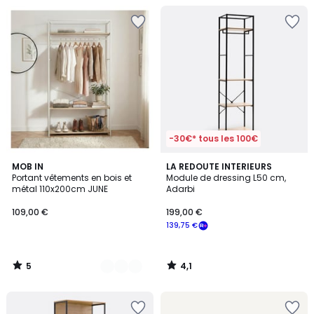
-30€* tous les 100€
5
4,1
2
MOB IN
LA REDOUTE INTERIEURS
/
/ 5
Portant vêtements en bois et
Module de dressing L50 cm,
Couleurs
5
métal 110x200cm JUNE
Adarbi
109,00 €
199,00 €
139,75 €
5
4,1
/
/
5
5