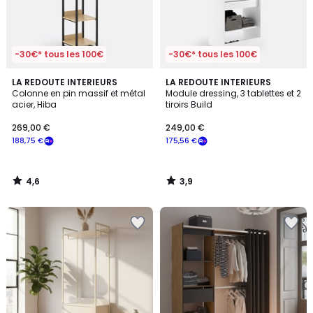
-30€* tous les 100€
-30€* tous les 100€
4,6
3,9
LA REDOUTE INTERIEURS
LA REDOUTE INTERIEURS
/ 5
/ 5
Colonne en pin massif et métal
Module dressing, 3 tablettes et 2
acier, Hiba
tiroirs Build
269,00 €
249,00 €
188,75 €
175,56 €
4,6
3,9
/
/
5
5