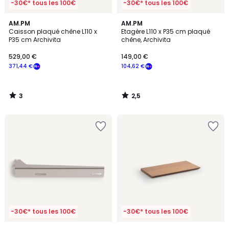
-30€* tous les 100€
-30€* tous les 100€
3
2,5
AM.PM
AM.PM
/
/ 5
Caisson plaqué chêne L110 x
Etagère L110 x P35 cm plaqué
5
P35 cm Archivita
chêne, Archivita
529,00 €
149,00 €
371,44 €
104,62 €
3
2,5
/
/
5
5
-30€* tous les 100€
-30€* tous les 100€