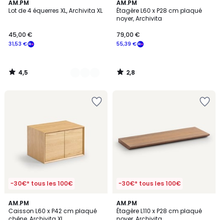
4,5
2,8
2
AM.PM
AM.PM
/ 5
/ 5
Lot de 4 équerres XL, Archivita XL
Étagère L60 x P28 cm plaqué
Couleurs
noyer, Archivita
45,00 €
79,00 €
31,53 €
55,39 €
4,5
2,8
/
/
5
5
-30€* tous les 100€
-30€* tous les 100€
5
4
AM.PM
AM.PM
/
/
Caisson L60 x P42 cm plaqué
Étagère L110 x P28 cm plaqué
5
5
chêne, Archivita XL
noyer, Archivita