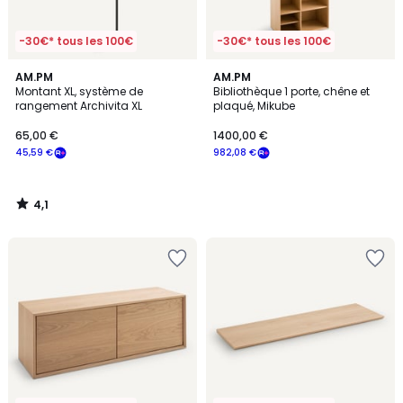
-30€* tous les 100€
-30€* tous les 100€
4,1
AM.PM
AM.PM
/ 5
Montant XL, système de
Bibliothèque 1 porte, chêne et
rangement Archivita XL
plaqué, Mikube
65,00 €
1400,00 €
45,59 €
982,08 €
4,1
/
5