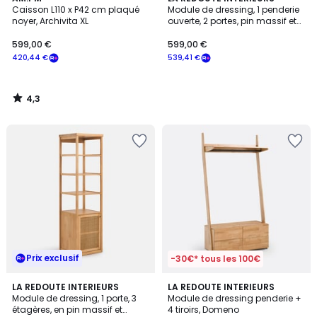
/ 5
Caisson L110 x P42 cm plaqué
Module de dressing, 1 penderie
noyer, Archivita XL
ouverte, 2 portes, pin massif et
cannage, GABIN
599,00 €
599,00 €
420,44 €
539,41 €
4,3
/
5
Prix exclusif
-30€* tous les 100€
4,8
LA REDOUTE INTERIEURS
LA REDOUTE INTERIEURS
/ 5
Module de dressing, 1 porte, 3
Module de dressing penderie +
étagères, en pin massif et
4 tiroirs, Domeno