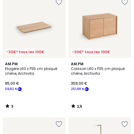
-30€* tous les 100€
-30€* tous les 100€
3
2,5
AM.PM
AM.PM
/
/ 5
Etagère L60 x P35 cm plaqué
Caisson L60 x P35 cm plaqué
5
chêne, Archivita
chêne, Archivita
85,00 €
359,00 €
59,82 €
251,98 €
3
2,5
/
/
5
5