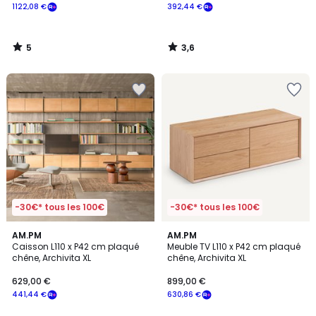
1122,08 €
392,44 €
5
3,6
/
/
5
5
-30€* tous les 100€
-30€* tous les 100€
5
5
AM.PM
AM.PM
/
/
Caisson L110 x P42 cm plaqué
Meuble TV L110 x P42 cm plaqué
5
5
chêne, Archivita XL
chêne, Archivita XL
629,00 €
899,00 €
441,44 €
630,86 €