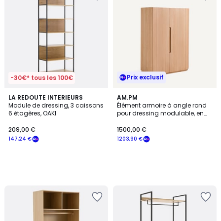
Prix exclusif
-30€* tous les 100€
LA REDOUTE INTERIEURS
AM.PM
Module de dressing, 3 caissons
Élément armoire à angle rond
6 étagères, OAKI
pour dressing modulable, en
plaqué chêne, EVORIA
209,00 €
1500,00 €
147,24 €
1203,90 €