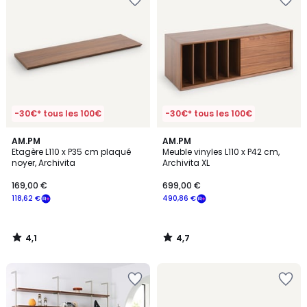
-30€* tous les 100€
-30€* tous les 100€
4,1
4,7
AM.PM
AM.PM
/ 5
/ 5
Etagère L110 x P35 cm plaqué
Meuble vinyles L110 x P42 cm,
noyer, Archivita
Archivita XL
169,00 €
699,00 €
118,62 €
490,86 €
4,1
4,7
/
/
5
5