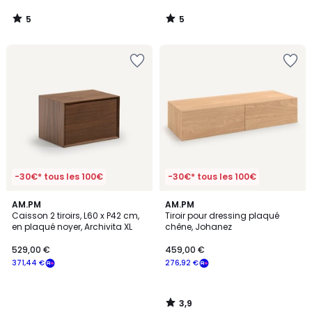
5
5
/
/
5
5
-30€* tous les 100€
-30€* tous les 100€
3,9
AM.PM
AM.PM
/ 5
Caisson 2 tiroirs, L60 x P42 cm,
Tiroir pour dressing plaqué
en plaqué noyer, Archivita XL
chêne, Johanez
529,00 €
459,00 €
371,44 €
276,92 €
3,9
/