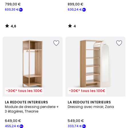
799,00 €
899,00 €
€
600,30 €
630,24 €
souscrivez
à
notre
4,6
4
programme
/
/
5
5
pour
payer
à
la
place
600,30
€.
-30€* tous les 100€
-30€* tous les 100€
4
4
LA REDOUTE INTERIEURS
2
LA REDOUTE INTERIEURS
/
/
Module de dressing penderie +
Dressing avec miroir, Zaria
Couleurs
5
5
3 étagères, Theonie
649,00 €
549,00 €
455,24 €
333,74 €