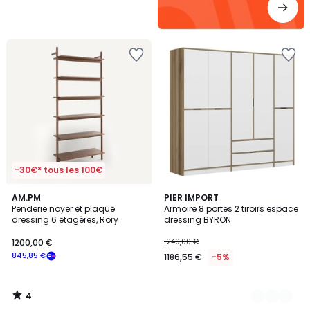
-30€* tous les 100€
4
AM.PM
2
PIER IMPORT
/
Penderie noyer et plaqué
Armoire 8 portes 2 tiroirs espace
Couleurs
5
dressing 6 étagères, Rory
dressing BYRON
1200,00 €
1249,00 €
845,85 €
1186,55 €
-5%
4
/