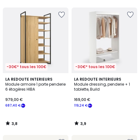
5
-30€* tous les 100€
-30€* tous les 100€
3,8
3,9
LA REDOUTE INTERIEURS
LA REDOUTE INTERIEURS
/ 5
/ 5
Module armoire 1 porte penderie
Module dressing, penderie + 1
6 étagères HIBA
tablette, Build
979,00 €
169,00 €
687,40 €
119,24 €
3,8
3,9
/
/
5
5