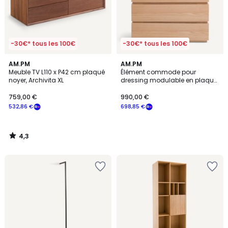
-30€* tous les 100€
-30€* tous les 100€
4,3
AM.PM
AM.PM
/ 5
Meuble TV L110 x P42 cm plaqué
Élément commode pour
noyer, Archivita XL
dressing modulable en plaqué
chêne, EVORIA
759,00 €
990,00 €
532,86 €
698,85 €
4,3
/
5