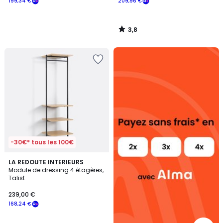
199,34 €
209,96 €
3,8
/
5
Alma
payez
sans
frais
-30€* tous les 100€
LA REDOUTE INTERIEURS
Module de dressing 4 étagères,
Talist
239,00 €
168,24 €