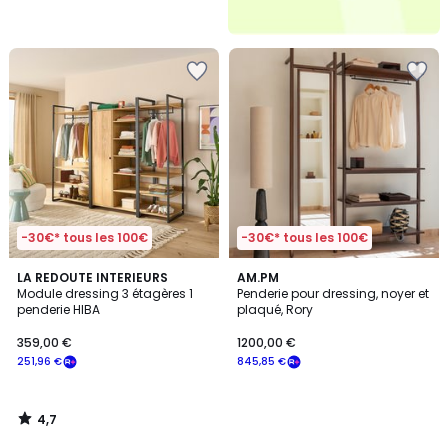
-30€* tous les 100€
-30€* tous les 100€
4,7
LA REDOUTE INTERIEURS
AM.PM
/ 5
Module dressing 3 étagères 1
Penderie pour dressing, noyer et
penderie HIBA
plaqué, Rory
359,00 €
1200,00 €
251,96 €
845,85 €
4,7
/
5