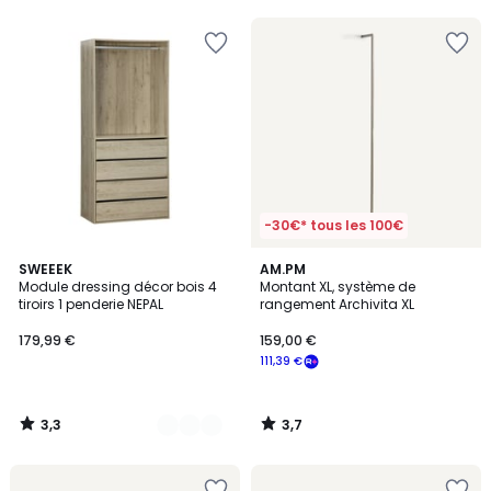
5
-30€* tous les 100€
3,3
3,7
3
SWEEEK
AM.PM
/ 5
/ 5
Module dressing décor bois 4
Montant XL, système de
Couleurs
tiroirs 1 penderie NEPAL
rangement Archivita XL
179,99 €
159,00 €
111,39 €
3,3
3,7
/
/
5
5