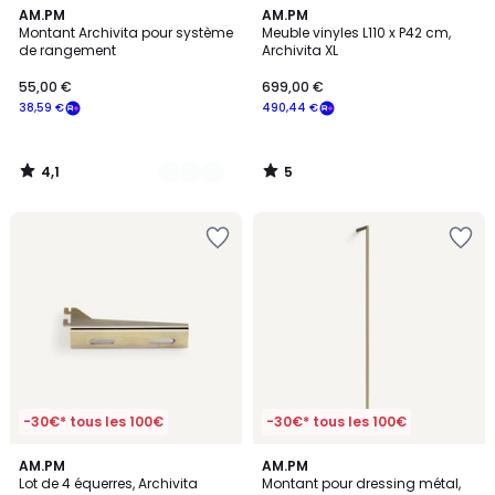
4,1
5
2
AM.PM
AM.PM
/ 5
/
Montant Archivita pour système
Meuble vinyles L110 x P42 cm,
Couleurs
5
de rangement
Archivita XL
55,00 €
699,00 €
38,59 €
490,44 €
4,1
5
/
/
5
5
-30€* tous les 100€
-30€* tous les 100€
4,5
1,5
2
AM.PM
AM.PM
/ 5
/
Lot de 4 équerres, Archivita
Montant pour dressing métal,
Couleurs