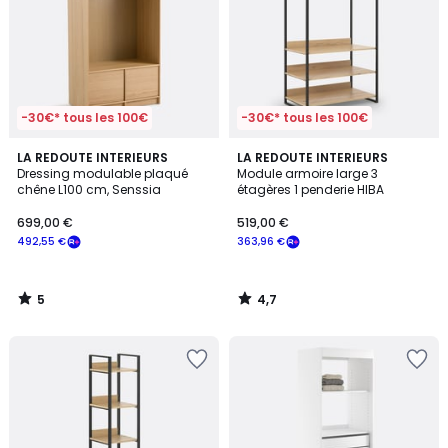
-30€* tous les 100€
-30€* tous les 100€
5
4,7
LA REDOUTE INTERIEURS
LA REDOUTE INTERIEURS
/
/ 5
Dressing modulable plaqué
Module armoire large 3
5
chêne L100 cm, Senssia
étagères 1 penderie HIBA
699,00 €
519,00 €
492,55 €
363,96 €
5
4,7
/
/
5
5