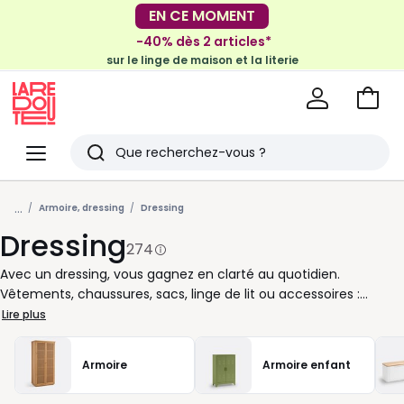
-40% dès 2 articles*
sur le linge de maison et la literie
EN CE MOMENT
-30€ tous les 100€*
sur le meuble & la déco
Voir
mon
La
panie
Redoute
Menu
Rechercher
Derniers
...
articles
Armoire, dressing
Dressing
Dressing
vus
274
Avec un dressing, vous gagnez en clarté au quotidien.
Vêtements, chaussures, sacs, linge de lit ou accessoires :
chaque chose trouve sa place et reste facile à repérer. Chez La
Lire plus
Redoute, nous vous proposons des dressings pensés pour
s’adapter à votre espace comme à vos habitudes. Petite
Armoire
Armoire enfant
chambre, suite parentale, pièce dédiée ou coin aménagé sous
pente : il existe des solutions pour organiser sans encombrer.