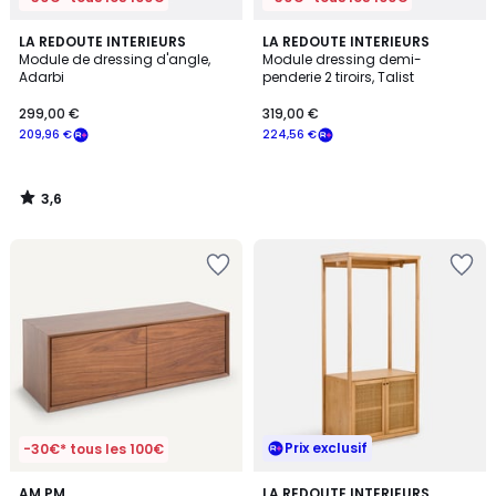
3,6
LA REDOUTE INTERIEURS
LA REDOUTE INTERIEURS
/ 5
Module de dressing d'angle,
Module dressing demi-
Adarbi
penderie 2 tiroirs, Talist
299,00 €
319,00 €
209,96 €
224,56 €
3,6
/
5
Prix exclusif
-30€* tous les 100€
4,3
AM.PM
LA REDOUTE INTERIEURS