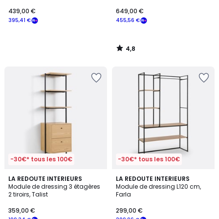
cannage, GABIN
439,00 €
649,00 €
395,41 €
455,56 €
4,8
/
5
-30€* tous les 100€
-30€* tous les 100€
3,8
LA REDOUTE INTERIEURS
LA REDOUTE INTERIEURS
/ 5
Module de dressing 3 étagères
Module de dressing L120 cm,
2 tiroirs, Talist
Farla
359,00 €
299,00 €