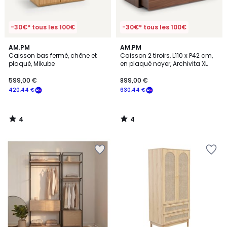
-30€* tous les 100€
-30€* tous les 100€
4
4
AM.PM
AM.PM
/
/
Caisson bas fermé, chêne et
Caisson 2 tiroirs, L110 x P42 cm,
5
5
plaqué, Mikube
en plaqué noyer, Archivita XL
599,00 €
899,00 €
420,44 €
630,44 €
4
4
/
/
5
5