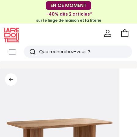
-30€ tous les 100€*
EN CE MOMENT
sur le meuble & la déco
-40% dès 2 articles*
sur le linge de maison et la literie
Voir
mon
La
panie
Redoute
Menu
Rechercher
Derniers
articles
vus