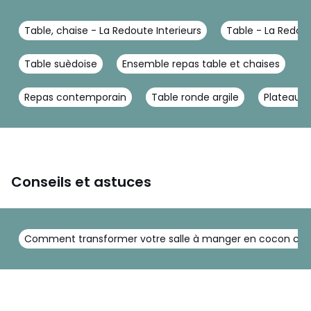
Table, chaise - La Redoute Interieurs
Table - La Redout
Table suèdoise
Ensemble repas table et chaises
E
Repas contemporain
Table ronde argile
Plateau r
Conseils et astuces
Comment transformer votre salle à manger en cocon chale