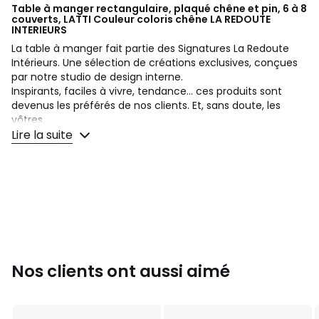
Table à manger rectangulaire, plaqué chêne et pin, 6 à 8
couverts, LATTI Couleur coloris chêne
LA REDOUTE
INTERIEURS
La table à manger fait partie des Signatures La Redoute
Intérieurs. Une sélection de créations exclusives, conçues
par notre studio de design interne.
Inspirants, faciles à vivre, tendance... ces produits sont
devenus les préférés de nos clients. Et, sans doute, les
vôtres.
Lire la suite
Un design interne signé Elise Vallée
:
"La gamme Latti se caractérise par des formes simples,
arrondies et élégantes. Des baguettes de bois viennent
habiller les pieds généreux ou les contours des meubles
créant une ligne graphique, apportant courbe et rythme."
Robuste et contemporaine. Pouvant accueillir 6 à 8
personnes, la table Latti de style abbaye reprend les
caractéristiques des tables de collectivités avec ses
Nos clients ont aussi aimé
dimensions généreuses.
Description