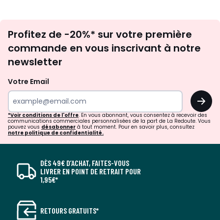
Inscription
Profitez de -20%* sur votre première
newsletter
commande en vous inscrivant à notre
newsletter
Votre Email
OK
*Voir conditions de l'offre
. En vous abonnant, vous consentez à recevoir des
communications commerciales personnalisées de la part de La Redoute. Vous
pouvez vous
désabonner
à tout moment. Pour en savoir plus, consultez
notre politique de confidentialité.
DÈS 49€ D’ACHAT, FAITES-VOUS
LIVRER EN POINT DE RETRAIT POUR
1,95€*
RETOURS GRATUITS*