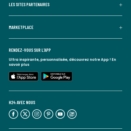
LES SITES PARTENAIRES
MARKETPLACE
RENDEZ-VOUS SUR L'APP
Ultra inspirante, personnalisée, découvrez notre App !
En
savoir plus
lien vers l'app store
lien vers google play
H24 AVEC NOUS
lien vers l'espace réseaux sociaux
lien vers l'espace réseaux sociaux
lien vers l'espace réseaux sociaux
lien vers l'espace réseaux sociaux
lien vers l'espace réseaux sociaux
lien vers le blog la redoute