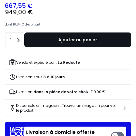
667,55 €
949,00 €
dont
10,84 €
d'éco part
Quantité
1
Ajouter au panier
Vendu et expédié par :
La Redoute
Livraison sous
3 à 10 jours
Livraison
dans la pièce de votre choix
:
119,00 €
Disponible en magasin : Trouver un magasin pour voir
le produit
Livraison à domicile offerte