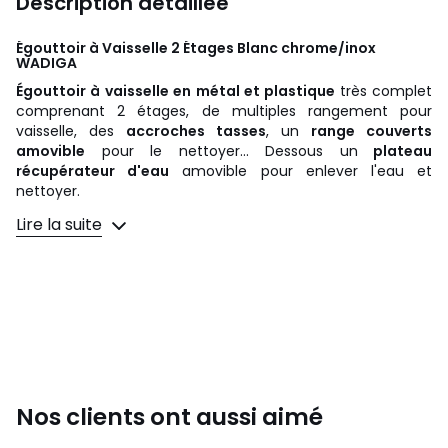
Description détaillée
Égouttoir à Vaisselle 2 Étages Blanc chrome/inox
WADIGA
Égouttoir à vaisselle en métal et plastique
très complet
comprenant 2 étages, de multiples rangement pour
vaisselle, des
accroches tasses
, un
range couverts
amovible
pour le nettoyer... Dessous un
plateau
récupérateur d'eau
amovible pour enlever l'eau et
nettoyer.
Dimensions
: Longueur 53cm x Hauteur 39cm x largeur
Lire la suite
24cm
Couleur
: Chrome et Blanc
Matière
: Métal et Plastique
Couleurs
Chrome/Inox
Tailles
Taille Unique
Nos clients ont aussi aimé