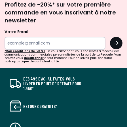
Profitez de -20%* sur votre première
newsletter
commande en vous inscrivant à notre
newsletter
Votre Email
OK
*Voir conditions de l'offre
. En vous abonnant, vous consentez à recevoir des
communications commerciales personnalisées de la part de La Redoute. Vous
pouvez vous
désabonner
à tout moment. Pour en savoir plus, consultez
notre politique de confidentialité.
DÈS 49€ D’ACHAT, FAITES-VOUS
LIVRER EN POINT DE RETRAIT POUR
1,95€*
RETOURS GRATUITS*