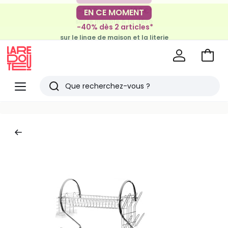
-30€ tous les 100€*
EN CE MOMENT
sur le meuble & la déco
-40% dès 2 articles*
sur le linge de maison et la literie
Voir
mon
La
panie
Redoute
Menu
Rechercher
Derniers
articles
vus