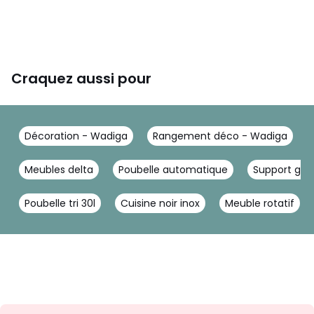
Craquez aussi pour
Décoration - Wadiga
Rangement déco - Wadiga
Meubles delta
Poubelle automatique
Support gui
Poubelle tri 30l
Cuisine noir inox
Meuble rotatif
Inscription