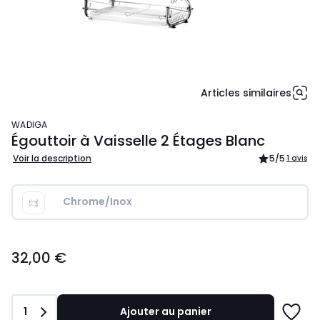
Articles similaires
WADIGA
Égouttoir à Vaisselle 2 Étages Blanc
Voir la description
5
/5
1 avis
Chrome/Inox
32,00
32,00 €
€.
Quantité
1
Ajouter au panier
Ajoute