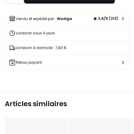
à
une
liste
3,6/5 (212)
Vendu et expédié par :
Wadiga
Livraison sous 4 jours
Livraison à domicile : 7,90 €
Retour payant
Articles similaires