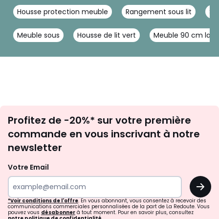
Housse protection meuble
Rangement sous lit
Sa
Meuble sous
Housse de lit vert
Meuble 90 cm larg
Inscription
Profitez de -20%* sur votre première
newsletter
commande en vous inscrivant à notre
newsletter
Votre Email
OK
*Voir conditions de l'offre
. En vous abonnant, vous consentez à recevoir des
communications commerciales personnalisées de la part de La Redoute. Vous
pouvez vous
désabonner
à tout moment. Pour en savoir plus, consultez
notre politique de confidentialité.