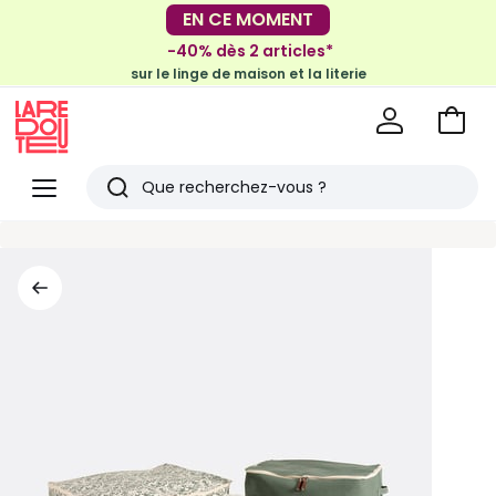
-30€ tous les 100€*
EN CE MOMENT
sur le meuble & la déco
-40% dès 2 articles*
sur le linge de maison et la literie
Voir
mon
La
panie
Redoute
Menu
Rechercher
Derniers
articles
vus