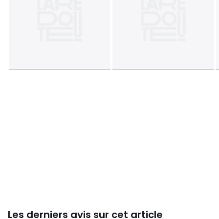
Taille 3
• Largeur : 55 cm
• Hauteur : 25 cm
• Profondeur : 45 cm
Dimensions et poids des colis
1 colis
• L43 x H8 x P34 cm, 0,85 kg
Couleurs
Ecru/Vert
Tailles
Taille Unique
Caractéristiques environnementales de l’emballage
En savoir plus sur nos emballages
Les derniers avis sur cet article