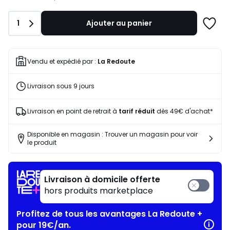
notre
programme
Quantité
1
Ajouter au panier
pour
Ajoute
payer
à
à
une
la
liste
Vendu et expédié par :
La Redoute
place
35,04
Livraison sous 9 jours
€.
Livraison en point de retrait à
tarif réduit
dès 49€ d'achat*
Disponible en magasin : Trouver un magasin pour voir
le produit
Livraison à domicile offerte
hors produits marketplace
Profitez de tous les avantages La Redoute +
pour 19€/an.