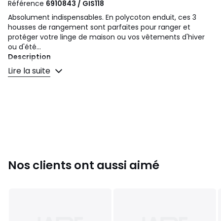
Référence
6910843 / GIS118
Absolument indispensables. En polycoton enduit, ces 3
housses de rangement sont parfaites pour ranger et
protéger votre linge de maison ou vos vêtements d'hiver
ou d'été...
Description
• En polycoton
Lire la suite
• Intérieur enduit (lessivable)
• Fermeture zippée, double curseur
• 2 poignées de transport
• Lot de 3 housses de rangement : 2 imprimées + 1 unie
Dimensions
Taille 1
• Largeur : 33 cm
• Hauteur : 25 cm
Nos clients ont aussi aimé
• Profondeur : 25 cm
Taille 2
• Largeur : 45 cm
• Hauteur : 30 cm
• Profondeur : 36 cm