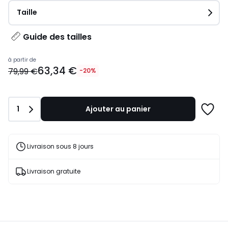
Taille
Guide des tailles
Prix
à partir de
63,34 €
à
79,99 €
-20%
partir
de
63,34
Quantité
1
Ajouter au panier
€
Ajoute
au
à
lieu
une
de
liste
Livraison sous 8 jours
79,99
€
Livraison gratuite
20%
de
réduction
appliquée.