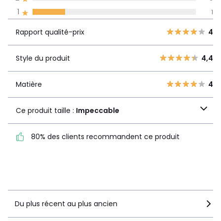
La Redoute s'engage
1
1
Rapport
5
4
4
qualité-prix
4
0
Rapport qualité-prix
4
3
0
Style du
4,4
2
Style du produit
4,4
0
produit
1
1
Matière
4
Matière
4
Ce produit taille :
Ce produit taille :
Impeccable
Impeccable
80% des clients recommandent ce produit
80% des clients
recommandent ce produit
Voir le détail de la note
Du plus récent au plus ancien