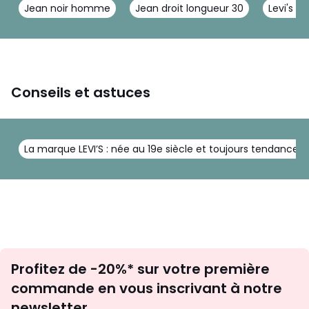
Jean noir homme
Jean droit longueur 30
Levi's 50
Conseils et astuces
La marque LEVI’S : née au 19e siècle et toujours tendance
Inscription
Profitez de -20%* sur votre première
newsletter
commande en vous inscrivant à notre
newsletter