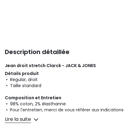
Description détaillée
Jean droit stretch Clarck - JACK & JONES
Détails produit
• Regular, droit
• Taille standard
Composition et Entretien
• 98% coton, 2% élasthanne
• Pour l'entretien, merci de vous référer aux indications
figurant sur l'étiquette du produit
Lire la suite
Couleurs
Bleu Foncé, Blue Denim
Tailles
W27/L32, W28/L30, W28/L32, W29/L30, W29/L32,