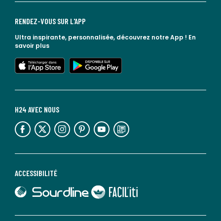
RENDEZ-VOUS SUR L'APP
Ultra inspirante, personnalisée, découvrez notre App !
En
savoir plus
lien vers l'app store
lien vers google play
H24 AVEC NOUS
lien vers l'espace réseaux sociaux
lien vers l'espace réseaux sociaux
lien vers l'espace réseaux sociaux
lien vers l'espace réseaux sociaux
lien vers l'espace réseaux sociaux
lien vers le blog la redoute
ACCESSIBILITÉ
lien vers Sourdline
lien vers Faciliti