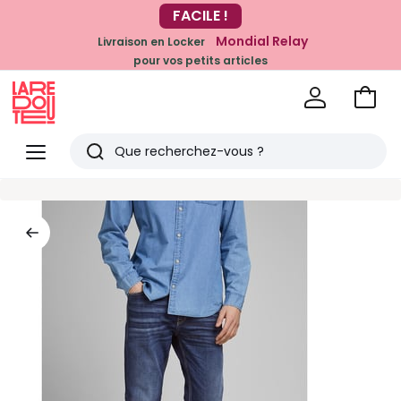
-20% dès 39€*
FACILE !
sur la mode
Mondial Relay
Livraison en Locker
pour vos petits articles
Voir
mon
La
panie
Redoute
Menu
Rechercher
Derniers
articles
vus