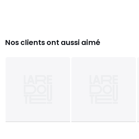
W30/L30, W30/L32, W30/L34, W31/L30, W31/L32,
W31/L34, W32/L30, W32/L32, W32/L34, W32/L36,
W33/L30, W33/L32, W33/L34, W33/L36, W34/L30,
W34/L32, W34/L34, W34/L36, W36/L32, W36/L34,
W36/L36, W38/L32, W38/L34
Nos clients ont aussi aimé