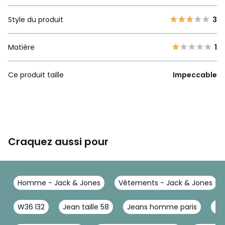
Style du produit
3
Matière
1
Ce produit taille
Impeccable
Craquez aussi pour
Homme - Jack & Jones
Vêtements - Jack & Jones
W36 l32
Jean taille 58
Jeans homme paris
Je