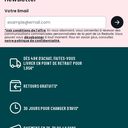
Votre Email
OK
*Voir conditions de l'offre
. En vous abonnant, vous consentez à recevoir des
communications commerciales personnalisées de la part de La Redoute. Vous
pouvez vous
désabonner
à tout moment. Pour en savoir plus, consultez
notre politique de confidentialité.
DÈS 49€ D’ACHAT, FAITES-VOUS
LIVRER EN POINT DE RETRAIT POUR
1,95€*
RETOURS GRATUITS*
30 JOURS POUR CHANGER D'AVIS*
PAIEMENT EN 2X, 3X OU 4X SANS