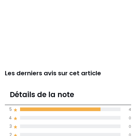
Les derniers avis sur cet article
4,2
Détails de la note
(5)
moyenne des avis
5
4
dans toutes les
4
0
langues
3
0
Informations,
2
0