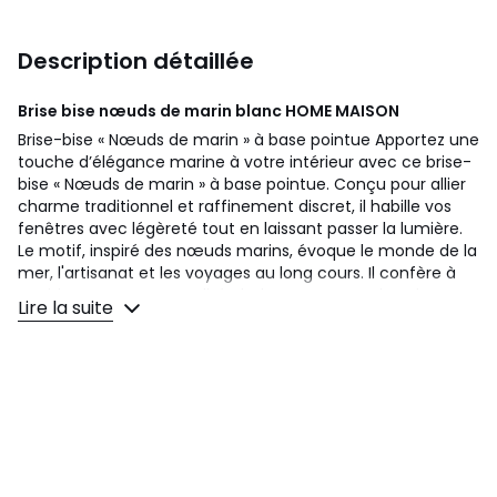
Description détaillée
Brise bise nœuds de marin blanc
HOME MAISON
Brise-bise « Nœuds de marin » à base pointue Apportez une
touche d’élégance marine à votre intérieur avec ce brise-
bise « Nœuds de marin » à base pointue. Conçu pour allier
charme traditionnel et raffinement discret, il habille vos
fenêtres avec légèreté tout en laissant passer la lumière.
Le motif, inspiré des nœuds marins, évoque le monde de la
mer, l'artisanat et les voyages au long cours. Il confère à
ce rideau une personnalité chaleureuse et authentique. La
Lire la suite
base pointue, soigneusement travaillée, apporte une note
d’originalité et de finesse à l’ensemble. Réalisé dans un
tissu léger et de qualité, ce brise-bise est idéal pour une
décoration de style bord de mer, maison de campagne ou
ambiance chaleureuse. Il s’installe facilement grâce à une
passe-tringle discrète, et se décline en Plusieurs
dimensions pour s’adapter à toutes les fenêtres. Une
création à la fois décorative et fonctionnelle, qui invite au
voyage tout en préservant l’intimité de votre intérieur.