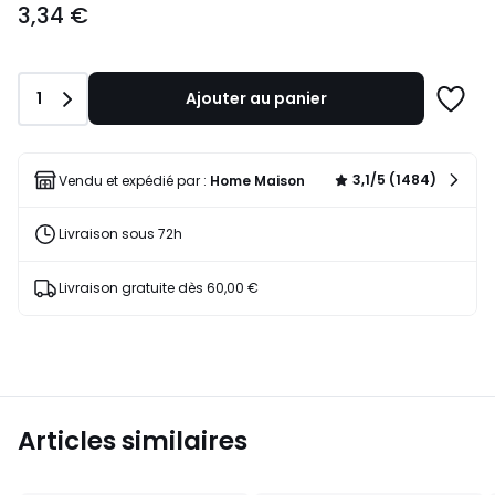
3,34 €
à
partir
de
3,34
Quantité
1
Ajouter au panier
€.
Ajoute
à
une
liste
3,1/5 (1484)
Vendu et expédié par :
Home Maison
Livraison sous 72h
Livraison gratuite dès 60,00 €
Articles similaires