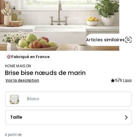
Articles similaires
Fabriqué en France
HOME MAISON
Brise bise nœuds de marin
Voir la description
5
/5
1 avis
Blanc
Taille
Prix
à partir de