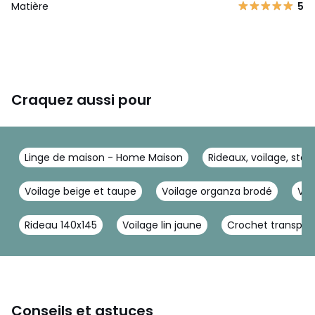
Matière
5
Craquez aussi pour
Linge de maison - Home Maison
Rideaux, voilage, sto
Voilage beige et taupe
Voilage organza brodé
Voi
Rideau 140x145
Voilage lin jaune
Crochet transpar
Conseils et astuces