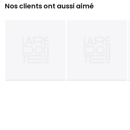
Nos clients ont aussi aimé
Couleurs
Blanc
Tailles
45x30 cm, 30x60cm, 30x90 cm, 60X45 cm,
30x120 cm, 60x60 cm, 90x50 cm, 60x90 cm, 90X60 cm,
60x120 cm, 90x90 cm, 90x120 cm