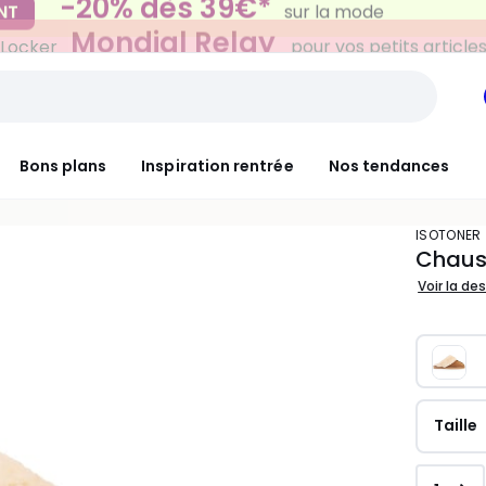
Mondial Relay
 Locker
pour vos petits article
Bons plans
Inspiration rentrée
Nos tendances
ISOTONER
Chaus
Voir la de
Taille