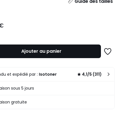
ité
Guide des tailles
 €
Ajouter au panier
Ajouter
à
une
liste
du et expédié par :
Isotoner
4,1/5 (311)
raison sous 5 jours
raison gratuite