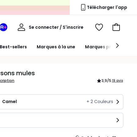
s
Télécharger l'app
Mon
Se connecter / S'inscrire
Mon
Voir
Voir
compte
espace
mes
mon
La
favoris
panier
Best-sellers
Marques à la une
Marques premium
Redoute
+
sons mules
scription
3,9
/5
19 avis
Camel
+
2
Couleurs