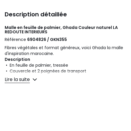
Description détaillée
Malle en feuille de palmier, Ghada Couleur naturel
LA
REDOUTE INTERIEURS
Référence
6904826 / GKN355
Fibres végétales et format généreux, voici Ghada la malle
d'inspiration marocaine.
Description
• En feuille de palmier, tressée
• Couvercle et 2 poignées de transport
• Fabrication artisanale
Lire la suite
Dimensions
• Largeur : 46 cm
• Hauteur : 29 cm
• Profondeur : 31 cm
Dimensions et poids des colis
1 colis
• L51 x H34 x P35 cm, 2 kg