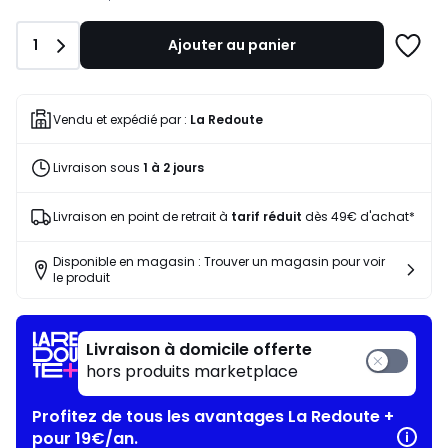
notre
programme
Quantité
1
Ajouter au panier
pour
Ajoute
payer
à
à
une
la
liste
Vendu et expédié par :
La Redoute
place
49,13
Livraison sous
1 à 2 jours
€.
Livraison en point de retrait à
tarif réduit
dès 49€ d'achat*
Disponible en magasin : Trouver un magasin pour voir
le produit
Livraison à domicile offerte
hors produits marketplace
Profitez de tous les avantages La Redoute +
pour 19€/an.