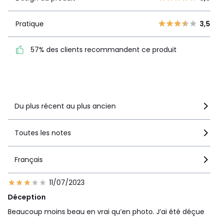
produit
1
2
Pratique
3,5
Pratique
3,5
57% des clients
57% des clients recommandent ce produit
recommandent ce produit
Voir le détail de la note
Du plus récent au plus ancien
Toutes les notes
Français
11/07/2023
Déception
Beaucoup moins beau en vrai qu’en photo. J’ai été déçue