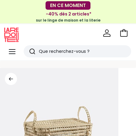
EN CE MOMENT
-30€ tous les 100€*
sur le meuble & la déco
-40% dès 2 articles*
sur le linge de maison et la literie
Voir
mon
La
panie
Redoute
Menu
Rechercher
Derniers
articles
vus