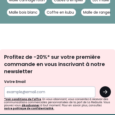
Malle cannage rotin
Cubes à empiler
Lot malle
Malle bois blanc
Coffre en kubu
Malle de rangeme
Inscription
Profitez de -20%* sur votre première
newsletter
commande en vous inscrivant à notre
newsletter
Votre Email
OK
*Voir conditions de l'offre
. En vous abonnant, vous consentez à recevoir des
communications commerciales personnalisées de la part de La Redoute. Vous
pouvez vous
désabonner
à tout moment. Pour en savoir plus, consultez
notre politique de confidentialité.