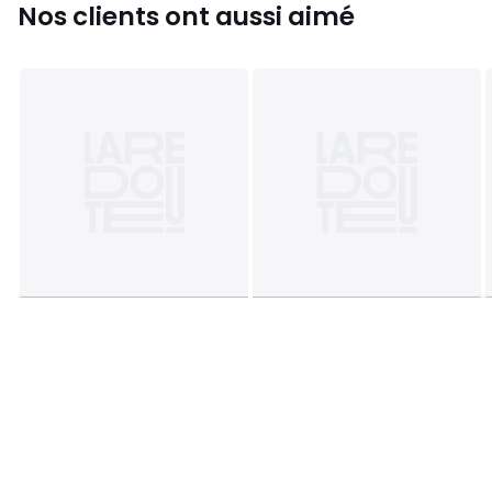
Nos clients ont aussi aimé
Couleurs
Naturel
Tailles
Taille Unique
Caractéristiques environnementales de l’emballage
En savoir plus sur nos emballages