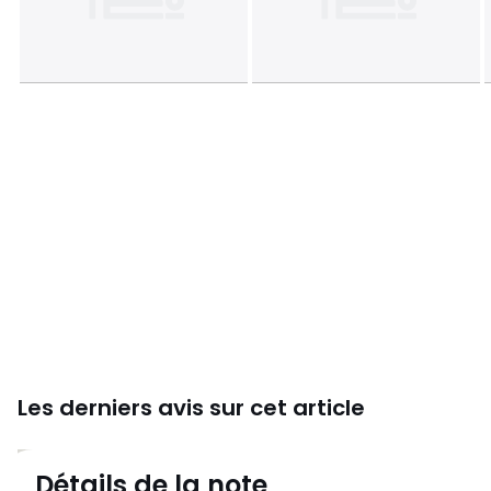
Les derniers avis sur cet article
4,9
Détails de la note