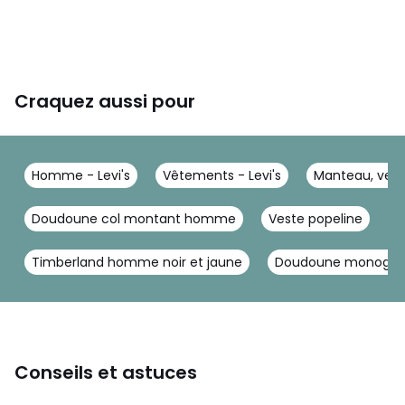
Craquez aussi pour
Homme - Levi's
Vêtements - Levi's
Manteau, veste
Doudoune col montant homme
Veste popeline
G
Timberland homme noir et jaune
Doudoune monogr
Conseils et astuces