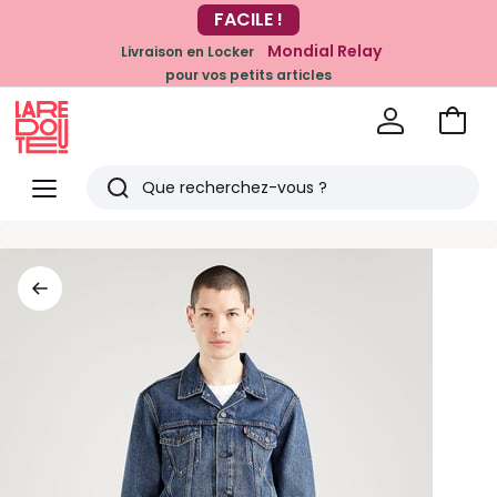
-20% dès 39€*
FACILE !
sur la mode
Mondial Relay
Livraison en Locker
pour vos petits articles
Voir
mon
La
panie
Redoute
Menu
Rechercher
Derniers
articles
vus