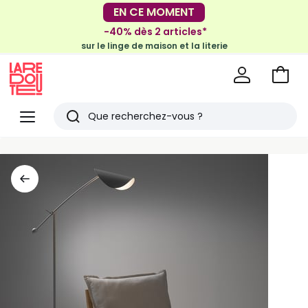
EN CE MOMENT
-30€ tous les 100€*
sur le meuble & la déco
-40% dès 2 articles*
sur le linge de maison et la literie
Voir
mon
La
panie
Redoute
Menu
Rechercher
Derniers
articles
vus