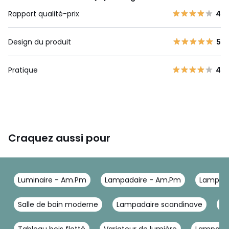
Rapport qualité-prix
4
Design du produit
5
Pratique
4
Craquez aussi pour
Luminaire - Am.Pm
Lampadaire - Am.Pm
Lampada
Salle de bain moderne
Lampadaire scandinave
La
Tableau bois flotté
Variateur de lumière
Lampadair