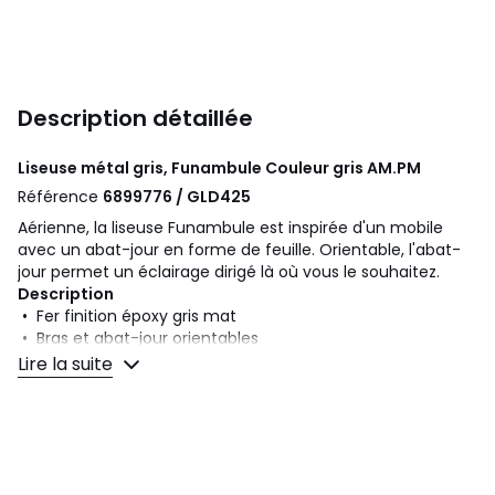
Description détaillée
Liseuse métal gris, Funambule Couleur gris
AM.PM
Référence
6899776 / GLD425
Aérienne, la liseuse Funambule est inspirée d'un mobile
avec un abat-jour en forme de feuille. Orientable, l'abat-
jour permet un éclairage dirigé là où vous le souhaitez.
Description
• Fer finition époxy gris mat
• Bras et abat-jour orientables
• Douille E14 pour ampoule 8W maxi (non fournie)
Lire la suite
• Compatible avec des ampoules des classes
énergétiques A à E
Dimensions
• Lampadaire : largeur 28 cm x hauteur 123 cm x
profondeur 77 cm