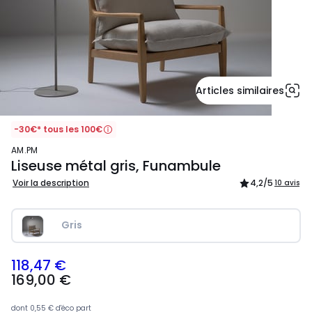
Articles similaires
-30€* tous les 100€
AM.PM
Liseuse métal gris, Funambule
Voir la description
4,2
/5
10 avis
Gris
118,47 €
169,00
169,00 €
€
souscrivez
à
dont
0,55 €
d'éco part