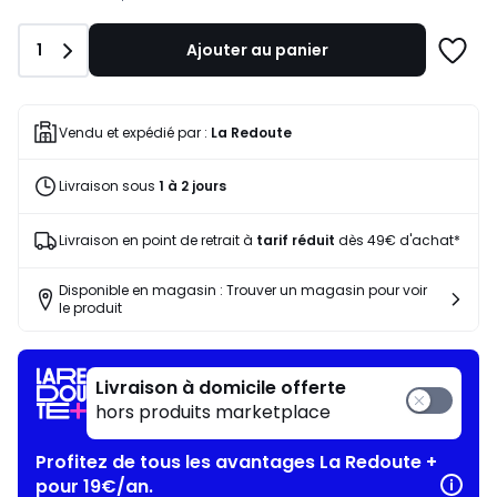
notre
programme
Quantité
1
Ajouter au panier
pour
Ajoute
payer
à
à
une
la
liste
Vendu et expédié par :
La Redoute
place
118,47
Livraison sous
1 à 2 jours
€.
Livraison en point de retrait à
tarif réduit
dès 49€ d'achat*
Disponible en magasin : Trouver un magasin pour voir
le produit
Livraison à domicile offerte
hors produits marketplace
Profitez de tous les avantages La Redoute +
pour 19€/an.