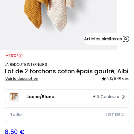
Articles similaires
-40%*
LA REDOUTE INTERIEURS
Lot de 2 torchons coton épais gaufré, Albi
Voir la description
4,3
/5
40 avis
Jaune/Blanc
+
3
Couleurs
Taille
LOT DE 2
8,50 €
16,99