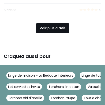
Matière
5
Voir plus d'avis
Craquez aussi pour
Linge de maison - La Redoute Interieurs
Linge de table
Lot serviettes invite
Torchons lin coton
Vaisselle 
Torchon nid d'abeille
Torchon taupe
Tour à chat