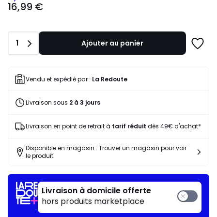
16,99 €
€
souscrivez
à
notre
Quantité
1
Ajouter au panier
programme
Ajoute
pour
à
payer
une
à
liste
Vendu et expédié par :
La Redoute
la
place
Livraison sous
2 à 3 jours
10,19
€.
Livraison en point de retrait à
tarif réduit
dès 49€ d'achat*
Disponible en magasin : Trouver un magasin pour voir
le produit
Livraison à domicile offerte
hors produits marketplace