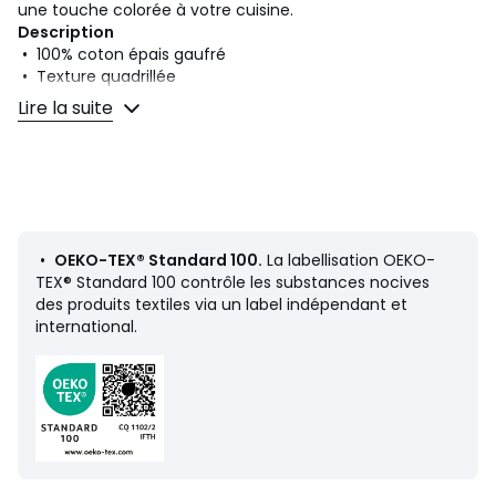
une touche colorée à votre cuisine.
Description
• 100% coton épais gaufré
• Texture quadrillée
• Lichette d'accroche au dos
Lire la suite
Qualité
• Douceur et résistance à l'usage
• Excellente tenue des coloris au lavage
• Le coton fait partie de notre quotidien. On l'aime pour sa
souplesse, sa douceur et sa facilité d'entretien.
•
OEKO-TEX® Standard 100.
La labellisation OEKO-
Dimensions
TEX® Standard 100 contrôle les substances nocives
• 50 x 70 cm
des produits textiles via un label indépendant et
international.
Fiche produit relative aux qualités et caractéristiques
environnementales
• Origine de fabrication (tissage, teinture, confection) :
Inde