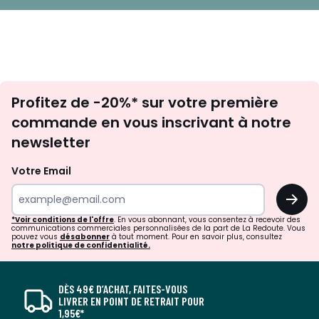
Inscription
Profitez de -20%* sur votre première
newsletter
commande en vous inscrivant à notre
newsletter
Votre Email
OK
*Voir conditions de l'offre
. En vous abonnant, vous consentez à recevoir des
communications commerciales personnalisées de la part de La Redoute. Vous
pouvez vous
désabonner
à tout moment. Pour en savoir plus, consultez
notre politique de confidentialité.
DÈS 49€ D’ACHAT, FAITES-VOUS
LIVRER EN POINT DE RETRAIT POUR
1,95€*