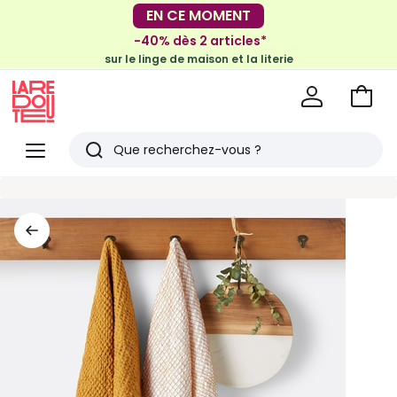
-30€ tous les 100€*
EN CE MOMENT
sur le meuble & la déco
-40% dès 2 articles*
sur le linge de maison et la literie
Voir
mon
La
panie
Redoute
Menu
Rechercher
Derniers
articles
vus