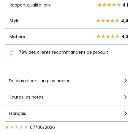
qualité-prix
4
5
Rapport qualité-prix
4,1
3
3
Style
4,4
2
Style
4,4
1
1
4
Matière
4,3
Matière
4,3
79% des clients
recommandent ce produit
79% des clients recommandent ce produit
Voir le détail de la note
Du plus récent au plus ancien
Toutes les notes
Français
07/06/2026