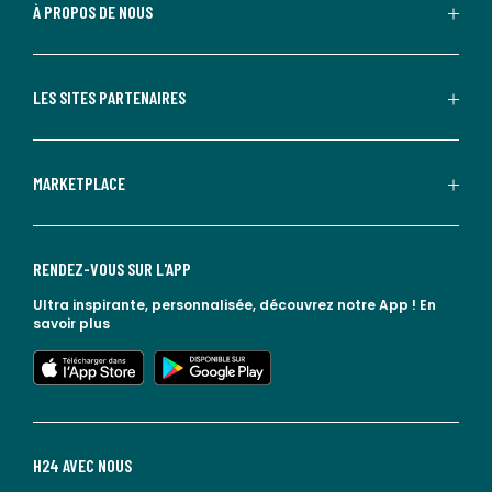
À PROPOS DE NOUS
LES SITES PARTENAIRES
MARKETPLACE
RENDEZ-VOUS SUR L'APP
Ultra inspirante, personnalisée, découvrez notre App !
En
savoir plus
lien vers l'app store
lien vers google play
H24 AVEC NOUS
lien vers l'espace réseaux sociaux
lien vers l'espace réseaux sociaux
lien vers l'espace réseaux sociaux
lien vers l'espace réseaux sociaux
lien vers l'espace réseaux sociaux
lien vers le blog la redoute