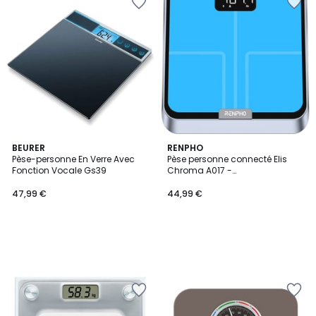
BEURER
RENPHO
Pèse-personne En Verre Avec
Pèse personne connecté Elis
Fonction Vocale Gs39
Chroma A017 -
Impédancemètre Intelligent,
Éclairage LED, 13 données
47,99 €
44,99 €
corporelles - Rechargeable