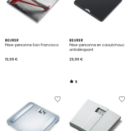
5
BEURER
BEURER
/
Pèse-personne San Francisco
Pèse-personne en caoutchouc
5
antidérapant
19,99 €
29,99 €
5
/
5