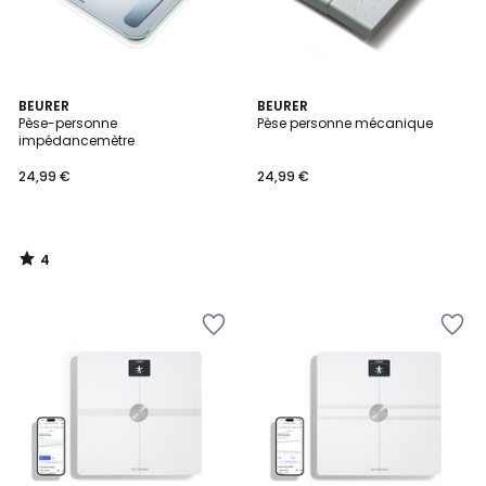
4
BEURER
BEURER
/
Pèse-personne
Pèse personne mécanique
5
impédancemètre
24,99 €
24,99 €
4
/
5