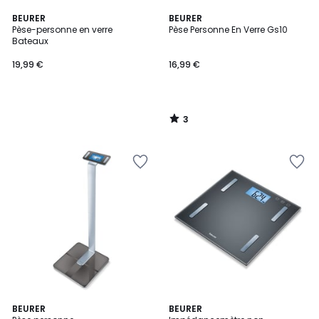
3
BEURER
BEURER
/
Pèse-personne en verre
Pèse Personne En Verre Gs10
5
Bateaux
19,99 €
16,99 €
3
/
5
4
1
BEURER
BEURER