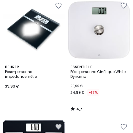
4,7
BEURER
ESSENTIEL B
/ 5
Pèse-personne
Pèse personne Cinétique White
impédancemètre
Dynamo
39,99 €
29,99 €
24,99 €
-17%
4,7
/
5