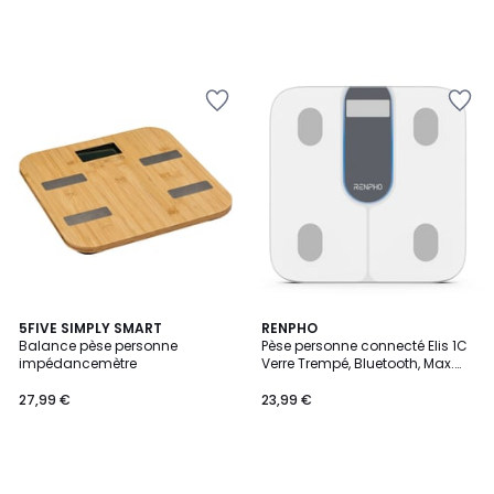
5FIVE SIMPLY SMART
RENPHO
Balance pèse personne
Pèse personne connecté Elis 1C
impédancemètre
Verre Trempé, Bluetooth, Max.
180 kg, Connecté, 13 Données
Corporelles
27,99 €
23,99 €