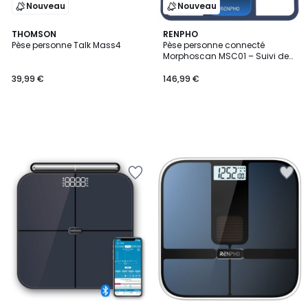
Nouveau
Nouveau
THOMSON
RENPHO
Pèse personne Talk Mass4
Pèse personne connecté
Morphoscan MSC01 – Suivi de
Morphologie Intelligent avec
Écran LCD et Bluetooth -
39,99 €
146,99 €
Rechargeable