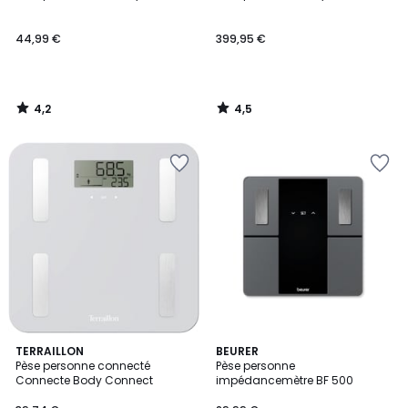
44,99 €
399,95 €
4,2
4,5
/
/
5
5
3,4
4,7
TERRAILLON
BEURER
/ 5
/ 5
Pèse personne connecté
Pèse personne
Connecte Body Connect
impédancemètre BF 500