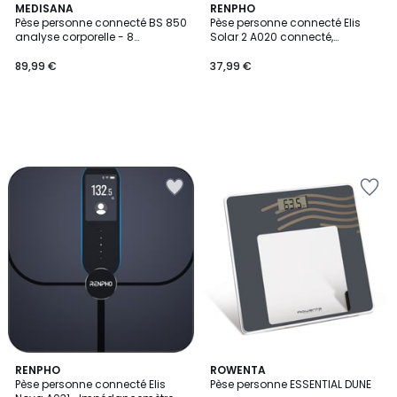
MEDISANA
RENPHO
Pèse personne connecté BS 850
Pèse personne connecté Elis
analyse corporelle - 8
Solar 2 A020 connecté,
électrodes
impédancemètre, 13 mesures
corporelles - Recharge solaire
89,99 €
37,99 €
RENPHO
ROWENTA
Pèse personne connecté Elis
Pèse personne ESSENTIAL DUNE