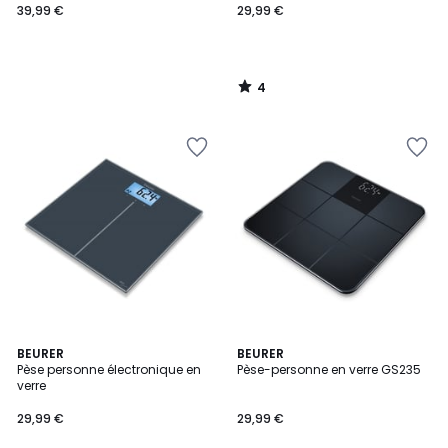
39,99 €
29,99 €
4
/
5
4,3
BEURER
BEURER
/ 5
Pèse personne électronique en
Pèse-personne en verre GS235
verre
29,99 €
29,99 €