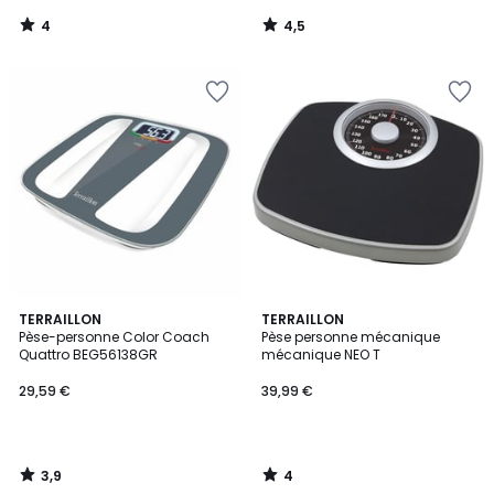
4
4,5
/
/
5
5
3,9
4
TERRAILLON
TERRAILLON
/ 5
/
Pèse-personne Color Coach
Pèse personne mécanique
5
Quattro BEG56138GR
mécanique NEO T
29,59 €
39,99 €
3,9
4
/
/