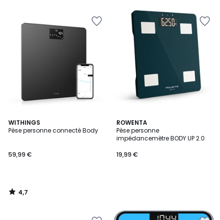
5
5
4,7
WITHINGS
ROWENTA
/ 5
Pèse personne connecté Body
Pèse personne
impédancemètre BODY UP 2.0
59,99 €
19,99 €
4,7
/
5