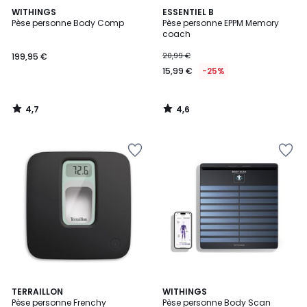
4,7
4,6
WITHINGS
ESSENTIEL B
/ 5
/ 5
Pèse personne Body Comp
Pèse personne EPPM Memory
coach
199,95 €
20,99 €
15,99 €
-25%
4,7
4,6
/
/
5
5
4,2
4,5
TERRAILLON
WITHINGS
/ 5
/ 5
Pèse personne Frenchy
Pèse personne Body Scan