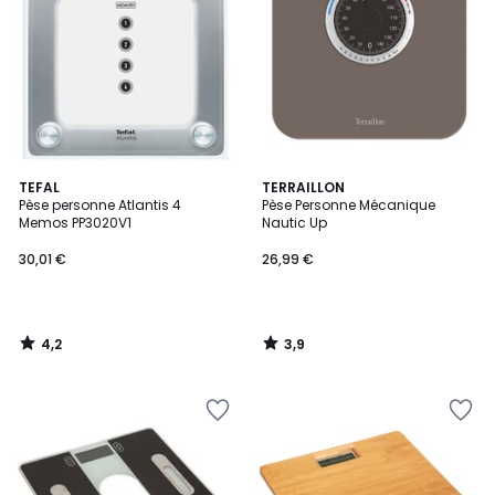
4,2
3,9
TEFAL
TERRAILLON
/ 5
/ 5
Pèse personne Atlantis 4
Pèse Personne Mécanique
Memos PP3020V1
Nautic Up
30,01 €
26,99 €
4,2
3,9
/
/
5
5