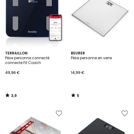
3,9
5
TERRAILLON
BEURER
/ 5
/
Pèse personne connecté
Pèse personne en verre
5
connecte Fit Coach
49,96 €
14,99 €
3,9
5
/
/
5
5