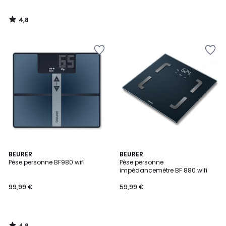
4,8
/
5
4,9
BEURER
BEURER
/ 5
Pèse personne BF980 wifi
Pèse personne
impédancemètre BF 880 wifi
99,99 €
59,99 €
4,9