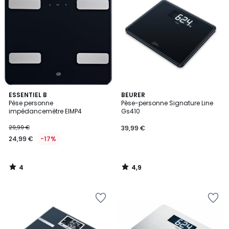
4
4,9
ESSENTIEL B
BEURER
/
/ 5
Pèse personne
Pèse-personne Signature Line
5
impédancemètre EIMP4
Gs410
29,99 €
39,99 €
24,99 €
-17%
4
4,9
/
/
5
5