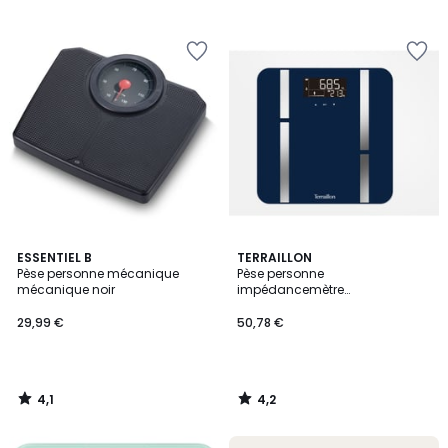
4,1
4,2
ESSENTIEL B
TERRAILLON
/ 5
/ 5
Pèse personne mécanique
Pèse personne
mécanique noir
impédancemètre
impédancemètre X-Line Fit
29,99 €
50,78 €
4,1
4,2
/
/
5
5