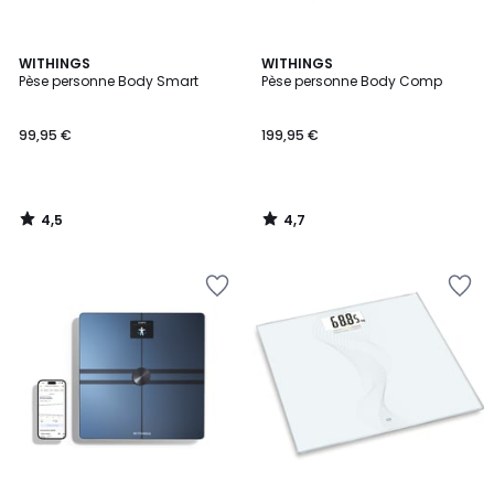
4,5
4,7
WITHINGS
WITHINGS
/ 5
/ 5
Pèse personne Body Smart
Pèse personne Body Comp
99,95 €
199,95 €
4,5
4,7
/
/
5
5