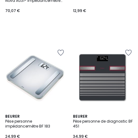
Nova A031- Impédancemètre
Haute Précision Bluetooth, 13
Données corporelles -
70,07 €
12,99 €
Rechargeable
BEURER
BEURER
Pèse personne
Pèse personne de diagnostic BF
impédancemètre BF 183
451
24,99 €
34,99 €