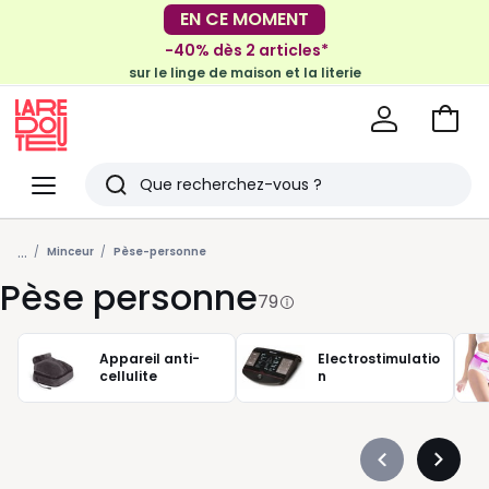
-40% dès 2 articles*
sur le linge de maison et la literie
EN CE MOMENT
-30€ tous les 100€*
sur le meuble & la déco
Voir
mon
La
panie
Redoute
Menu
Rechercher
Derniers
...
articles
Minceur
Pèse-personne
Pèse personne
vus
79
Appareil anti-
Electrostimulatio
cellulite
n
Précédent
Suivan