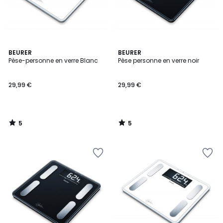
5
5
BEURER
BEURER
/
/
Pèse-personne en verre Blanc
Pèse personne en verre noir
5
5
29,99 €
29,99 €
5
5
/
/
5
5