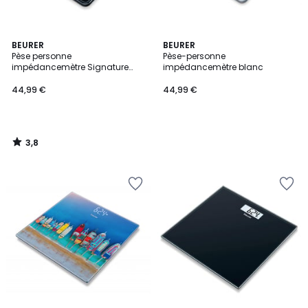
3,8
BEURER
BEURER
/ 5
Pèse personne
Pèse-personne
impédancemètre Signature
impédancemètre blanc
Line BF400
44,99 €
44,99 €
3,8
/
5