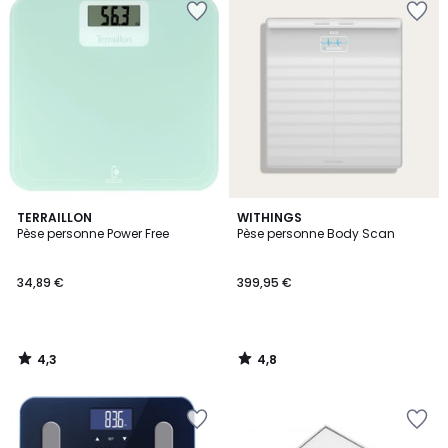
4,3
4,8
TERRAILLON
WITHINGS
/ 5
/ 5
Pèse personne Power Free
Pèse personne Body Scan
34,89 €
399,95 €
4,3
4,8
/
/
5
5