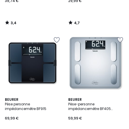
39,74 €
29,99 €
3,4
4,7
/
/
5
5
4,8
BEURER
BEURER
/ 5
Pèse personne
Pèse-personne
impédancemètre BF915
impédancemètre BF405
Signature Line
69,99 €
59,99 €