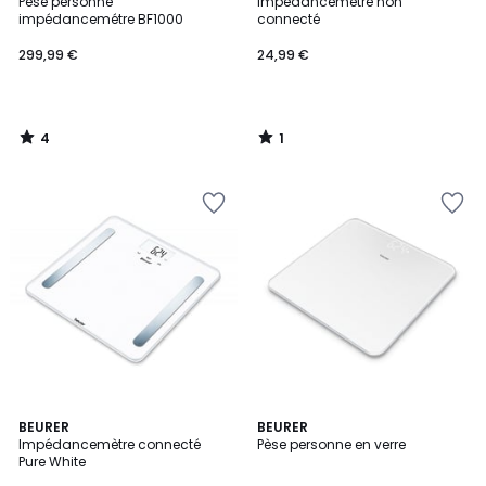
/
/
Pèse personne
Impédancemètre non
5
5
impédancemétre BF1000
connecté
299,99 €
24,99 €
4
1
/
/
5
5
4
BEURER
BEURER
/
Impédancemètre connecté
Pèse personne en verre
5
Pure White