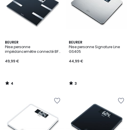
4
3
BEURER
BEURER
/
/
Pèse personne
Pèse personne Signature Line
5
5
impédancemètre connecté BF
GS405
720
49,99 €
44,99 €
4
3
/
/
5
5