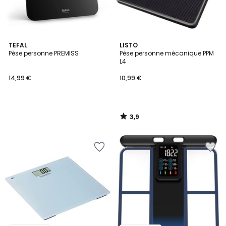
3,9
TEFAL
LISTO
/ 5
Pèse personne PREMISS
Pèse personne mécanique PPM
L4
14,99 €
10,99 €
3,9
/
5