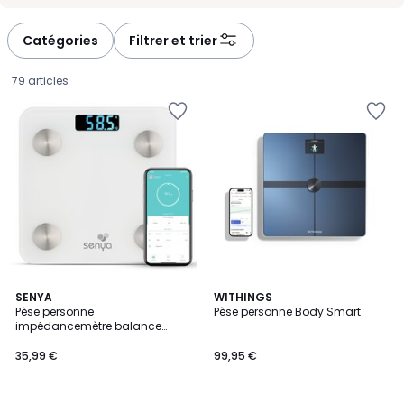
-
-
défiler
défiler
à
à
Catégories
Filtrer et trier
gauche
droite
79 articles
4
4,5
SENYA
WITHINGS
/
/ 5
Pèse personne
Pèse personne Body Smart
5
impédancemètre balance
35,99
connectée bluetooth
35,99 €
99,95 €
€.