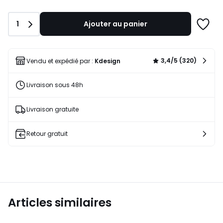
Quantité
1
Ajouter au panier
Ajoute
à
une
liste
3,4/5 (320)
Vendu et expédié par :
Kdesign
Livraison sous 48h
Livraison gratuite
Retour gratuit
Articles similaires