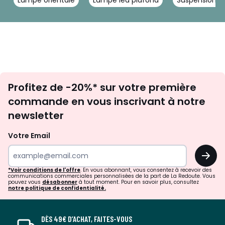
Lampe orientale
Lampe led plafond
Suspension j
Inscription
Profitez de -20%* sur votre première
newsletter
commande en vous inscrivant à notre
newsletter
Votre Email
OK
*Voir conditions de l'offre
. En vous abonnant, vous consentez à recevoir des
communications commerciales personnalisées de la part de La Redoute. Vous
pouvez vous
désabonner
à tout moment. Pour en savoir plus, consultez
notre politique de confidentialité.
DÈS 49€ D’ACHAT, FAITES-VOUS