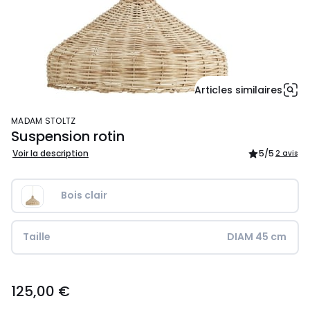
Articles similaires
MADAM STOLTZ
Suspension rotin
Voir la description
5
/5
2 avis
Bois clair
Taille
DIAM 45 cm
125,00
125,00 €
€.