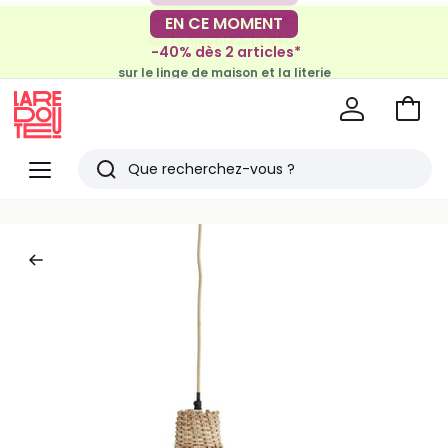
-30€ tous les 100€*
EN CE MOMENT
sur le meuble & la déco
-40% dès 2 articles*
sur le linge de maison et la literie
Voir
mon
La
panie
Redoute
Menu
Rechercher
Derniers
articles
vus