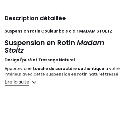
Description détaillée
Suspension rotin Couleur bois clair
MADAM STOLTZ
Suspension en Rotin
Madam
Stoltz
Design Épuré et Tressage Naturel
Apportez une
touche de caractère authentique
à votre
intérieur avec cette
suspension en rotin naturel tressé
signée
Madam Stoltz
.
Lire la suite
Son
design simple et épuré
met en valeur la beauté du
rotin et s'intègre parfaitement dans un
intérieur design
tout en apportant une atmosphère
naturelle
et
chaleureuse
.
Dans une démarche de
commerce équitable
, cette
collection est réalisée en Inde, auprès d'
artisans
partenaires de longue date
.