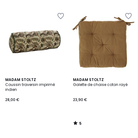
5
MADAM STOLTZ
MADAM STOLTZ
/
Coussin traversin imprimé
Galette de chaise coton rayé
5
indien
28,00 €
23,90 €
5
/
5