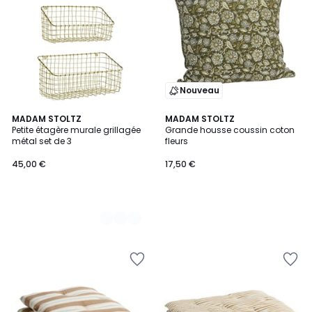
Nouveau
3
MADAM STOLTZ
MADAM STOLTZ
Petite étagère murale grillagée
Grande housse coussin coton
Couleurs
métal set de 3
fleurs
45,00 €
17,50 €