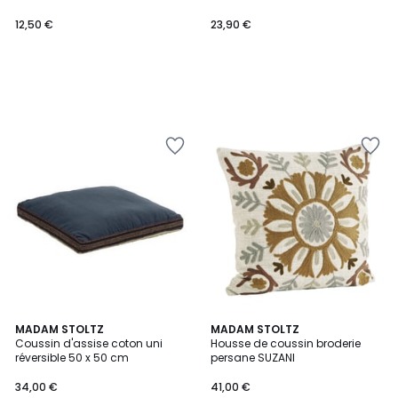
12,50 €
23,90 €
3
MADAM STOLTZ
MADAM STOLTZ
Coussin d'assise coton uni
Housse de coussin broderie
Couleurs
réversible 50 x 50 cm
persane SUZANI
34,00 €
41,00 €