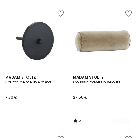
3
MADAM STOLTZ
4
MADAM STOLTZ
/
Bouton de meuble métal
Coussin traversin velours
Couleurs
5
7,30 €
27,50 €
3
/
5