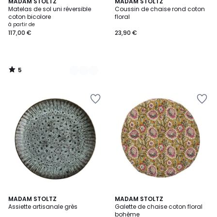
5
3
MADAM STOLTZ
MADAM STOLTZ
/
Matelas de sol uni réversible
Coussin de chaise rond coton
Couleurs
5
coton bicolore
floral
à partir de
117,00 €
23,90 €
5
/
5
MADAM STOLTZ
MADAM STOLTZ
Assiette artisanale grès
Galette de chaise coton floral
bohème