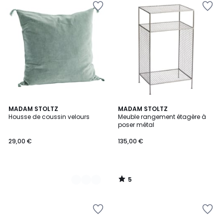
5
6
MADAM STOLTZ
MADAM STOLTZ
/
Housse de coussin velours
Meuble rangement étagère à
Couleurs
5
poser métal
29,00 €
135,00 €
5
/
5