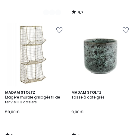
4,7
/
5
5
5
MADAM STOLTZ
MADAM STOLTZ
/
/
Étagère murale grillagée fil de
Tasse à café grès
5
5
fer vieilli 3 casiers
59,00 €
9,00 €