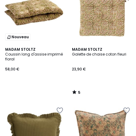
Nouveau
5
MADAM STOLTZ
MADAM STOLTZ
/
Coussin long d'assise imprimé
Galette de chaise coton fleuri
5
floral
58,00 €
23,90 €
5
/
5