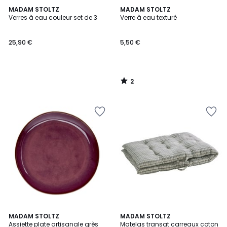
2
MADAM STOLTZ
MADAM STOLTZ
/
Verres à eau couleur set de 3
Verre à eau texturé
5
25,90 €
5,50 €
2
/
5
MADAM STOLTZ
MADAM STOLTZ
Assiette plate artisanale grès
Matelas transat carreaux coton