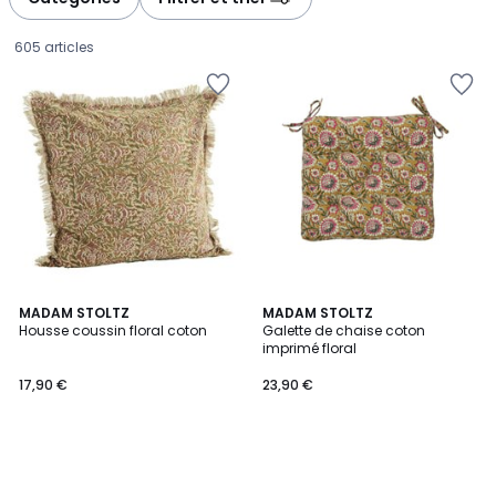
gauche
droite
605 articles
MADAM STOLTZ
MADAM STOLTZ
Housse coussin floral coton
Galette de chaise coton
imprimé floral
17,90
17,90 €
23,90 €
€.