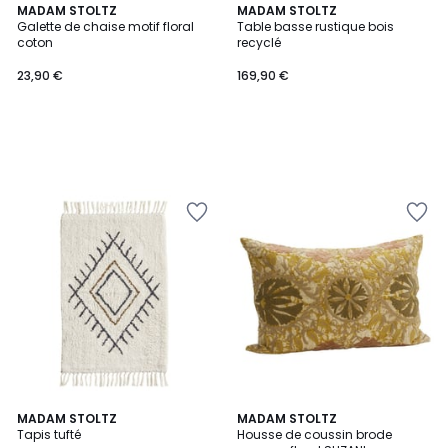
MADAM STOLTZ
MADAM STOLTZ
Galette de chaise motif floral
Table basse rustique bois
coton
recyclé
23,90 €
169,90 €
5
MADAM STOLTZ
MADAM STOLTZ
/
Tapis tufté
Housse de coussin brode