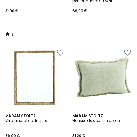
5
persane floral SUZANI
31,00 €
69,00 €
5
/
5
MADAM STOLTZ
5
MADAM STOLTZ
Miroir mural cadre jute
Housse de coussin coton
Couleurs
96,00 €
31,20 €