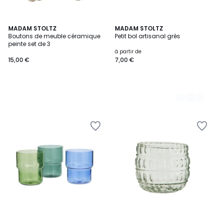
MADAM STOLTZ
3
MADAM STOLTZ
Boutons de meuble céramique
Petit bol artisanal grès
Couleurs
peinte set de 3
à partir de
15,00 €
7,00 €