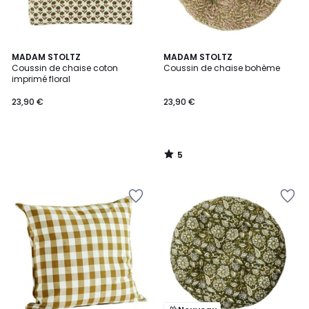
5
MADAM STOLTZ
MADAM STOLTZ
/
Coussin de chaise coton
Coussin de chaise bohème
5
imprimé floral
23,90 €
23,90 €
5
/
5