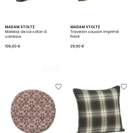
2
MADAM STOLTZ
MADAM STOLTZ
Matelas de sol coton à
Traversin coussin imprimé
Couleurs
carreaux
floral
106,00 €
29,90 €