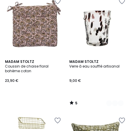
5
MADAM STOLTZ
5
MADAM STOLTZ
/
Coussin de chaise floral
Verre à eau soufflé artisanal
Couleurs
5
bohème coton
23,90 €
9,00 €
5
/
5