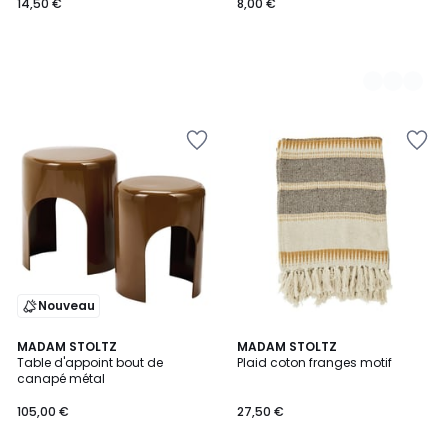
14,50 €
8,00 €
Nouveau
4,7
2
MADAM STOLTZ
MADAM STOLTZ
/ 5
Table d'appoint bout de
Plaid coton franges motif
Couleurs
canapé métal
105,00 €
27,50 €