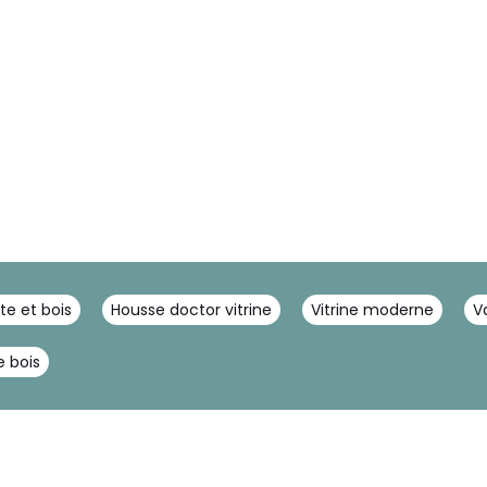
te et bois
Housse doctor vitrine
Vitrine moderne
V
 bois