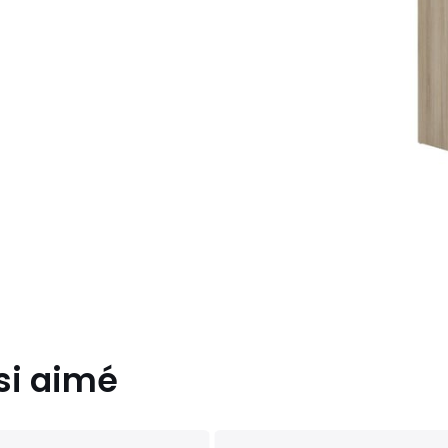
si aimé