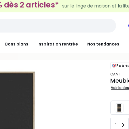
30€ tous les 100€*
sur le meuble & la déco
Bons plans
Inspiration rentrée
Nos tendances
Fabri
CAMIF
Meubl
Voir la de
Quant
1