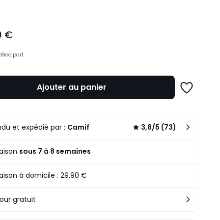
0 €
d'éco part
Ajouter au panier
Ajouter
à
une
liste
du et expédié par :
Camif
3,8/5 (73)
raison
sous 7 à 8 semaines
raison à domicile : 29,90 €
our gratuit