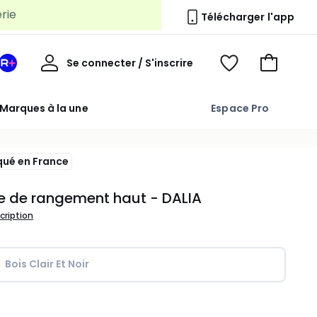
Télécharger l'app
Mon
Se connecter / S'inscrire
Mon
Voir
Voir
compte
espace
mes
mon
La
favoris
panier
Marques à la une
Espace Pro
Redoute
+
qué en France
e de rangement haut - DALIA
scription
Bois Clair Et Noir
ité