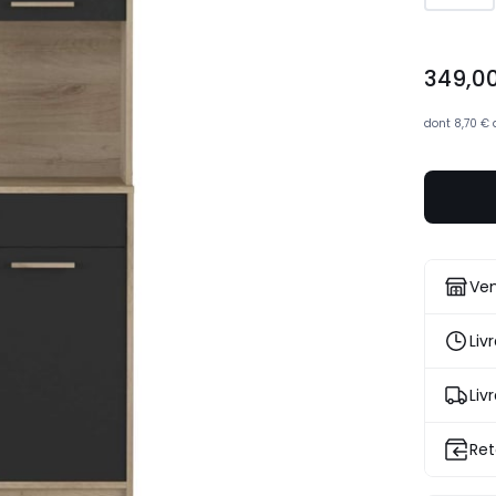
349,00
349,0
€.
dont
8,70 €
Ven
Liv
Liv
Ret