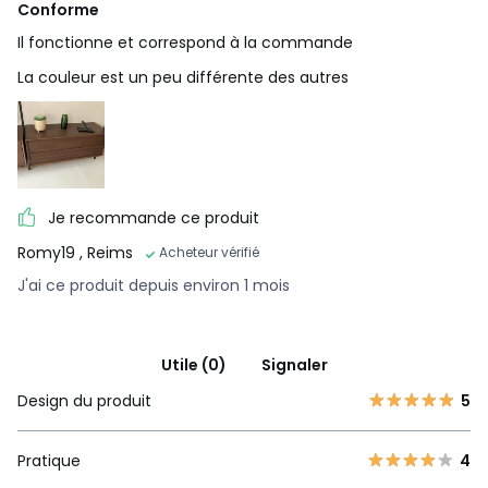
Conforme
Caractéristiques environnementales de l’emballage
En savoir plus sur nos emballages
Il fonctionne et correspond à la commande
La couleur est un peu différente des autres
Je recommande ce produit
Romy19
, Reims
Acheteur vérifié
J'ai ce produit depuis environ 1 mois
Utile (0)
Signaler
Design du produit
5
Pratique
4