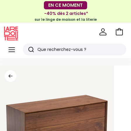
EN CE MOMENT
-30€ tous les 100€*
sur le meuble & la déco
-40% dès 2 articles*
sur le linge de maison et la literie
Voir
mon
La
panie
Redoute
Menu
Rechercher
Derniers
articles
vus