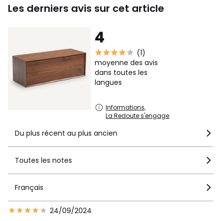
Les derniers avis sur cet article
Livraison
Ce produit est vendu monté. Il sera livré chez vous, sur
4
rendez-vous.
Attention !
Veuillez vérifier que les
ouvertures (portes, escaliers, ascenseurs) permettront le
(1)
passage du colis lors de la livraison.
moyenne des avis
Dimensions et poids des colis
dans toutes les
1 colis
langues
• L119 x H47 x P52 cm, 35 kg
Informations,
La Redoute s'engage
Fiche produit relative aux qualités et caractéristiques
environnementales
Du plus récent au plus ancien
• Produit totalement recyclable.
Couleurs
Noyer
Toutes les notes
Tailles
Taille Unique
Téléchargements
Français
Plan(s) de montage
24/09/2024