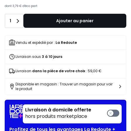
dont
3,79 €
d'éco part
Quantité
1
Ajouter au panier
Vendu et expédié par :
La Redoute
Livraison sous
3 à 10 jours
Livraison
dans la pièce de votre choix
:
59,00 €
Disponible en magasin : Trouver un magasin pour voir
le produit
Livraison à domicile offerte
hors produits marketplace
Profitez de tous les avantages La Redoute +