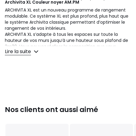
Archivita XL Couleur noyer
AM.PM
ARCHIVITA XL est un nouveau programme de range­ment
modulable. Ce système XL est plus profond, plus haut que
le système Archivita classique permettant d’optimiser le
rangement de vos intérieurs.
ARCHIVITA XL s’adapte à tous les espaces sur toute la
hauteur de vos murs jusqu’à une hauteur sous plafond de
2m30. Vous pouvez réaliser la composition que vous
Lire la suite
souhaitez.
Les montants sont à fixer au mur et servent de structure.
Les équerres font le lien entre les parties bois et les
montants. Elles sont multi-positionnables, ainsi, vous
pouvez régler la hauteur des éléments bois à votre
convenance.
Archivita XL se décline en version chêne ou noyer, L60 ou
L110 et dans différentes profondeurs allant jusque 42 cm.
Nos clients ont aussi aimé
Différents éléments sont proposés afin de vous permettre
de composer votre espace : caissons portes ou tiroirs,
bureau, meubles vinyles, meuble TV, étagères...