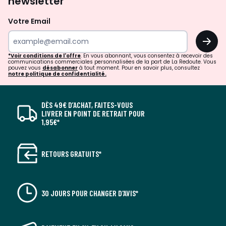
newsletter
Votre Email
OK
*Voir conditions de l'offre
. En vous abonnant, vous consentez à recevoir des
communications commerciales personnalisées de la part de La Redoute. Vous
pouvez vous
désabonner
à tout moment. Pour en savoir plus, consultez
notre politique de confidentialité.
DÈS 49€ D’ACHAT, FAITES-VOUS
LIVRER EN POINT DE RETRAIT POUR
1,95€*
RETOURS GRATUITS*
30 JOURS POUR CHANGER D'AVIS*