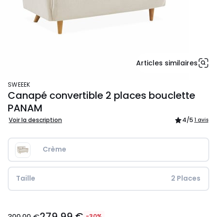
Articles similaires
SWEEEK
Canapé convertible 2 places bouclette
PANAM
Voir la description
4
/5
1 avis
Crème
Taille
 2 Places
279,99
279,99 €
€
-30%