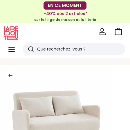
-30€ tous les 100€*
EN CE MOMENT
sur le meuble & la déco
-40% dès 2 articles*
sur le linge de maison et la literie
Voir
mon
La
panie
Redoute
Menu
Rechercher
Derniers
articles
vus