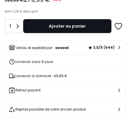
399,99 €
au
lieu
dont
5,26 €
d'éco part
de
399,99
Quantité
1
Ajouter au panier
€
Ajoute
30%
à
de
une
réduction
liste
3,5/5 (644)
Vendu et expédié par :
sweeek
appliquée.
Livraison sous 9 jours
Livraison à domicile : 49,99 €
Retour payant
Reprise possible de votre ancien produit