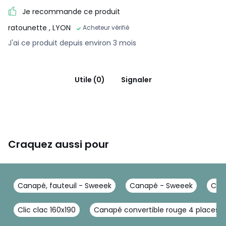
Assise banquette L 120 x P 122 cm
Je recommande ce produit
Dossier : L 120 x H 53 cm
ratounette
, LYON
Acheteur vérifié
Mode couchage : L 130 x P 183 cm
J'ai ce produit depuis environ 3 mois
Hauteur de couchage : 31 cm
Couleurs
Crème
Utile (0)
Signaler
Tailles
2 Places
Craquez aussi pour
Canapé, fauteuil - Sweeek
Canapé - Sweeek
Can
Clic clac 160x190
Canapé convertible rouge 4 places