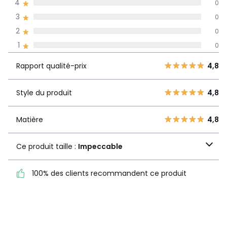
4
0
langues
3
0
Informations,
2
0
La Redoute s'engage
1
0
Rapport
5
4
4,8
qualité-prix
4
0
Rapport qualité-prix
4,8
3
0
Style du
4,8
2
Style du produit
4,8
0
produit
1
0
Matière
4,8
Matière
4,8
Ce produit taille :
Ce produit taille :
Impeccable
Impeccable
100% des clients recommandent ce produit
100% des clients
recommandent ce produit
Voir le détail de la note