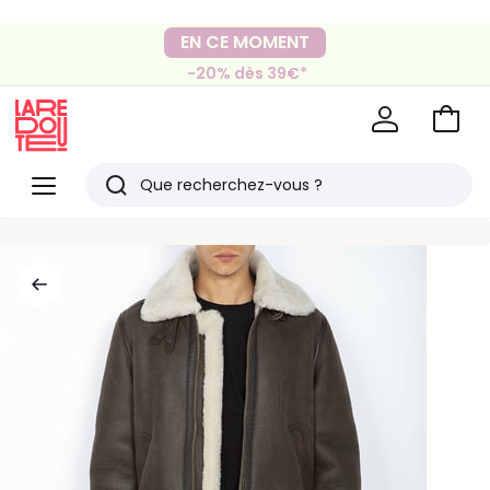
Mondial Relay
Livraison en Locker
EN CE MOMENT
pour vos petits articles
-20% dès 39€*
sur la mode
Voir
mon
La
panie
Redoute
Menu
Rechercher
Derniers
articles
vus