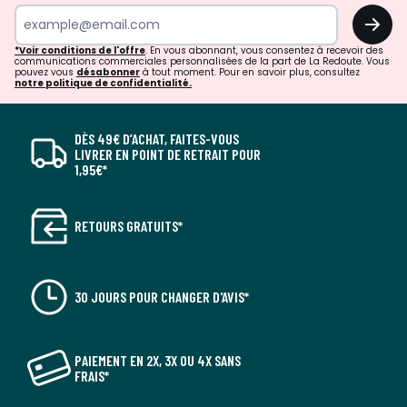
OK
*Voir conditions de l'offre
. En vous abonnant, vous consentez à recevoir des
communications commerciales personnalisées de la part de La Redoute. Vous
pouvez vous
désabonner
à tout moment. Pour en savoir plus, consultez
notre politique de confidentialité.
DÈS 49€ D’ACHAT, FAITES-VOUS
LIVRER EN POINT DE RETRAIT POUR
1,95€*
RETOURS GRATUITS*
30 JOURS POUR CHANGER D'AVIS*
PAIEMENT EN 2X, 3X OU 4X SANS
FRAIS*