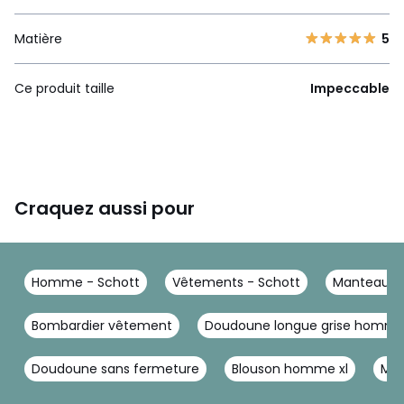
Matière
5
Ce produit taille
Impeccable
Craquez aussi pour
Homme - Schott
Vêtements - Schott
Manteau, v
Bombardier vêtement
Doudoune longue grise homm
Doudoune sans fermeture
Blouson homme xl
Man