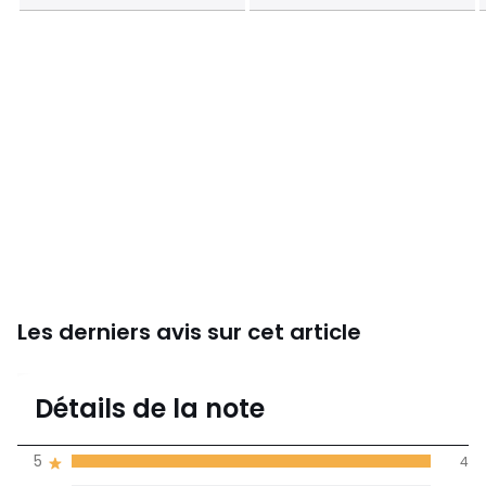
Les derniers avis sur cet article
5
Détails de la note
(4)
moyenne des avis
5
4
dans toutes les