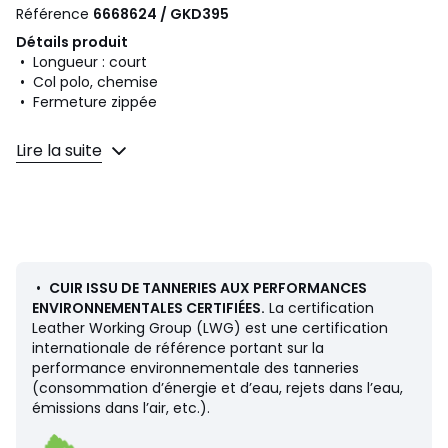
Référence
6668624 / GKD395
Détails produit
• Longueur : court
• Col polo, chemise
• Fermeture zippée
Composition et Entretien
Lire la suite
• 100% cuir de mouton
• Pour l'entretien, merci de vous référer aux indications
figurant sur l'étiquette du produit
Couleurs
Marron
Tailles
S
•
CUIR ISSU DE TANNERIES AUX PERFORMANCES
ENVIRONNEMENTALES CERTIFIÉES.
La certification
Caractéristiques environnementales de l’emballage
Leather Working Group (LWG) est une certification
internationale de référence portant sur la
En savoir plus sur nos emballages
performance environnementale des tanneries
(consommation d’énergie et d’eau, rejets dans l’eau,
émissions dans l’air, etc.).