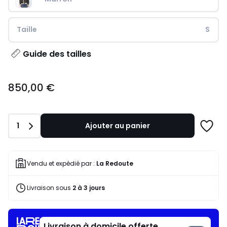
Taille
S
Guide des tailles
850,00
850,00 €
€.
Quantité
1
Ajouter au panier
Ajoute
à
une
liste
Vendu et expédié par :
La Redoute
Livraison sous
2 à 3 jours
Livraison à domicile offerte