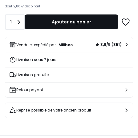
au
lieu
dont
2,80 €
d'éco part
de
479,99
Quantité
1
Ajouter au panier
€
Ajoute
15%
à
de
une
réduction
liste
3,9/5 (351)
Vendu et expédié par :
Miliboo
appliquée.
Livraison sous 7 jours
Livraison gratuite
Retour payant
Reprise possible de votre ancien produit