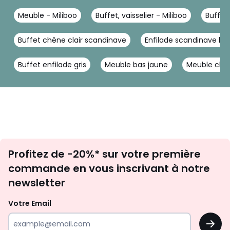
permettront le passage du colis lors de la livraison.
Meuble - Miliboo
Buffet, vaisselier - Miliboo
Buffet 
Une prise de rendez-vous FACILE:Une fois votre colis
expédié, le transporteur vous contactera par SMS pour fixer
Buffet chêne clair scandinave
Enfilade scandinave bois
un rendez-vous.
Buffet enfilade gris
Meuble bas jaune
Meuble chi
Couleurs
Chêne Clair, Blanc, Noir
Tailles
Taille Unique
Inscription
Profitez de -20%* sur votre première
newsletter
commande en vous inscrivant à notre
newsletter
Votre Email
OK