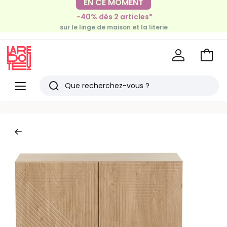
-30€ tous les 100€*
-40% dès 2 articles*
sur le meuble & la déco
sur le linge de maison et la literie
Voir
mon
La
panie
Redoute
Menu
Rechercher
Derniers
articles
vus