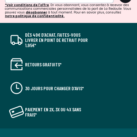
*Voir conditions de l'offre
. En vous abonnant, vous consentez à recevoir des
communications commerciales personnalisées de la part de La Redoute. Vous
pouvez vous
désabonner
à tout moment. Pour en savoir plus, consultez
notre politique de confidentialité.
DÈS 49€ D’ACHAT, FAITES-VOUS
LIVRER EN POINT DE RETRAIT POUR
1,95€*
RETOURS GRATUITS*
30 JOURS POUR CHANGER D'AVIS*
PAIEMENT EN 2X, 3X OU 4X SANS
FRAIS*