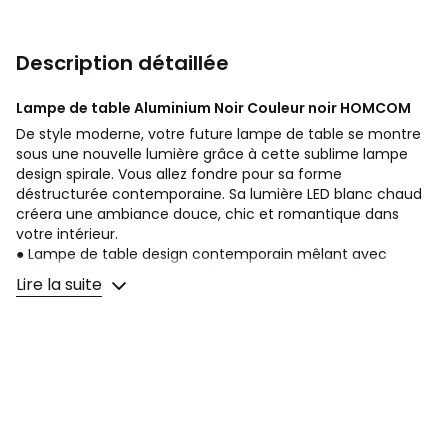
Description détaillée
Lampe de table Aluminium Noir Couleur noir
HOMCOM
De style moderne, votre future lampe de table se montre
sous une nouvelle lumière grâce à cette sublime lampe
design spirale. Vous allez fondre pour sa forme
déstructurée contemporaine. Sa lumière LED blanc chaud
créera une ambiance douce, chic et romantique dans
votre intérieur.
● Lampe de table design contemporain mêlant avec
élégance couleurs contrastées et matériaux nobles;
Lire la suite
● Forme déstructurée contemporaine qui sublimera votre
intérieur;
● Lumière LED blanc chaud créera une ambiance douce,
chic et romantique dans votre intérieur;
● Piètement rond et spirale en aluminium et silicone :
stabilité optimale;
● Interrupteur marche / arrêt pour une utilisation facile;
● Câble d'alimentation longueur 1,55 m;