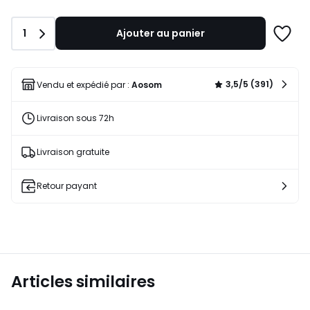
Quantité
1
Ajouter au panier
Ajoute
à
une
liste
3,5/5 (391)
Vendu et expédié par :
Aosom
Livraison sous 72h
Livraison gratuite
Retour payant
Articles similaires