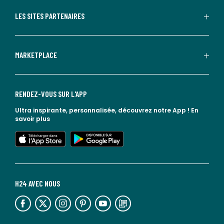
LES SITES PARTENAIRES
MARKETPLACE
RENDEZ-VOUS SUR L'APP
Ultra inspirante, personnalisée, découvrez notre App !
En
savoir plus
lien vers l'app store
lien vers google play
H24 AVEC NOUS
lien vers l'espace réseaux sociaux
lien vers l'espace réseaux sociaux
lien vers l'espace réseaux sociaux
lien vers l'espace réseaux sociaux
lien vers l'espace réseaux sociaux
lien vers le blog la redoute