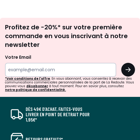
Inscription
Profitez de -20%* sur votre première
newsletter
commande en vous inscrivant à notre
newsletter
Votre Email
OK
*Voir conditions de l'offre
. En vous abonnant, vous consentez à recevoir des
communications commerciales personnalisées de la part de La Redoute. Vous
pouvez vous
désabonner
à tout moment. Pour en savoir plus, consultez
notre politique de confidentialité.
DÈS 49€ D’ACHAT, FAITES-VOUS
LIVRER EN POINT DE RETRAIT POUR
1,95€*
RETOURS GRATUITS*