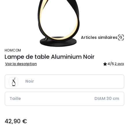
Articles similaires
HOMCOM
Lampe de table Aluminium Noir
Voir la description
4
/5
2 avis
Noir
Taille
DIAM 30 cm
42,90
42,90 €
€.