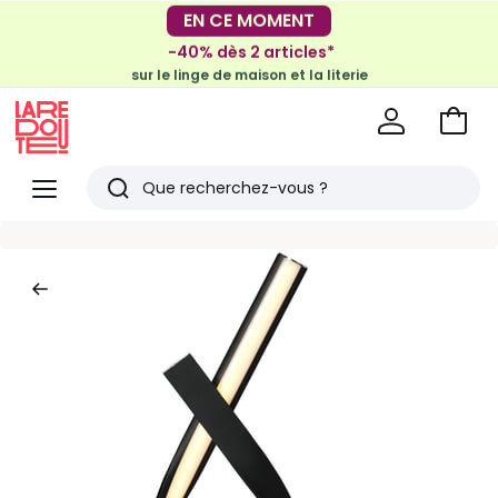
-30€ tous les 100€*
EN CE MOMENT
sur le meuble & la déco
-40% dès 2 articles*
sur le linge de maison et la literie
Voir
mon
La
panie
Redoute
Menu
Rechercher
Derniers
articles
vus