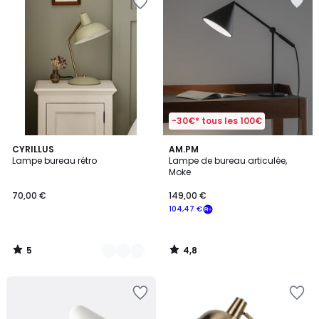
-30€* tous les 100€
5
4,8
4
CYRILLUS
AM.PM
/
/ 5
Lampe bureau rétro
Lampe de bureau articulée,
Couleurs
5
Moke
70,00 €
149,00 €
104,47 €
5
4,8
/
/
5
5