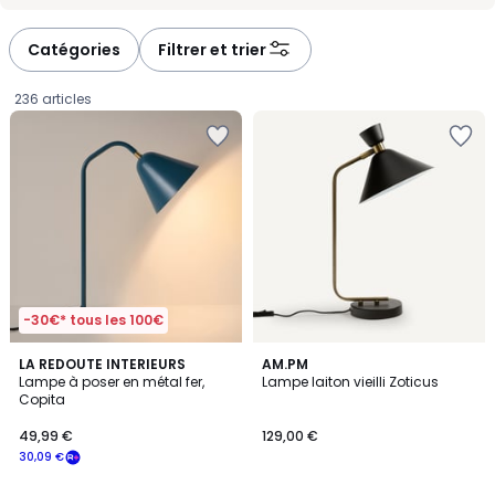
Catégories
Filtrer et trier
236 articles
-30€* tous les 100€
4,2
4,8
6
LA REDOUTE INTERIEURS
AM.PM
/ 5
/ 5
Lampe à poser en métal fer,
Lampe laiton vieilli Zoticus
Couleurs
Copita
49,99
49,99 €
129,00 €
€
30,09 €
souscrivez
à