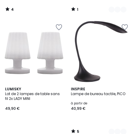
4
1
/
/
5
5
5
LUMISKY
2
INSPIRE
/
Lot de 2 lampes de table sans
Lampe de bureau tactile, PICO
Couleurs
5
fil 2x LADY MINI
à partir de
49,90 €
40,99 €
5
/