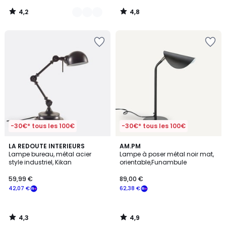
notre
4,2
4,8
programme
/
/
5
5
pour
payer
à
la
place
30,09
€.
-30€* tous les 100€
-30€* tous les 100€
4,3
4,9
LA REDOUTE INTERIEURS
AM.PM
/ 5
/ 5
Lampe bureau, métal acier
Lampe à poser métal noir mat,
style industriel, Kikan
orientable,Funambule
59,99 €
89,00 €
42,07 €
62,38 €
4,3
4,9
/
/