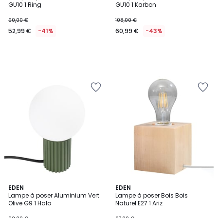
GU10 1 Ring
GU10 1 Karbon
90,00 €
108,00 €
52,99 €
-41%
60,99 €
-43%
EDEN
EDEN
Lampe à poser Aluminium Vert
Lampe à poser Bois Bois
Olive G9 1 Halo
Naturel E27 1 Ariz