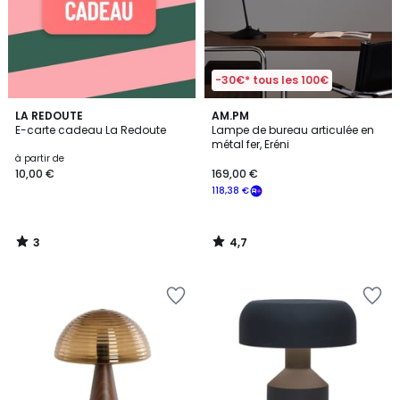
-30€* tous les 100€
3
4,7
LA REDOUTE
AM.PM
/
/ 5
E-carte cadeau La Redoute
Lampe de bureau articulée en
5
métal fer, Eréni
à partir de
10,00 €
169,00 €
118,38 €
3
4,7
/
/
5
5