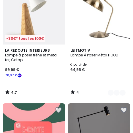
-30€* tous les 100€
4,7
4
LA REDOUTE INTERIEURS
8
LEITMOTIV
/ 5
/
Lampe à poser frêne et métal
Lampe À Poser Métal HOOD
Couleurs
5
fer, Cotapi
à partir de
99,99 €
64,95 €
70,07 €
4,7
4
/
/
5
5