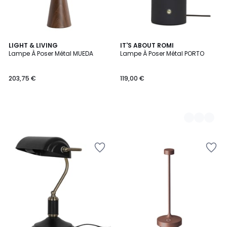
LIGHT & LIVING
3
IT'S ABOUT ROMI
Lampe À Poser Métal MUEDA
Lampe À Poser Métal PORTO
Couleurs
203,75 €
119,00 €