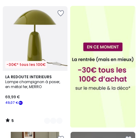
5
5
-30€* tous les 100€
5
2
LA REDOUTE INTERIEURS
/
Lampe champignon à poser,
Couleurs
5
en métal fer, MERRO
69,99 €
49,07 €
5
/
5