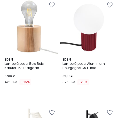
EDEN
EDEN
Lampe à poser Bois Bois
Lampe à poser Aluminium
Naturel E27 1 Salgado
Bourgogne G9 1 Halo
67,00 €
92,00 €
42,99 €
-35%
67,99 €
-26%