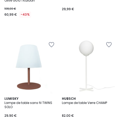
Olive GU10 1 Karbon
108,00 €
29,99 €
60,99 €
-43%
LUMISKY
2
HUBSCH
Lampe de table sans fil TWINS
Lampe de table Verre CHAMP
Couleurs
SOLO
29,90 €
82,00 €