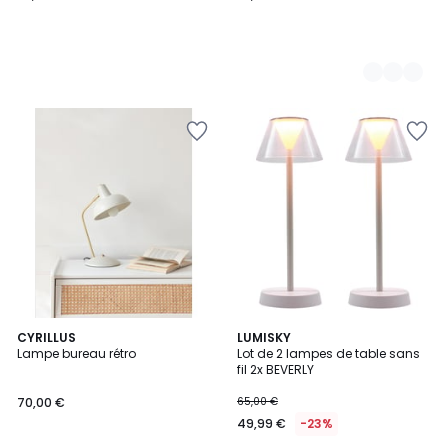
4
1
CYRILLUS
2
LUMISKY
/
/
Lampe bureau rétro
Lot de 2 lampes de table sans
Couleurs
5
5
fil 2x BEVERLY
70,00 €
65,00 €
49,99 €
-23%