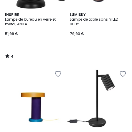
4
INSPIRE
LUMISKY
/
Lampe de bureau en verre et
Lampe de table sans fil LED
5
métal, ANITA
RUBY
51,99 €
79,90 €
4
/
5