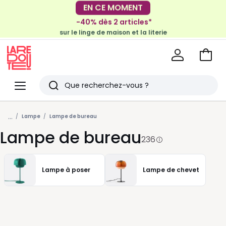
-40% dès 2 articles*
sur le linge de maison et la literie
EN CE MOMENT
-30€ tous les 100€*
sur le meuble & la déco
Voir
mon
La
panie
Redoute
Menu
Rechercher
Derniers
...
articles
Lampe
Lampe de bureau
Lampe de bureau
vus
236
Lampe à poser
Lampe de chevet