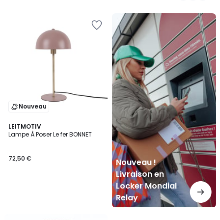
5
Nouveau
!
Livraison
en
Locker
Mondial
Relay
Nouveau
LEITMOTIV
Lampe À Poser Le fer BONNET
72,50 €
Nouveau !
Livraison en
Locker Mondial
Relay