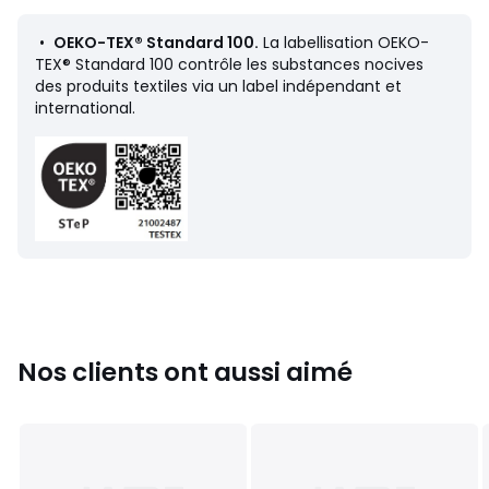
•
OEKO-TEX® Standard 100.
La labellisation OEKO-
TEX® Standard 100 contrôle les substances nocives
Fiche produit relative aux qualités et caractéristiques
des produits textiles via un label indépendant et
environnementales
international.
• Origine de fabrication (piquage, montage, finition) :
Birmanie
Dernière mise à jour des informations : 02/04/2026
Couleurs
Vert Foncé, Beige, Blanc, Noir
Tailles
36, 37, 38, 39, 40, 41, 42, 43, 44, 45
Caractéristiques environnementales de l’emballage
En savoir plus sur nos emballages
Nos clients ont aussi aimé