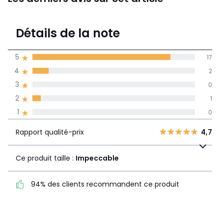
4,8
Détails de la note
(20)
moyenne des avis
5
17
dans toutes les
4
2
langues
3
0
Informations,
2
1
La Redoute s'engage
1
0
Rapport
5
17
4,7
qualité-prix
4
2
Rapport qualité-prix
4,7
Ce produit taille :
3
0
Impeccable
2
Ce produit taille :
Impeccable
1
1
0
94% des clients
94% des clients recommandent ce produit
recommandent ce produit
Voir le détail de la note