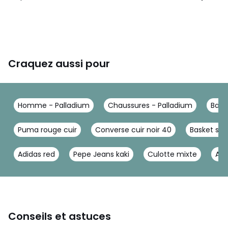
Craquez aussi pour
Homme - Palladium
Chaussures - Palladium
Bask
Puma rouge cuir
Converse cuir noir 40
Basket spo
Adidas red
Pepe Jeans kaki
Culotte mixte
Ad
Conseils et astuces