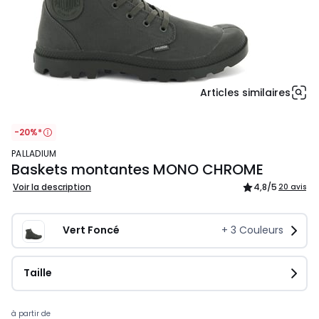
Articles similaires
-20%*
PALLADIUM
Baskets montantes MONO CHROME
Voir la description
4,8
/5
20 avis
Vert Foncé
+
3
Couleurs
Taille
Prix
à partir de