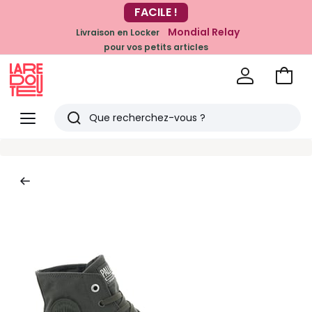
-20% dès 39€*
FACILE !
sur la mode
Mondial Relay
Livraison en Locker
pour vos petits articles
Voir
mon
La
panie
Redoute
Menu
Rechercher
Derniers
articles
vus