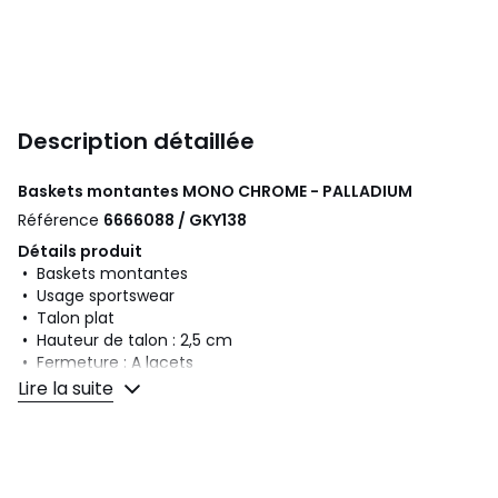
Description détaillée
Baskets montantes MONO CHROME - PALLADIUM
Référence
6666088 / GKY138
Détails produit
• Baskets montantes
• Usage sportswear
• Talon plat
• Hauteur de talon : 2,5 cm
• Fermeture : A lacets
Lire la suite
Composition et Entretien
• Dessus/Tige : 100% textile
• Doublure : 100% coton
• Semelle intérieure : 100% coton
• Semelle extérieure : 100% caoutchouc