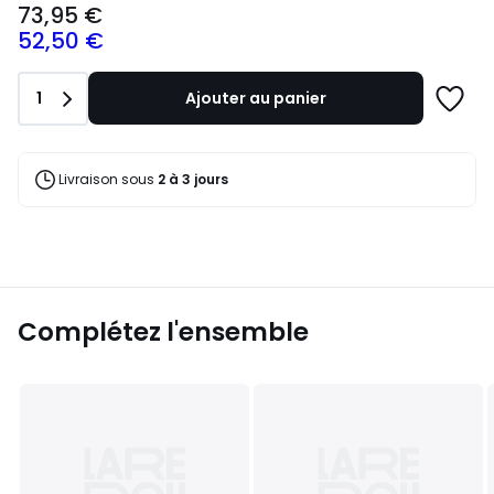
73,95 €
à
52,50 €
partir
de
73,95
Quantité
1
Ajouter au panier
€.
Ajoute
à
une
liste
Livraison sous
2 à 3 jours
Complétez l'ensemble