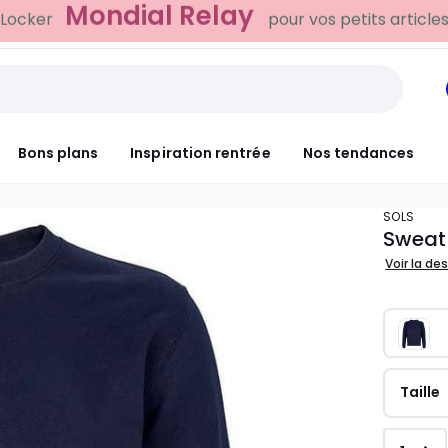
-20% dès 39€*
NT
sur la mode
Bons plans
Inspiration rentrée
Nos tendances
SOLS
Sweat
Voir la de
Taille