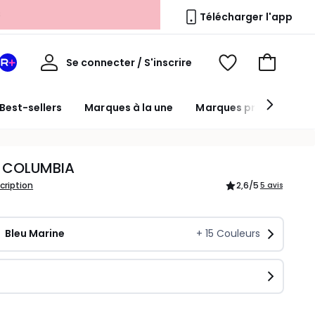
Télécharger l'app
Mon
Se connecter / S'inscrire
Mon
Voir
Voir
compte
espace
mes
mon
La
favoris
panier
Best-sellers
Marques à la une
Marques premium
Redoute
+
 COLUMBIA
scription
2,6
/5
5 avis
Bleu Marine
+
15
Couleurs