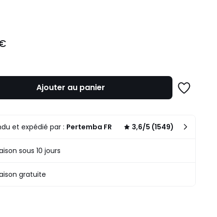
ité
 €
Ajouter au panier
Ajouter
à
une
liste
du et expédié par :
Pertemba FR
3,6/5 (1549)
raison sous 10 jours
raison gratuite