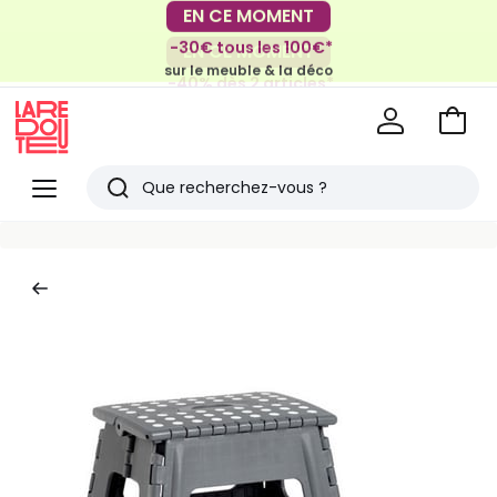
EN CE MOMENT
-30€ tous les 100€*
EN CE MOMENT
sur le meuble & la déco
-40% dès 2 articles*
sur le linge de maison et la literie
Voir
mon
La
panie
Redoute
Menu
Rechercher
Derniers
articles
vus