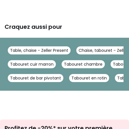
Craquez aussi pour
Table, chaise - Zeller Present
Chaise, tabouret - Zeller
Tabouret cuir marron
Tabouret chambre
Taboure
Tabouret de bar pivotant
Tabouret en rotin
Tabou
Inscription
Profitez de -20%* sur votre première