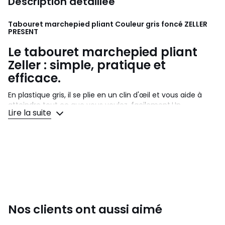
Description détaillée
Tabouret marchepied pliant Couleur gris foncé
ZELLER
PRESENT
Le tabouret marchepied pliant
Zeller
: simple, pratique et
efficace.
En plastique gris, il se plie en un clin d'œil et vous aide à
atteindre tout ce que vous voulez, facilement.Un
Lire la suite
indispensable pour simplifier votre quotidien !
Fondée en 1983 par Margarete et Reinhold
Zeller
,
l'entreprise allemande Zeller Presente est un spécialiste
d'articles de cuisine et autres acc ludiques et pratiques
pour toutes les pièces de la maison
Dimension: 37 x 30 x H 32 cm
Matériau : Plastique
Couleurs
Gris Foncé
Nos clients ont aussi aimé
Tailles
Taille Unique