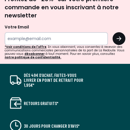
newsletter
commande en vous inscrivant à notre
newsletter
Votre Email
OK
*Voir conditions de l'offre
. En vous abonnant, vous consentez à recevoir des
communications commerciales personnalisées de la part de La Redoute. Vous
pouvez vous
désabonner
à tout moment. Pour en savoir plus, consultez
notre politique de confidentialité.
DÈS 49€ D’ACHAT, FAITES-VOUS
LIVRER EN POINT DE RETRAIT POUR
1,95€*
RETOURS GRATUITS*
30 JOURS POUR CHANGER D'AVIS*