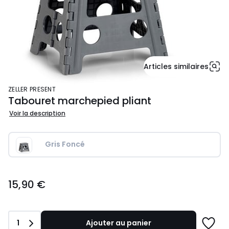
Articles similaires
ZELLER PRESENT
Tabouret marchepied pliant
Voir la description
Gris Foncé
15,90
15,90 €
€.
Quantité
1
Ajouter au panier
Ajoute