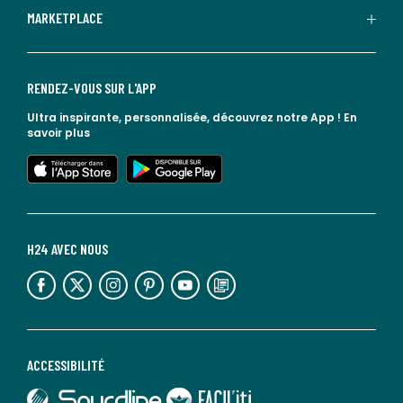
MARKETPLACE
RENDEZ-VOUS SUR L'APP
Ultra inspirante, personnalisée, découvrez notre App !
En
savoir plus
lien vers l'app store
lien vers google play
H24 AVEC NOUS
lien vers l'espace réseaux sociaux
lien vers l'espace réseaux sociaux
lien vers l'espace réseaux sociaux
lien vers l'espace réseaux sociaux
lien vers l'espace réseaux sociaux
lien vers le blog la redoute
ACCESSIBILITÉ
lien vers Sourdline
lien vers Faciliti