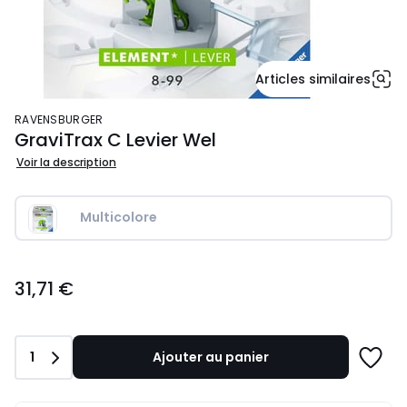
Articles similaires
RAVENSBURGER
GraviTrax C Levier Wel
Voir la description
Multicolore
31,71
31,71 €
€.
Quantité
1
Ajouter au panier
Ajoute
à
une