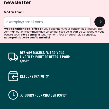
newsletter
Votre Email
OK
*Voir conditions de l'offre
. En vous abonnant, vous consentez à recevoir des
communications commerciales personnalisées de la part de La Redoute. Vous
pouvez vous
désabonner
à tout moment. Pour en savoir plus, consultez
notre politique de confidentialité.
DÈS 49€ D’ACHAT, FAITES-VOUS
LIVRER EN POINT DE RETRAIT POUR
1,95€*
RETOURS GRATUITS*
30 JOURS POUR CHANGER D'AVIS*