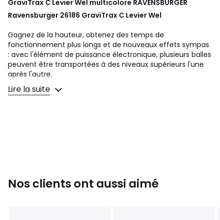
GraviTrax C Levier Wel multicolore
RAVENSBURGER
Ravensburger 26186 GraviTrax C Levier Wel
Gagnez de la hauteur, obtenez des temps de
fonctionnement plus longs et de nouveaux effets sympas
: avec l'élément de puissance électronique, plusieurs balles
peuvent être transportées à des niveaux supérieurs l'une
après l'autre.
Lire la suite
Le levier POWER Element soulève des balles jusqu'à 4
pierres de hauteur et revient automatiquement à sa
position de départ après chaque balle. De cette façon, le
joueur peut renvoyer plusieurs balles l'une après l'autre
vers des niveaux de piste supérieurs lors d'une course
Pour les enfants à partir de 8 ans
Couleurs
Multicolore
Nos clients ont aussi aimé
Tailles
Taille Unique