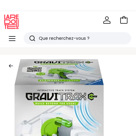
Voir
mon
La
panie
Redoute
Menu
Rechercher
Derniers
articles
vus