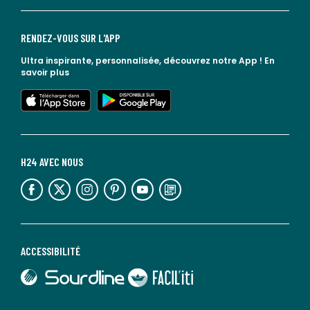
RENDEZ-VOUS SUR L'APP
Ultra inspirante, personnalisée, découvrez notre App !
En
savoir plus
lien vers l'app store
lien vers google play
H24 AVEC NOUS
lien vers l'espace réseaux sociaux
lien vers l'espace réseaux sociaux
lien vers l'espace réseaux sociaux
lien vers l'espace réseaux sociaux
lien vers l'espace réseaux sociaux
lien vers le blog la redoute
ACCESSIBILITÉ
lien vers Sourdline
lien vers Faciliti