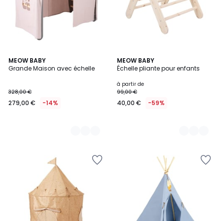
8
MEOW BABY
4
MEOW BABY
Grande Maison avec échelle
Échelle pliante pour enfants
Couleurs
Couleurs
à partir de
328,00 €
99,00 €
279,00 €
-14%
40,00 €
-59%