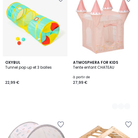
OXYBUL
2
ATMOSPHERA FOR KIDS
Tunnel pop up et 3 balles
Tente enfant CHATEAU
Couleurs
à partir de
22,99 €
27,99 €