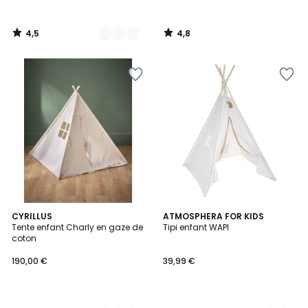
à
notre
4,5
4,8
programme
/
/
5
5
pour
payer
à
la
place
47,99
€.
5
2
CYRILLUS
4
ATMOSPHERA FOR KIDS
/
Tente enfant Charly en gaze de
Tipi enfant WAPI
Couleurs
Couleurs
5
coton
190,00 €
39,99 €