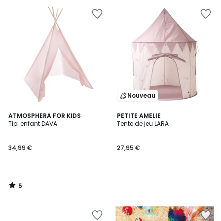
Nouveau
5
ATMOSPHERA FOR KIDS
PETITE AMELIE
/
Tipi enfant DAVA
Tente de jeu LARA
5
34,99 €
27,95 €
5
/
5