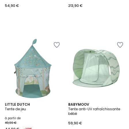
54,90 €
213,90 €
2
LITTLE DUTCH
BABYMOOV
Tente de jeu
Tente anti-UV rafraîchissante
Couleurs
bébé
à partir de
49,90 €
59,90 €