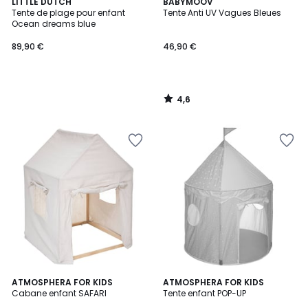
4,6
LITTLE DUTCH
BABYMOOV
/ 5
Tente de plage pour enfant
Tente Anti UV Vagues Bleues
Ocean dreams blue
89,90 €
46,90 €
4,6
/
5
ATMOSPHERA FOR KIDS
2
ATMOSPHERA FOR KIDS
Cabane enfant SAFARI
Tente enfant POP-UP
Couleurs