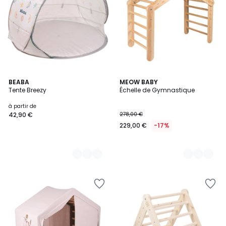
2
BEABA
4
MEOW BABY
Tente Breezy
Échelle de Gymnastique
Couleurs
Couleurs
à partir de
42,90 €
278,00 €
229,00 €
-17%