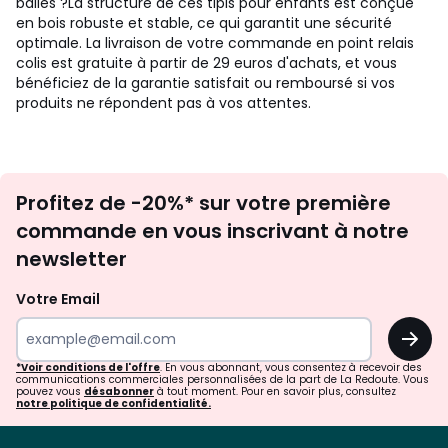
balles ?
La structure de ces tipis pour enfants est conçue
en bois robuste et stable, ce qui garantit une sécurité
optimale.
La livraison de votre commande en point relais
colis est gratuite à partir de 29 euros d'achats, et vous
bénéficiez de la garantie satisfait ou remboursé si vos
produits ne répondent pas à vos attentes.
Inscription
Profitez de -20%* sur votre première
newsletter
commande en vous inscrivant à notre
newsletter
Votre Email
OK
*Voir conditions de l'offre
. En vous abonnant, vous consentez à recevoir des
communications commerciales personnalisées de la part de La Redoute. Vous
pouvez vous
désabonner
à tout moment. Pour en savoir plus, consultez
notre politique de confidentialité.