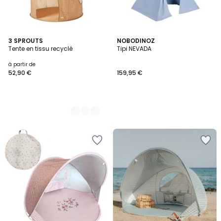
5
3 SPROUTS
NOBODINOZ
Tente en tissu recyclé
Tipi NEVADA
Couleurs
à partir de
52,90 €
159,95 €