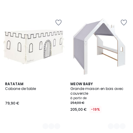
2
RATATAM
4
MEOW BABY
Cabane de table
Grande maison en bois avec
Couleurs
Couleurs
couvercle
à partir de
79,90 €
254,00 €
205,00 €
-19%