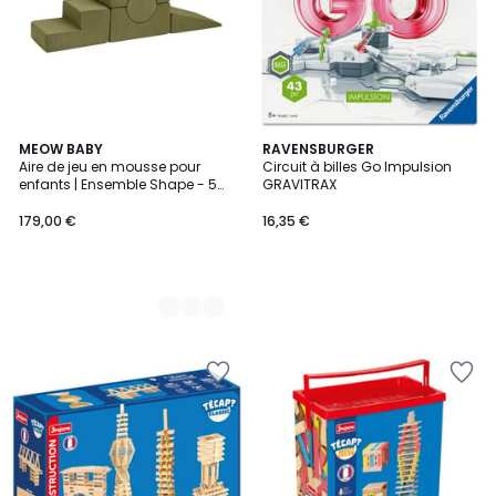
2
MEOW BABY
RAVENSBURGER
Aire de jeu en mousse pour
Circuit à billes Go Impulsion
Couleurs
enfants | Ensemble Shape - 5
GRAVITRAX
éléments | AESTHETIC
179,00 €
16,35 €