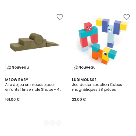
Nouveau
Nouveau
2
MEOW BABY
LUDIMOUSSE
Aire de jeu en mousse pour
Jeu de construction Cubes
Couleurs
enfants | Ensemble Shape - 4
magnétiques 28 pièces
éléments | AESTHETIC
161,00 €
23,00 €