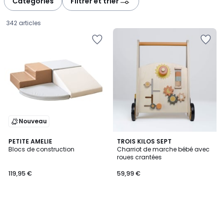
Catégories
Filtrer et trier
gauche
droite
342 articles
Nouveau
PETITE AMELIE
TROIS KILOS SEPT
Blocs de construction
Charriot de marche bébé avec
roues crantées
119,95
119,95 €
59,99 €
€.