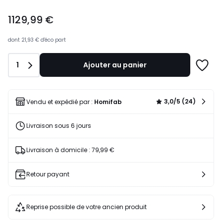
1129,99
1129,99 €
€.
dont
21,93 €
d'éco part
Quantité
1
Ajouter au panier
Ajoute
à
une
liste
3,0/5 (24)
Vendu et expédié par :
Homifab
Livraison sous 6 jours
Livraison à domicile : 79,99 €
Retour payant
Reprise possible de votre ancien produit