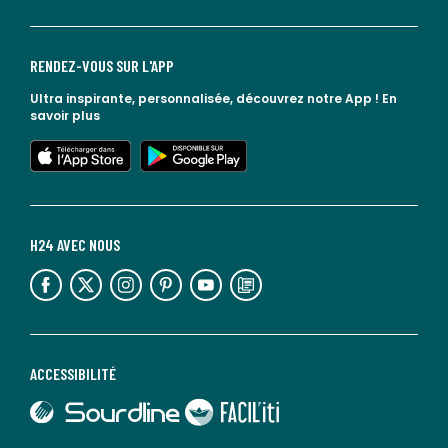
RENDEZ-VOUS SUR L'APP
Ultra inspirante, personnalisée, découvrez notre App !
En
savoir plus
lien vers l'app store
lien vers google play
H24 AVEC NOUS
lien vers l'espace réseaux sociaux
lien vers l'espace réseaux sociaux
lien vers l'espace réseaux sociaux
lien vers l'espace réseaux sociaux
lien vers l'espace réseaux sociaux
lien vers le blog la redoute
ACCESSIBILITÉ
lien vers Sourdline
lien vers Faciliti