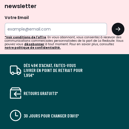
newsletter
Votre Email
OK
*Voir conditions de l'offre
. En vous abonnant, vous consentez à recevoir des
communications commerciales personnalisées de la part de La Redoute. Vous
pouvez vous
désabonner
à tout moment. Pour en savoir plus, consultez
notre politique de confidentialité.
DÈS 49€ D’ACHAT, FAITES-VOUS
LIVRER EN POINT DE RETRAIT POUR
1,95€*
RETOURS GRATUITS*
30 JOURS POUR CHANGER D'AVIS*