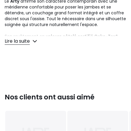
Le
Arty
affirme son caractère contemporain avec une
méridienne confortable pour poser les jambes et se
détendre, un couchage grand format intégré et un coffre
discret sous l'assise. Tout le nécessaire dans une silhouette
soignée qui structure naturellement l'espace.
Son revêtement en
velours côtelé certifié Oeko-Tex®
,
Lire la suite
texturé et chaleureux, habille l'Arty avec une élégance
contemporaine naturelle.
Canapé Arty 3 places, angle réversible, convertible avec
coffre de rangement.
Matières & confort
•
Velours côtelé 380 g/m², certifié Oeko-Tex®
: sain pour
toute la famille
• Mousse de polyuréthane 30 kg/m³ certifiée Oekotex® :
accueil moelleux, soutien ferme
Nos clients ont aussi aimé
• Structure Pin massif certifié FSC ou FSC en fonction des
arrivages
Convertible & rangement
• Couchage intégré
137 x 199 cm
: idéal pour dépanner vos
invités