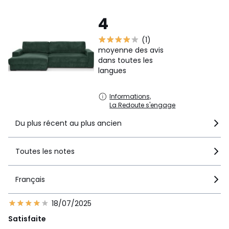
est bien maintenu ouvert. Ne surchargez pas et empêchez
les enfants d’y jouer ou de s’y cacher.
4
4. Charges : Respectez les limites de charge pour éviter
tout dommage.
(1)
moyenne des avis
5. Entretien : Vérifiez les fixations et nettoyez avec des
dans toutes les
produits adaptés.
langues
6. Déplacement : Videz le coffre, fermez les mécanismes
et soulevez pour déplacer le canapé.
Informations,
La Redoute s'engage
7. Interdictions : Ne modifiez pas le canapé. N'exposez pas
à des conditions extrêmes. Ne sautez pas et ne rangez pas
Du plus récent au plus ancien
d’objets dangereux.
Couleurs
Vert Foncé, Bleu Gris, Vert Kaki, Velours Côtelé
Toutes les notes
Beige
Tailles
Angle gauche
Français
18/07/2025
Satisfaite