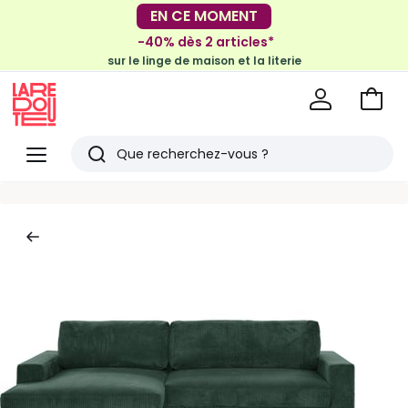
EN CE MOMENT
-30€ tous les 100€*
sur le meuble & la déco
-40% dès 2 articles*
sur le linge de maison et la literie
Voir
mon
La
panie
Redoute
Menu
Rechercher
Derniers
articles
vus